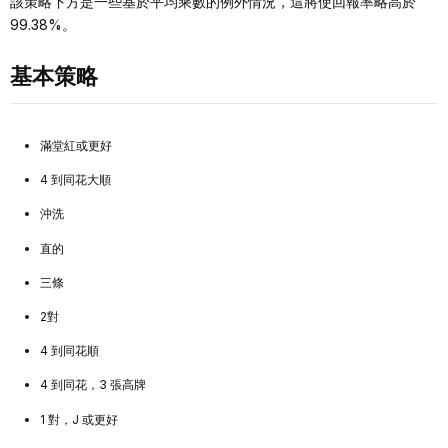
該策略下方是一些基於平均乘數的例外情況，這將使回報率略高於
99.38%。
基本策略
滿堂紅或更好
4 到同花大順
沖洗
直的
三條
2對
4 到同花順
4 到同花，3 張高牌
1 對，J 或更好