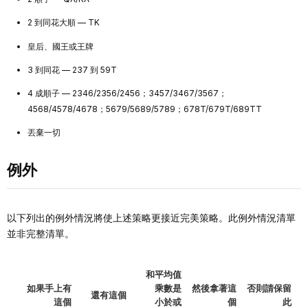
2 到同花大順 — TK
皇后、國王或王牌
3 到同花 — 237 到 59T
4 成順子 — 2346/2356/2456；3457/3467/3567；
4568/4578/4678；5679/5689/5789；678T/679T/689TT
丟棄一切
例外
以下列出的例外情況將使上述策略更接近完美策略。此例外情況清單
並非完整清單。
和平均值
如果手上有
乘數是
然後拿著這
否則請保留
還有這個
這個
小於或
個
此