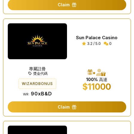
Claim
Sun Palace Casino
3.2 / 5.0
0
專屬註冊
獎金代碼
100%
高達
WIZARDBONUS
$11000
90xB&D
WR:
Claim