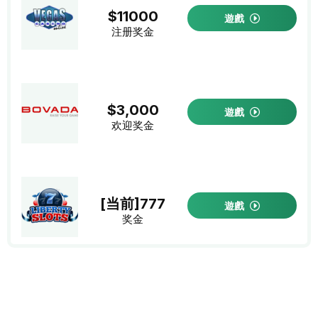
$11000
遊戲
注册奖金
$3,000
遊戲
欢迎奖金
[当前]777
遊戲
奖金