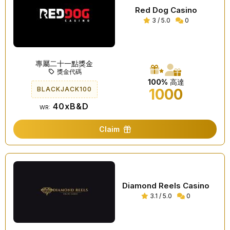
Red Dog Casino
3 / 5.0
0
專屬二十一點獎金
獎金代碼
100%
高達
BLACKJACK100
1000
40xB&D
WR:
Claim
Diamond Reels Casino
3.1 / 5.0
0