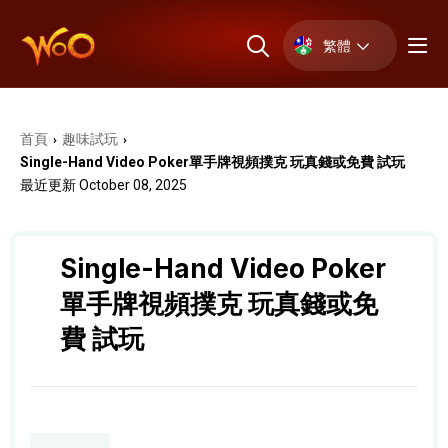
繁體
首頁
趣味試玩
›
›
Single-Hand Video Poker單⼿牌視頻撲克 玩真錢或免費 試玩
最近更新 October 08, 2025
Single-Hand Video Poker
單⼿牌視頻撲克 玩真錢或免
費 試玩