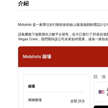
介紹
Mobilots 是一家專注於行動技術的線上賭場遊戲軟體設
該集團旗下遊戲僅在少數平台發售，迄今已發行了30多款
Vegas Crest，我們期待該公司未來如何發展，成為一家
Mobilots 賭場
以網
篩選
精緻賭場
全部
評分