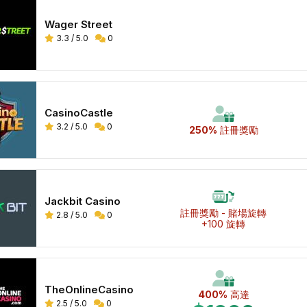
Wager Street
3.3 / 5.0
0
CasinoCastle
3.2 / 5.0
0
250%
註冊獎勵
Jackbit Casino
註冊獎勵 - 賭場旋轉
2.8 / 5.0
0
+100 旋轉
TheOnlineCasino
400%
高達
2.5 / 5.0
0