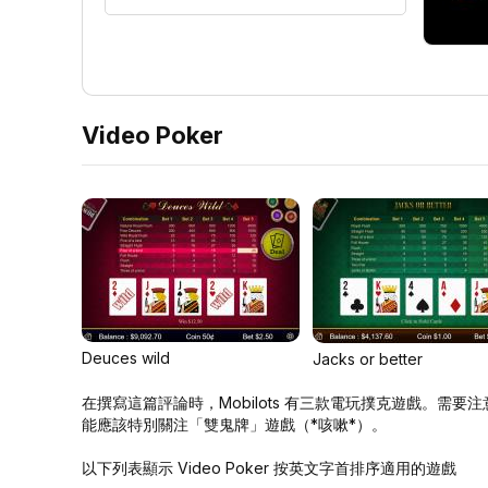
Video Poker
Deuces wild
Jacks or better
在撰寫這篇評論時，Mobilots 有三款電玩撲克遊戲。需
能應該特別關注「雙鬼牌」遊戲（*咳嗽*）。
以下列表顯示 Video Poker 按英文字首排序適用的遊戲