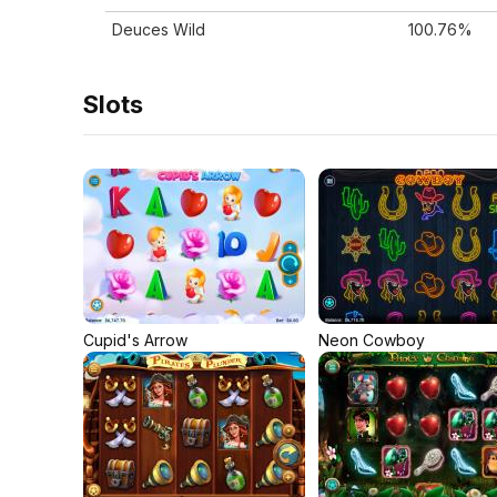
Deuces Wild
100.76%
Slots
Cupid's Arrow
Neon Cowboy