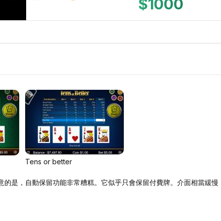
$1000
Tens or better
要注意的是，自動保留功能非常糟糕。它似乎只會保留付費牌。介面相當緩慢，