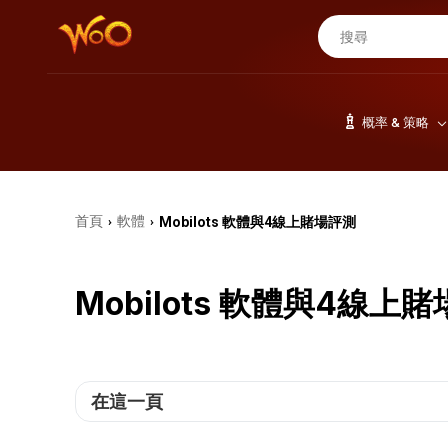
概率 & 策略
首頁
軟體
Mobilots 軟體與4線上賭場評測
›
›
Mobilots 軟體與4線上
在這一頁