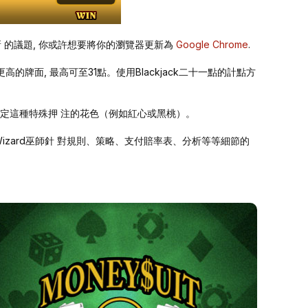
新 的議題, 你或許想要將你的瀏覽器更新為
Google Chrome
.
的牌⾯, 最⾼可⾄31點。使⽤Blackjack⼆⼗⼀點的計點⽅
將會決定這種特殊押 注的花⾊（例如紅⼼或⿊桃）。
Wizard巫師針 對規則、策略、⽀付賠率表、分析等等細節的