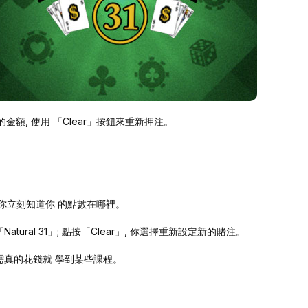
的⾦額, 使⽤ 「Clear」按鈕來重新押注。
讓你⽴刻知道你 的點數在哪裡。
ural 31」; 點按「Clear」, 你選擇重新設定新的賭注。
無需真的花錢就 學到某些課程。