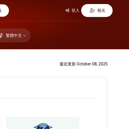
登入
報名
繁體中文
最近更新 October 08, 2025