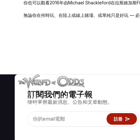
你也可以觀看2016年由Michael Shackleford在拉斯維加斯Fl
無論你在何時玩、在陸上或線上賭場、或單純只是好玩 — 必
訂閱我們的電子報
賭場遊戲如二十一點、骰寶、輪盤及數百種其他可玩遊戲的數學
隨時掌握最新消息、公告和文章動態。
正確策略與資訊。
註冊