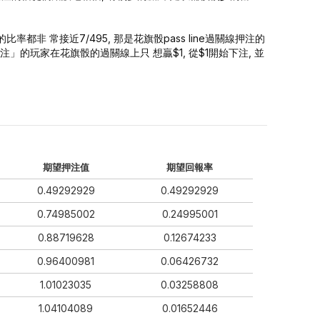
都⾮ 常接近7/495, 那是花旗骰pass line過關線押注的
注」的玩家在花旗骰的過關線上只 想贏$1, 從$1開始下注, 並
期望押注值
期望回報率
0.49292929
0.49292929
0.74985002
0.24995001
0.88719628
0.12674233
0.96400981
0.06426732
1.01023035
0.03258808
1.04104089
0.01652446