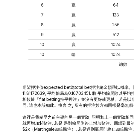
6
贏
64
7
贏
128
8
贏
256
9
贏
512
10
贏
1024
10
輸
1024
總數
期望押注值expected bet為total bet押注總⾦額乘以機
11.81172639, 平均輸局為0.16703451. 將 平均輸局除
相較於「flat betting持平押注」並沒有更好或更糟、若是以
同, 這也本該如此。換⾔ 之, 所有的押注妙⽅都同樣是毫無
這裡是我稍早之前主導的另⼀個實驗, 證明和上⼀個實驗相同的
就再增加$1賭注, 若是 遇到輸局則終⽌增加賭注、回歸到最初
$2x（Martingale加倍賭注）, 若是遇到贏局則終⽌加