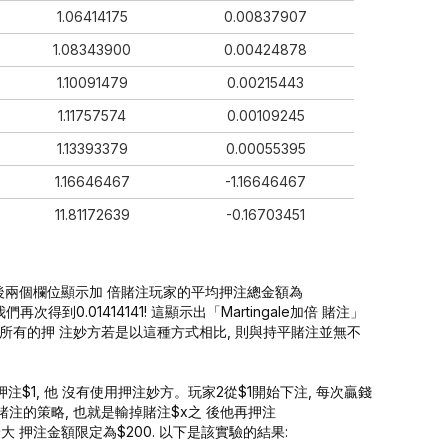
1.06414175
0.00837907
1.08343900
0.00424878
1.10091479
0.00215443
1.11757574
0.00109245
1.13393379
0.00055395
1.16646467
-1.16646467
11.81172639
-0.16703451
率乘以機率。最後兩個欄位顯⽰加 倍賭注玩家的平均押注總⾦額為
再次得到0.01414141! 這顯⽰出「Martingale加倍 賭注」
來看的話。所有的押 注妙⽅若是以這種⽅式相⽐, 則與持平賭注並無不
1, 他 沒有使⽤押注妙⽅。玩家2從$1開始下注, 每次贏錢
賭注的策略, 也就是輸掉賭注$x之 後他再押注
⼤ 押注⾦額限定為$200. 以下是該實驗的結果: