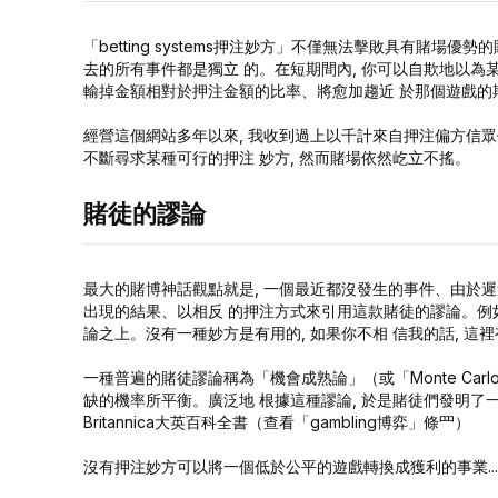
「betting systems押注妙⽅」不僅無法擊敗具有賭場優
去的所有事件都是獨⽴ 的。在短期間內, 你可以⾃欺地以為
輸掉⾦額相對於押注⾦額的⽐率、將愈加趨近 於那個遊戲的
經營這個網站多年以來, 我收到過上以千計來⾃押注偏⽅信眾們的
不斷尋求某種可⾏的押注 妙⽅, 然⽽賭場依然屹⽴不搖。
賭徒的謬論
最⼤的賭博神話觀點就是, ⼀個最近都沒發⽣的事件、由於遲遲未
出現的結果、以相反 的押注⽅式來引⽤這款賭徒的謬論。例如
論之上。沒有⼀種妙⽅是有⽤的, 如果你不相 信我的話, 這
⼀種普遍的賭徒謬論稱為「機會成熟論」（或「Monte Car
缺的機率所平衡。廣泛地 根據這種謬論, 於是賭徒們發明了⼀堆「
Britannica⼤英百科全書（查看「gambling博弈」條⺫）
沒有押注妙⽅可以將⼀個低於公平的遊戲轉換成獲利的事業... — 《Probabi