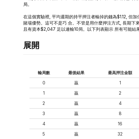
局。
在這個實驗裡, 平均週期的持平押注者輸掉的錢為$1.12, 但加倍
賭場優勢。這可不是巧 合。不管是⽤什麼押注⽅式, ⻑期下來這個
且有資本$2,047 ⾜以連輸10局。以下列表顯⽰ 所有可
展開
輸局數
最後結果
最⾼押注⾦額
0
贏
1
1
贏
2
2
贏
4
3
贏
8
4
贏
16
5
贏
32