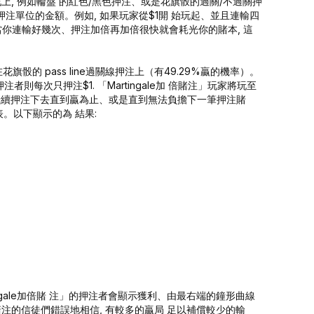
上, 例如輪盤 的紅⾊/⿊⾊押注、或是花旗骰的過關/不過關押
個押注單位的⾦額。例如, 如果玩家從$1開 始玩起、並且連輸四
. 問題是當你連輸好幾次、押注加倍再加倍很快就會耗光你的賭本, 這
在花旗骰的 pass line過關線押注上（有49.29%贏的機率）。
押注者則每次只押注$1. 「Martingale加 倍賭注」玩家將玩⾄
將繼續押注下去直到贏為⽌、或是直到無法負擔下⼀筆押注賭
圖表。以下顯⽰的為 結果:
tingale加倍賭 注」的押注者會顯⽰獲利、由最右端的鐘形曲線
賭注的信徒們錯誤地相信, 有較多的贏局 ⾜以補償較少的輸