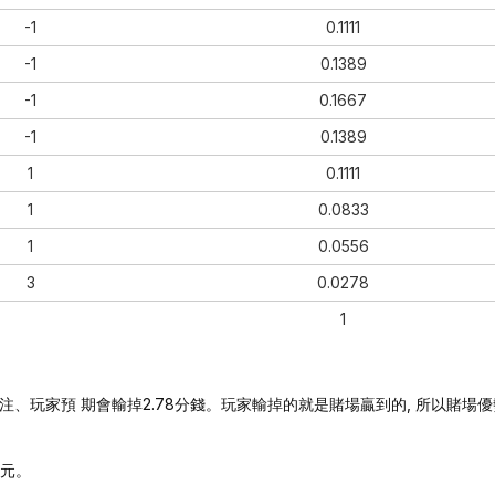
-1
0.1111
-1
0.1389
-1
0.1667
-1
0.1389
1
0.1111
1
0.0833
1
0.0556
3
0.0278
1
的押注、玩家預 期會輸掉2.78分錢。玩家輸掉的就是賭場贏到的, 所以賭場優勢就
元。