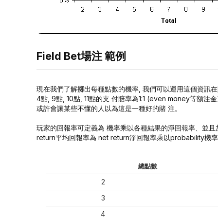
Field Bet場注 範例
現在我們了解擲出每種點數的機率, 我們可以運⽤這個資訊在賭場
4點, 9點, 10點, 11點的⽀ 付賠率為1:1 (even mon
或許會讓某些不懂的⼈以為這是⼀種好的賭 注。
玩家的回報率可定義為 機率乘以各種結果的淨回報率、並且加總起來。 以下
return平均回報率為 net return淨回報率乘以probabili
總點數
2
3
4