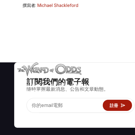
撰寫者:
Michael Shackleford
訂閱我們的電子報
賭場遊戲如二十一點、骰寶、輪盤及數百種其他可玩遊戲的數學
隨時掌握最新消息、公告和文章動態。
正確策略與資訊。
註冊