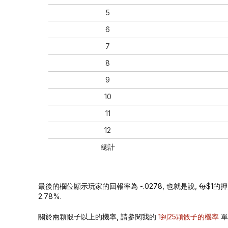
5
6
7
8
9
10
11
12
總計
最後的欄位顯⽰玩家的回報率為 -.0278, 也就是說, 每$1
2.78%.
關於兩顆骰⼦以上的機率, 請參閱我的
1到25顆骰⼦的機率
單