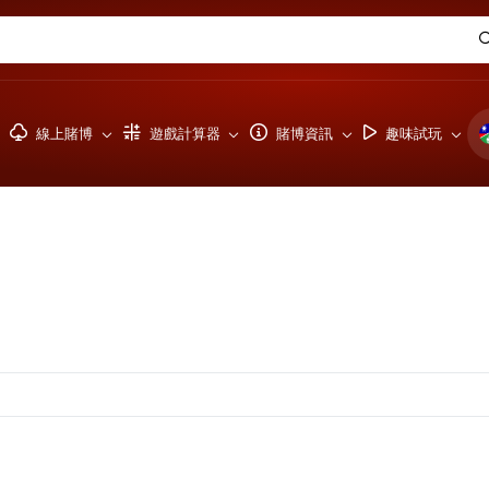
線上賭博
遊戲計算器
賭博資訊
趣味試玩