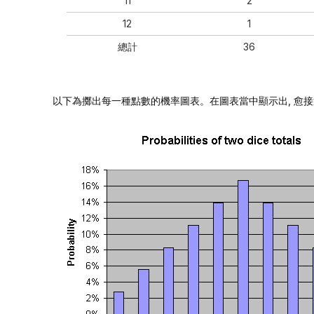
11
2
12
1
總計
36
以下為擲出每⼀種點數的機率圖表。在圖表當中顯⽰出, 愈接