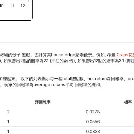
的骰⼦ 遊戲、去計算其house edge賭場優勢。例如, 考量
Craps
ey等額注⾦), 如果擲出2點的賠率為2:1 (押注的兩 倍), 如果擲出12點的賠率
的列表顯⽰每⼀種total總點數、net return淨回報率、probabilit
ty機率。玩家的回報率為average returns平均 回報率的總和。
淨回報率
機率
2
0.0278
1
0.0556
1
0.0833