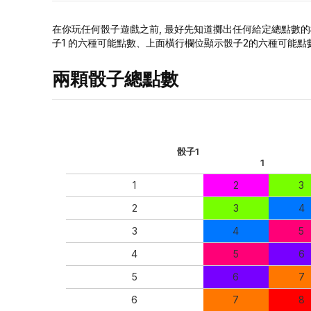
在你玩任何骰⼦遊戲之前, 最好先知道擲出任何給定總點數的
⼦1 的六種可能點數、上⾯橫⾏欄位顯⽰骰⼦2的六種可能點
兩顆骰⼦總點數
骰⼦1
1
1
2
3
2
3
4
3
4
5
4
5
6
5
6
7
6
7
8