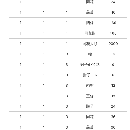
1
1
1
同花
24
1
1
1
葫蘆
40
1
1
1
四條
160
1
1
1
同花順
400
1
1
1
同花⼤順
2000
1
1
3
輸
-6
1
1
3
對⼦6-10點
0
1
1
3
對⼦J-A
6
1
1
3
兩對
12
1
1
3
三條
18
1
1
3
順⼦
24
1
1
3
同花
36
1
1
3
葫蘆
60