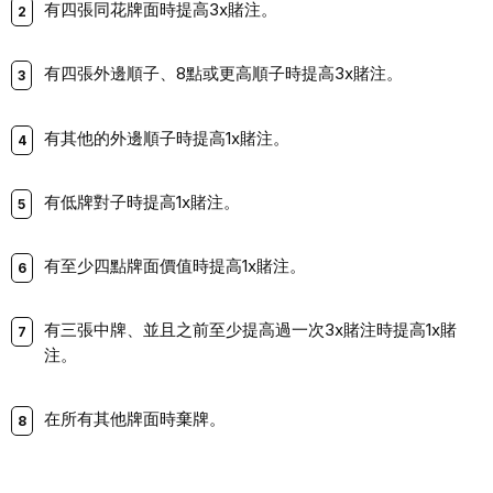
有四張同花牌⾯時提⾼3x賭注。
有四張外邊順⼦、8點或更⾼順⼦時提⾼3x賭注。
有其他的外邊順⼦時提⾼1x賭注。
有低牌對⼦時提⾼1x賭注。
有⾄少四點牌⾯價值時提⾼1x賭注。
有三張中牌、並且之前⾄少提⾼過⼀次3x賭注時提⾼1x賭
注。
在所有其他牌⾯時棄牌。