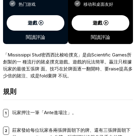
热门游戏
移动和桌面友好
遊戲
遊戲
閱讀評論
閱讀評論
「Mississippi Stud密⻄⻄⽐梭哈撲克」是由Scientific Games所
創製的⼀ 種流⾏的賭桌撲克遊戲。遊戲的玩法簡單。贏注只根據
玩家的最後五張牌 ⾯。技巧在於牌⾯逐⼀翻開時、要raise提⾼多
少倍的賭注、或是fold棄牌 不玩。
規則
玩家押注⼀筆「Ante進場注」。
莊家發給每位玩家各兩張牌⾯朝下的牌、還有三張牌⾯朝下