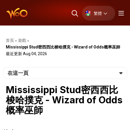
繁體
首頁
遊戲
›
›
Mississippi Stud密⻄⻄⽐梭哈撲克 - Wizard of Odds概率巫師
最近更新 Aug 04, 2026
在這一頁
Mississippi Stud密⻄⻄⽐
梭哈撲克 - Wizard of Odds
概率巫師