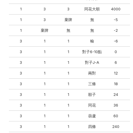
1
3
3
同花⼤順
4000
1
3
棄牌
無
-5
1
棄牌
無
無
-2
3
1
1
輸
-6
3
1
1
對⼦6-10點
0
3
1
1
對⼦J-A
6
3
1
1
兩對
12
3
1
1
三條
18
3
1
1
順⼦
24
3
1
1
同花
36
3
1
1
葫蘆
60
3
1
1
四條
240