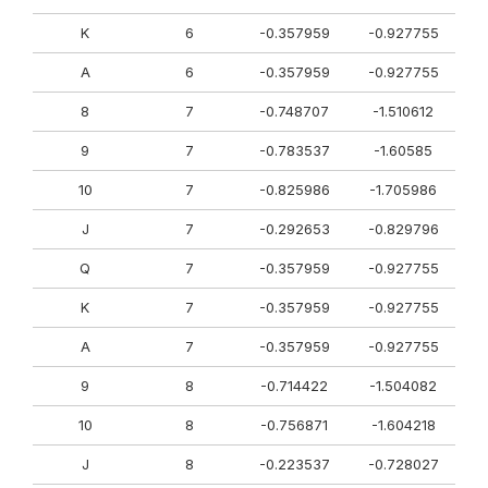
K
6
-0.357959
-0.927755
A
6
-0.357959
-0.927755
8
7
-0.748707
-1.510612
9
7
-0.783537
-1.60585
10
7
-0.825986
-1.705986
J
7
-0.292653
-0.829796
Q
7
-0.357959
-0.927755
K
7
-0.357959
-0.927755
A
7
-0.357959
-0.927755
9
8
-0.714422
-1.504082
10
8
-0.756871
-1.604218
J
8
-0.223537
-0.728027