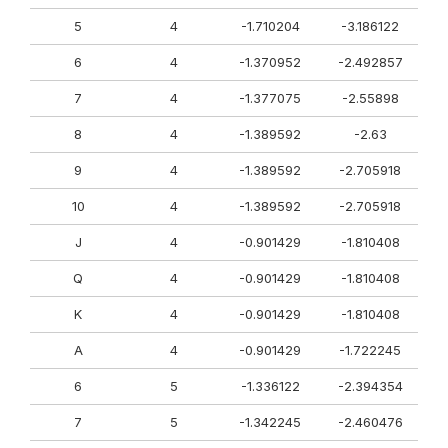
5
4
-1.710204
-3.186122
6
4
-1.370952
-2.492857
7
4
-1.377075
-2.55898
8
4
-1.389592
-2.63
9
4
-1.389592
-2.705918
10
4
-1.389592
-2.705918
J
4
-0.901429
-1.810408
Q
4
-0.901429
-1.810408
K
4
-0.901429
-1.810408
A
4
-0.901429
-1.722245
6
5
-1.336122
-2.394354
7
5
-1.342245
-2.460476