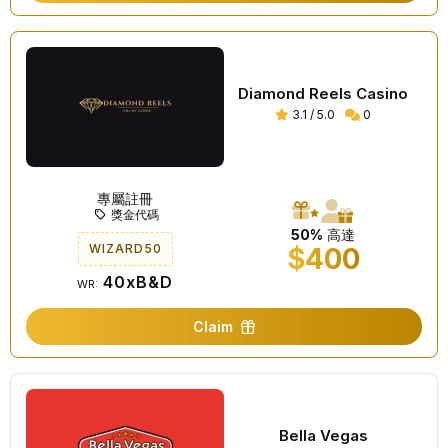
Diamond Reels Casino
3.1 / 5.0
0
專屬註冊
獎金代碼
50%
高達
WIZARD50
$400
40xB&D
WR:
Claim
Bella Vegas