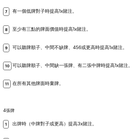
有⼀個低牌對⼦時提⾼1x賭注。
⾄少有三點的牌⾯價值時提⾼1x賭注。
可以聽牌順⼦、中間不缺牌、456或更⾼時提⾼1x賭注。
可以聽牌順⼦、中間缺⼀張牌、有⼆張中牌時提⾼1x賭注。
在所有其他牌⾯時棄牌。
4張牌
出牌時（中牌對⼦或更⾼）提⾼3x賭注。