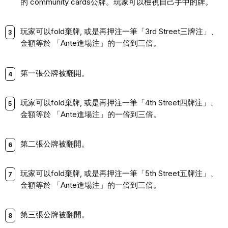
的 community cards公牌。玩家可以檢視⾃⼰⼿中的牌。
玩家可以fold棄牌, 或是再押注⼀筆「3rd Street三牌注」、
⾦額等於 「Ante進場注」的⼀倍到三倍。
第⼀張公牌被翻開。
玩家可以fold棄牌, 或是再押注⼀筆「4th Street四牌注」、
⾦額等於 「Ante進場注」的⼀倍到三倍。
第⼆張公牌被翻開。
玩家可以fold棄牌, 或是再押注⼀筆「5th Street五牌注」、
⾦額等於 「Ante進場注」的⼀倍到三倍。
第三張公牌被翻開。