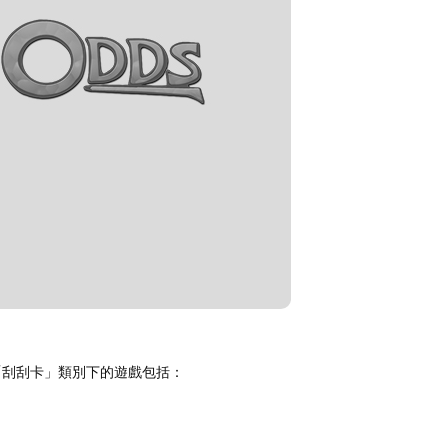
戲。 「刮刮卡」類別下的遊戲包括：