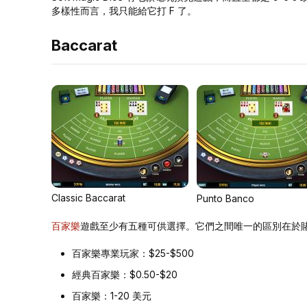
多樣性而言，我只能給它打 F 了。
Baccarat
Classic Baccarat
Punto Banco
百家樂
遊戲至少有五種可供選擇。它們之間唯一的區別在於賭桌限額
百家樂專業玩家：$25-$500
經典百家樂：$0.50-$20
百家樂：1-20 美元