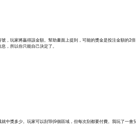
玩家將贏得該金額。幫助畫面上提到，可能的獎金是投注金額的2倍、3倍、4
信息，所以你只能自己決定了。
獎多少。玩家可以刮1到9個區域，但每次刮都要付費。我玩了一會兒「古人運氣