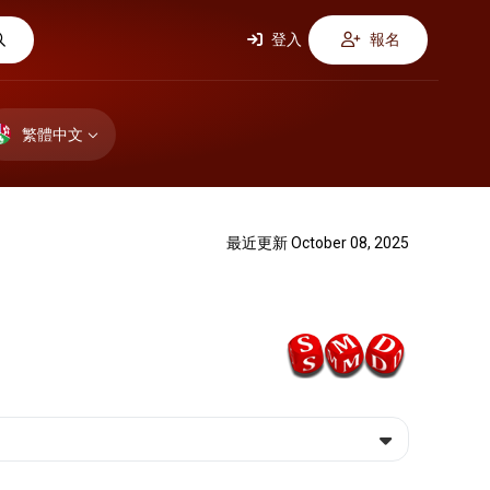
登入
報名
繁體中文
最近更新 October 08, 2025