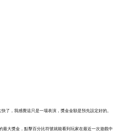
太快了，我感覺這只是一場表演，獎金金額是預先設定好的。
得的最大獎金，點擊百分比符號就能看到玩家在最近一次遊戲中