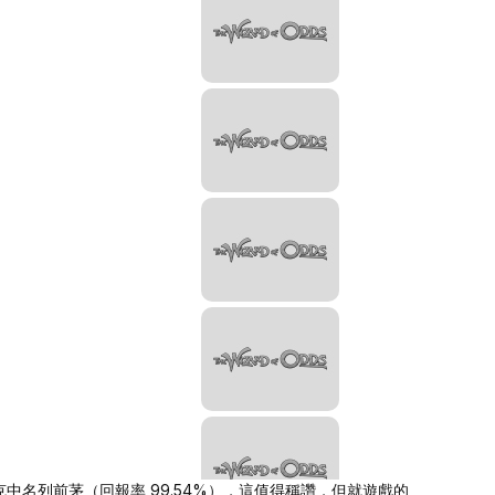
視頻撲克中名列前茅（回報率 99.54%），這值得稱讚，但就遊戲的