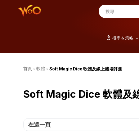
概率 & 策略
首頁
軟體
Soft Magic Dice 軟體及線上賭場評測
›
›
Soft Magic Dice 軟
在這一頁