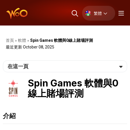
繁體
首頁
軟體
Spin Games 軟體與0線上賭場評測
›
›
最近更新 October 08, 2025
在這一頁
Spin Games 軟體與0
線上賭場評測
介紹