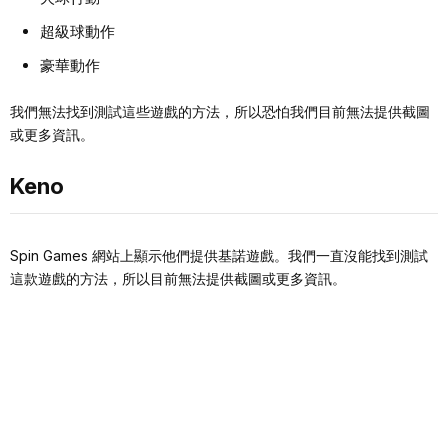
超級球動作
豪華動作
我們無法找到測試這些遊戲的方法，所以恐怕我們目前無法提供截圖
或更多資訊。
Keno
Spin Games 網站上顯示他們提供基諾遊戲。我們一直沒能找到測試
這款遊戲的方法，所以目前無法提供截圖或更多資訊。