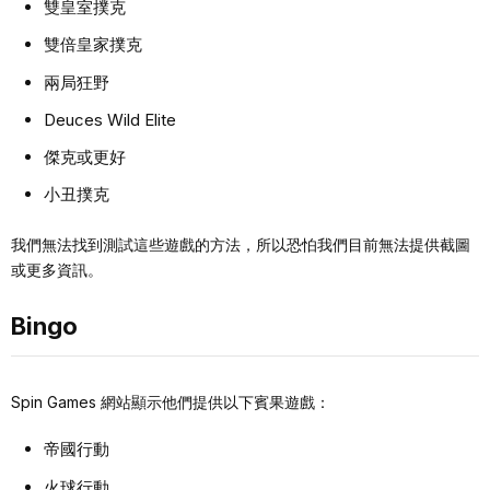
雙皇室撲克
雙倍皇家撲克
兩局狂野
Deuces Wild Elite
傑克或更好
小丑撲克
我們無法找到測試這些遊戲的方法，所以恐怕我們目前無法提供截圖
或更多資訊。
Bingo
Spin Games 網站顯示他們提供以下賓果遊戲：
帝國行動
火球行動