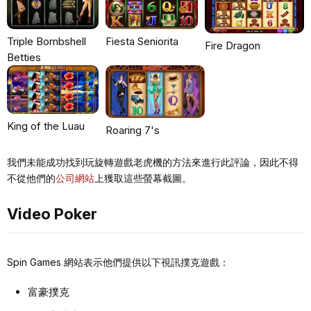
Triple Bombshell
Fiesta Seniorita
Fire Dragon
Betties
King of the Luau
Roaring 7's
我們未能成功找到玩旋轉遊戲老虎機的方法來進行此評論，因此不得
不從他們的
公司網站
上獲取這些螢幕截圖。
Video Poker
Spin Games 網站表示他們提供以下視訊撲克遊戲：
富豪撲克