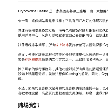
CryptoWins Casino 是一家美國友善線上賭場，
乍一看，這個網站看起來很棒；它具有用戶友好的佈局和現
營運商採用暗黑模式模板，擁有色彩鮮豔的圖形細節和現代
以用戶為中心，玩家可以輕鬆瀏覽自己喜歡的內容，並快速
註冊過程非常簡單，所有
線上賭博
愛好者都可以輕鬆探索 Cryp
然而，便捷的註冊流程和精美的外觀並非現代玩家的唯一追
幣是
存款和提款
最快的支付方式之一。正如賭場名稱所示，
除了可靠的銀行服務外，其他功能對於所有嚴肅的賭場營運
設備上玩賭場遊戲，就無法想像iGaming的前景。因此，Cr
戲。
不過，如果您更喜歡大螢幕和您最喜歡的電腦賭博平台，也
喜歡哪種設備，高品質的遊戲都能完美加載。那麼，讓我們
賭場資訊