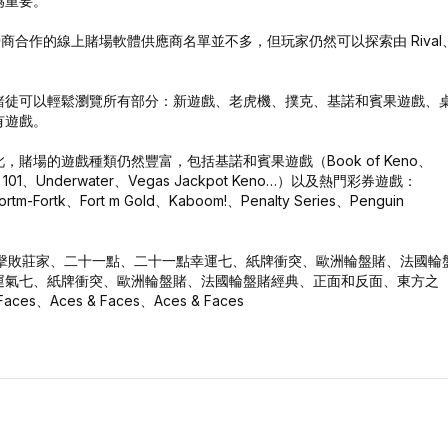
為重要。
運營商合作的線上賭場軟體供應商名單並不多，但玩家仍然可以探索由 Rival
賭徒可以輕鬆瀏覽所有部分：新遊戲、老虎機、撲克、基諾和賓果遊戲、
有遊戲。
場的遊戲種類仍然豐富，包括基諾和賓果遊戲（Book of Keno、
、Keno 101、Underwater、Vegas Jackpot Keno…）以及熱門彩券遊戲：
ortm-Fortk、Fort m Gold、Kaboom!、Penalty Series、Penguin
、擊敗莊家、二十一點、二十一點幸運七、紙牌衝突、歐洲輪盤賭、法國輪
運氣七、紙牌衝突、歐洲輪盤賭、法國輪盤賭經典、正面和反面、東方之
es、Aces & Faces、Aces & Faces