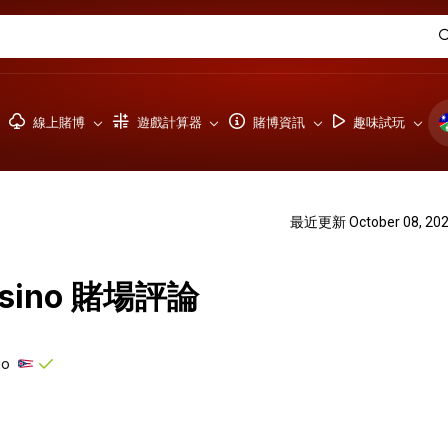
線上賭博
遊戲計算器
賭博資訊
趣味試玩
最近更新 October 08, 20
asino 賭場評論
io