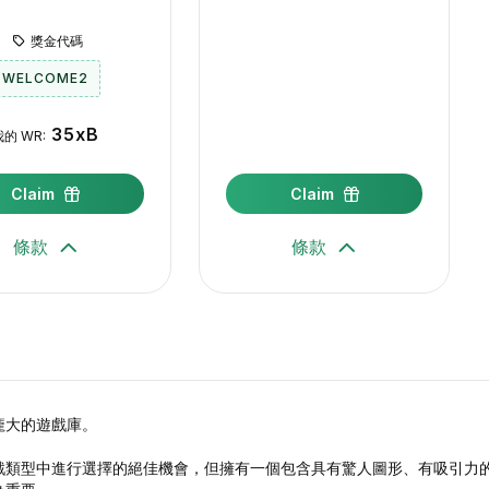
獎金代碼
WELCOME2
35xB
我的 WR:
Claim
Claim
條款
條款
龐大的遊戲庫。
戲類型中進行選擇的絕佳機會，但擁有一個包含具有驚人圖形、有吸引力