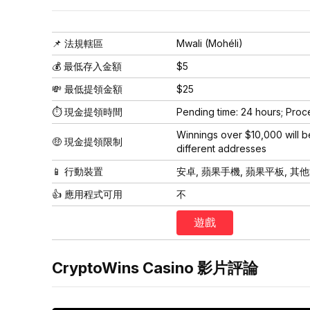
📌 法規轄區
Mwali (Mohéli)
💰 最低存⼊⾦額
$5
💸 最低提領⾦額
$25
⏱️ 現⾦提領時間
Pending time: 24 hours; Proc
Winnings over $10,000 will be
🤑 現⾦提領限制
different addresses
📱 ⾏動裝置
安卓, 蘋果手機, 蘋果平板, 其
👍 應用程式可用
不
遊戲
CryptoWins Casino 影片評論