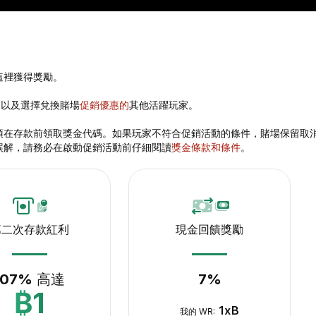
這裡獲得獎勵。
賭客以及選擇兌換賭場
促銷優惠的
其他活躍玩家。
須在存款前領取獎金代碼。如果玩家不符合促銷活動的條件，賭場保留取
誤解，請務必在啟動促銷活動前仔細閱讀
獎金條款和條件
。
第二次存款紅利
現金回饋獎勵
107%
高達
7%
₿1
1xB
我的 WR: