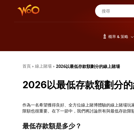
概率 & 策略
首頁
線上賭場
2026以最低存款額劃分的線上賭場
›
›
2026以最低存款額劃分
作為一名希望獲得良好、全方位線上賭博體驗的線上賭場玩
限額也很重要。在下一節中，我們將討論所有與最低存款限
最低存款額是多少？