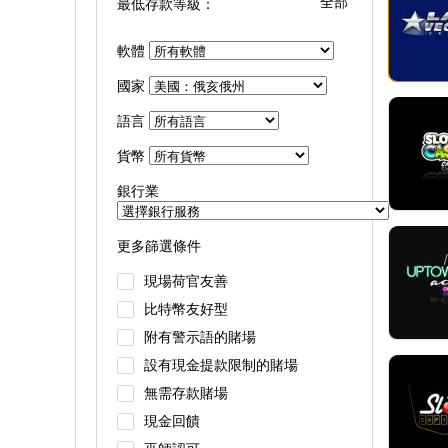
全部
最低存款等級：
軟體
國家
語言
貨幣
銀行業
更多篩選條件
現場荷官友善
比特幣友好型
附有警示語的賭場
設有現金提款限制的賭場
無需存款賭場
現金回饋