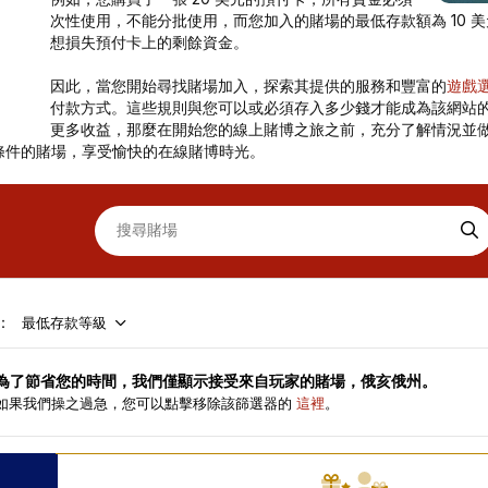
次性使用，不能分批使用，而您加入的賭場的最低存款額為 10 美
想損失預付卡上的剩餘資金。
因此，當您開始尋找賭場加入，探索其提供的服務和豐富的
遊戲
付款方式。這些規則與您可以或必須存入多少錢才能成為該網站
更多收益，那麼在開始您的線上賭博之旅之前，充分了解情況並
條件的賭場，享受愉快的在線賭博時光。
：
最低存款等級
為了節省您的時間，我們僅顯示接受來自玩家的賭場，
俄亥俄州
。
如果我們操之過急，您可以點擊移除該篩選器的
這裡
。