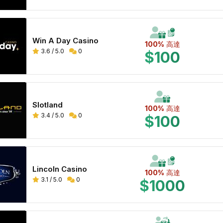
Win A Day Casino
100%
高達
3.6 / 5.0
0
$100
Slotland
100%
高達
3.4 / 5.0
0
$100
Lincoln Casino
100%
高達
3.1 / 5.0
0
$1000