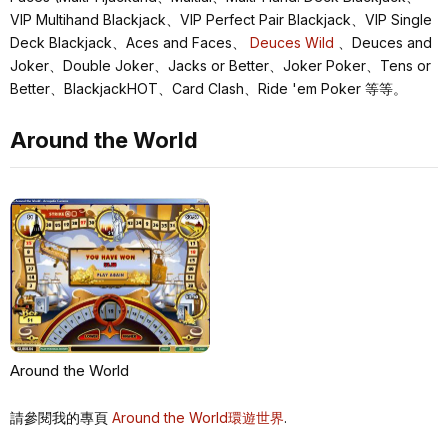
VIP Multihand Blackjack、VIP Perfect Pair Blackjack、VIP Single
Deck Blackjack、Aces and Faces、
Deuces Wild
、Deuces and
Joker、Double Joker、Jacks or Better、Joker Poker、Tens or
Better、BlackjackHOT、Card Clash、Ride 'em Poker 等等。
Around the World
Around the World
請參閱我的專⾴
Around the World環遊世界
.