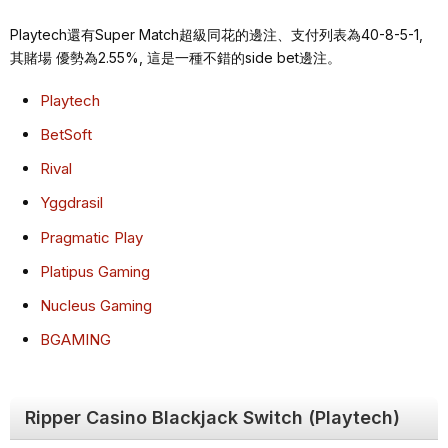
Playtech還有Super Match超級同花的邊注、⽀付列表為40-8-5-1,
其賭場 優勢為2.55%, 這是⼀種不錯的side bet邊注。
Playtech
BetSoft
Rival
Yggdrasil
Pragmatic Play
Platipus Gaming
Nucleus Gaming
BGAMING
Ripper Casino Blackjack Switch (Playtech)