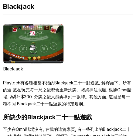
Blackjack
Blackjack
Playtech有各種相當不錯的Blackjack⼆⼗⼀點遊戲, 解釋如下。所有
的遊 戲在玩完每⼀局之後都會重新洗牌。賭桌押注限額, 根據Omni賭
場, 為$1- $300. 分牌之後只能再拿到⼀張牌。其他⽅⾯, 這裡是每⼀
種不同 Blackjack⼆⼗⼀點遊戲的特定規則。
所缺少的Blackjack⼆⼗⼀點遊戲
⾄少在Omni賭場沒有, 在我的這篇專⾴, 有⼀些列出的Blackjack⼆⼗