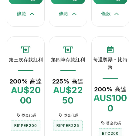
條款
條款
條款
第三次存款紅利
第四筆存款紅利
每週獎勵 - 比特
幣
200%
高達
225%
高達
AU$20
AU$22
200%
高達
AU$100
00
50
0
獎金代碼
獎金代碼
獎金代碼
RIPPER200
RIPPER225
BTC200