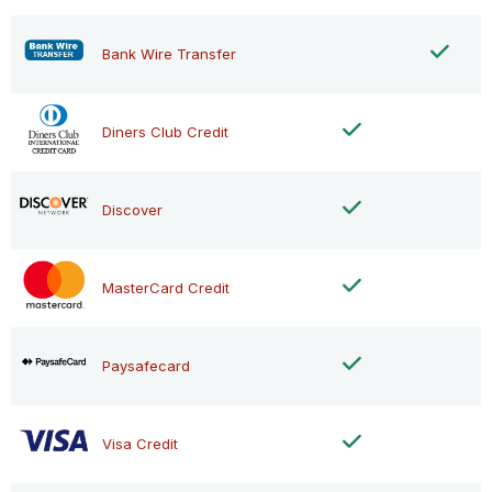
Bank Wire Transfer
Diners Club Credit
Discover
MasterCard Credit
Paysafecard
Visa Credit