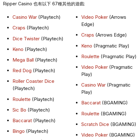
Ripper Casino 也有以下 67種其他的遊戲:
Casino War
(Playtech)
Video Poker
(Arrows
Edge)
Craps
(Playtech)
Craps
(Arrows Edge)
Dice Twister
(Playtech)
Keno
(Pragmatic Play)
Keno
(Playtech)
Roulette
(Pragmatic Play)
Mega Ball
(Playtech)
Video Poker
(Pragmatic
Red Dog
(Playtech)
Play)
Roller Coaster Dice
Casino War
(Pragmatic
(Playtech)
Play)
Roulette
(Playtech)
Baccarat
(BGAMING)
Sic Bo
(Playtech)
Roulette
(BGAMING)
Baccarat
(Playtech)
Scratch Dice
(BGAMING)
Bingo
(Playtech)
Video Poker
(BGAMING)