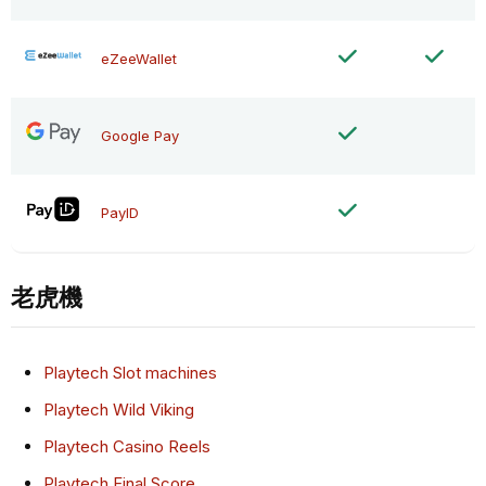
eZeeWallet
Google Pay
PayID
⽼⻁機
Playtech Slot machines
Playtech Wild Viking
Playtech Casino Reels
Playtech Final Score