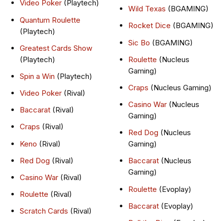
Video Poker
(Playtech)
Wild Texas
(BGAMING)
Quantum Roulette
Rocket Dice
(BGAMING)
(Playtech)
Sic Bo
(BGAMING)
Greatest Cards Show
(Playtech)
Roulette
(Nucleus
Gaming)
Spin a Win
(Playtech)
Craps
(Nucleus Gaming)
Video Poker
(Rival)
Casino War
(Nucleus
Baccarat
(Rival)
Gaming)
Craps
(Rival)
Red Dog
(Nucleus
Keno
(Rival)
Gaming)
Red Dog
(Rival)
Baccarat
(Nucleus
Gaming)
Casino War
(Rival)
Roulette
(Evoplay)
Roulette
(Rival)
Baccarat
(Evoplay)
Scratch Cards
(Rival)