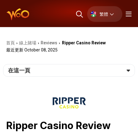
繁體
首頁
線上賭場
Reviews
Ripper Casino Review
›
›
›
最近更新 October 08, 2025
在這一頁
Ripper Casino Review