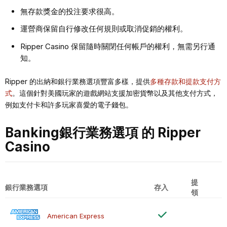
無存款獎金的投注要求很高。
運營商保留自行修改任何規則或取消促銷的權利。
Ripper Casino 保留隨時關閉任何帳戶的權利，無需另行通
知。
Ripper 的出納和銀行業務選項豐富多樣，提供
多種存款和提款支付方
式
。這個針對美國玩家的遊戲網站支援加密貨幣以及其他支付方式，
例如支付卡和許多玩家喜愛的電子錢包。
Banking銀⾏業務選項 的 Ripper
Casino
提
銀⾏業務選項
存⼊
領
American Express