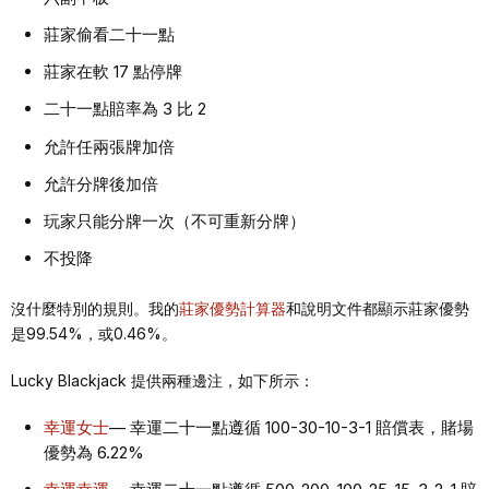
莊家偷看二十一點
莊家在軟 17 點停牌
二十一點賠率為 3 比 2
允許任兩張牌加倍
允許分牌後加倍
玩家只能分牌一次（不可重新分牌）
不投降
沒什麼特別的規則。我的
莊家優勢計算器
和說明文件都顯示莊家優勢
是99.54%，或0.46%。
Lucky Blackjack 提供兩種邊注，如下所示：
幸運女士
— 幸運二十一點遵循 100-30-10-3-1 賠償表，賭場
優勢為 6.22%