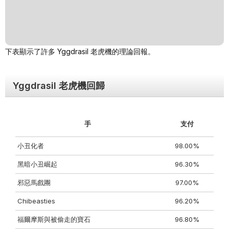
下表顯示了許多 Yggdrasil 老虎機的理論回報。
Yggdrasil 老虎機回歸
手
支付
小丑化者
98.00%
黑暗小丑崛起
96.30%
邪惡馬戲團
97.00%
Chibeasties
96.20%
福爾摩斯與被偷走的寶石
96.80%