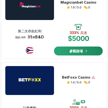
Magicianbet Casino
1.9 / 5.0
0
第二次存款紅利
333%
高達
35xB&D
$5000
我的 WR:
參觀賭場
BetFoxx Casino
1.4 / 5.0
0
200%
高達
註冊獎勵