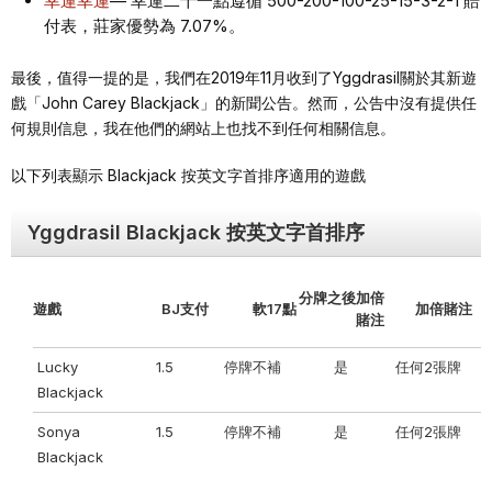
幸運幸運
— 幸運二十一點遵循 500-200-100-25-15-3-2-1 賠
付表，莊家優勢為 7.07%。
最後，值得一提的是，我們在2019年11月收到了Yggdrasil關於其新遊
戲「John Carey Blackjack」的新聞公告。然而，公告中沒有提供任
何規則信息，我在他們的網站上也找不到任何相關信息。
以下列表顯示 Blackjack 按英文字首排序適用的遊戲
Yggdrasil Blackjack 按英文字首排序
分牌之後加倍
遊戲
BJ支付
軟17點
加倍賭注
賭注
Lucky
1.5
停牌不補
是
任何2張牌
Blackjack
Sonya
1.5
停牌不補
是
任何2張牌
Blackjack