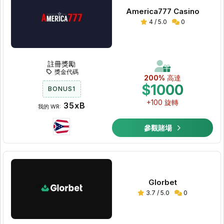
America777 Casino
4 / 5.0
0
註冊獎勵
獎金代碼
200%
高達
$1000
BONUS1
+100 旋轉
35xB
我的 WR:
參觀賭場
Glorbet
3.7 / 5.0
0