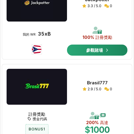
3.3 / 5.0
0
35xB
我的 WR:
100%
註冊獎勵
參觀賭場
Brasil777
2.9 / 5.0
0
註冊獎勵
獎金代碼
200%
高達
$1000
BONUS1