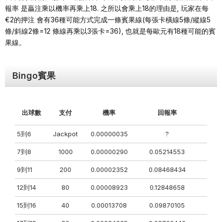
報率 是贏注乘以機率再乘上18. 之所以會乘上18的理由是, 玩家在每
€2的押注 會有36種可能⽅式完成⼀條賓果線(每張卡橫線5條/縱線5
條/斜線2條=12 條線再乘以3張卡=36), 也就是每歐元有18種可能的賓
果線。
Bingo賓果
出球數
⽀付
機率
回報率
5到6
Jackpot
0.00000035
?
7到8
1000
0.00000290
0.05214553
9到11
200
0.00002352
0.08468434
12到14
80
0.00008923
0.12848658
15到16
40
0.00013708
0.09870105