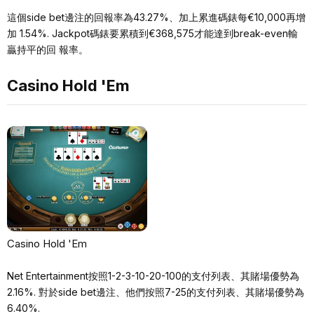
這個side bet邊注的回報率為43.27%、加上累進碼錶每€10,000再增
加 1.54%. Jackpot碼錶要累積到€368,575才能達到break-even輸
贏持平的回 報率。
Casino Hold 'Em
Casino Hold 'Em
Net Entertainment按照1-2-3-10-20-100的⽀付列表、其賭場優勢為
2.16%. 對於side bet邊注、他們按照7-25的⽀付列表、其賭場優勢為
6.40%.