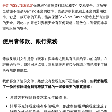
最新的SSL加密協定
保障您的敏感資料隱私和支付交易安全。這項安
全措施不僅是iGaming產業的標準，也是許多其他線上產業的通用標
準。它是一款可靠的工具，能夠保護FoxSlots Casino網站上所有資訊
的安全。因此，如果您對資料安全有任何疑慮，請放心，運營商非常
重視玩家的安全。
使⽤者條款、銀⾏業務
條款及細則文件是您（玩家）與業者之間具有法律約束力的協議。在
註冊過程中，您將同意協議，這意味著您在接受協議之前也需要了解
所有規則和條款。
我們審查了這份文件，雖然沒有發現任何不正當的內容，但
我們整理
了一份所有賭場會員都應該了解的一些最重要的事實清單：
運營方有權隨時要求出示年齡證明。
賭場不允許玩家擁有多個帳戶。創建多個帳戶的玩家違反了
賭場的條款和條件，所有創建的帳戶都可能被關閉，帳戶資