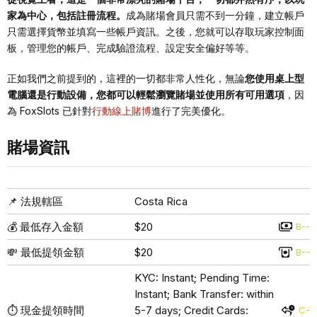
家為中心，包括註冊流程。
成為賭場會員只需不到一分鐘，建立帳戶
只需選擇貨幣並填寫一些帳戶資訊。之後，您就可以存取玩家控制面
板，管理您的帳戶、完成驗證流程、設定安全偏好等等。
正如我們之前提到的，這裡的一切都非常人性化，無論
您使用桌上型
電腦還是行動設備，您都可以輕鬆瀏覽賭場並使用所有可用選項
，因
為 FoxSlots 已針對
行動線上賭博
進行了完美優化。
賭場資訊
📌 法規轄區
Costa Rica
💰 最低存⼊⾦額
$20
B--
💸 最低提領⾦額
$20
B--
KYC: Instant; Pending Time:
Instant; Bank Transfer: within
⏱️ 現⾦提領時間
5-7 days; Credit Cards:
C-