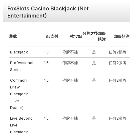
FoxSlots Casino Blackjack (Net
Entertainment)
分牌之後加倍
遊戲
BJ支付
軟17點
加倍賭注
賭注
Blackjack
1.5
停牌不補
是
任何2張牌
Professional
1.5
停牌不補
是
任何2張牌
Series
Common
1.5
停牌不補
是
任何2張牌
Draw
Blackjack
(Live
Dealer)
Live Beyond
1.5
停牌不補
是
任何2張牌
Live
Blackjack