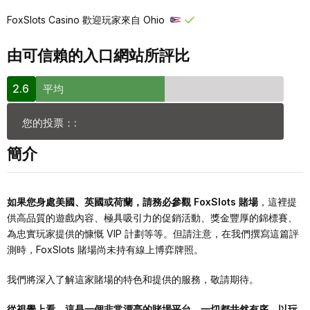
FoxSlots Casino 歡迎玩家來⾃ Ohio
由可信賴的入口網站所評比
2.6
平均
您的投票：:
簡介
如果您身處美國、英國或荷蘭，請務必參觀 FoxSlots 賭場
，這裡提
供高品質的遊戲內容、極具吸引力的促銷活動、獎金豐厚的錦標賽、
為忠實玩家提供的慷慨 VIP 計劃等等。但請注意，在我們撰寫這篇評
測時，FoxSlots 賭場尚未持有線上博弈牌照。
我們將深入了解這家賭場的特色和提供的服務，敬請期待。
從視覺上看，這是一個非常漂亮的賭場平台，一切都井然有序，以玩