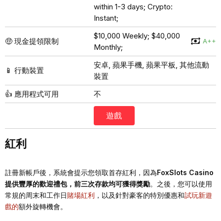
within 1-3 days; Crypto:
Instant;
$10,000 Weekly; $40,000
🤑 現⾦提領限制
A++
Monthly;
安卓, 蘋果手機, 蘋果平板, 其他流動
📱 ⾏動裝置
裝置
👍 應用程式可用
不
遊戲
紅利
註冊新帳戶後，系統會提示您領取首存紅利，因為
FoxSlots Casino
提供豐厚的歡迎禮包，前三次存款均可獲得獎勵
。之後，您可以使用
常規的周末和工作日
賭場紅利
，以及針對豪客的特別優惠和
試玩新遊
戲的
額外旋轉機會。