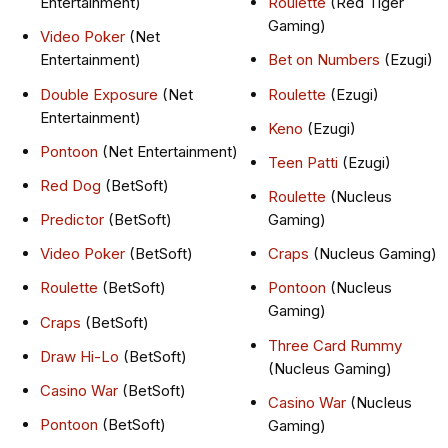
Entertainment)
Roulette
(Red Tiger
Gaming)
Video Poker
(Net
Entertainment)
Bet on Numbers
(Ezugi)
Double Exposure
(Net
Roulette
(Ezugi)
Entertainment)
Keno
(Ezugi)
Pontoon
(Net Entertainment)
Teen Patti
(Ezugi)
Red Dog
(BetSoft)
Roulette
(Nucleus
Predictor
(BetSoft)
Gaming)
Video Poker
(BetSoft)
Craps
(Nucleus Gaming)
Roulette
(BetSoft)
Pontoon
(Nucleus
Gaming)
Craps
(BetSoft)
Three Card Rummy
Draw Hi-Lo
(BetSoft)
(Nucleus Gaming)
Casino War
(BetSoft)
Casino War
(Nucleus
Pontoon
(BetSoft)
Gaming)