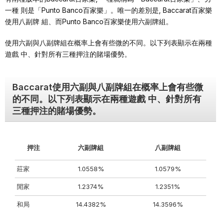
⼀種 則是「Punto Banco百家樂」。唯⼀的差別是, Baccarat百家樂
使⽤⼋副牌 組、⽽Punto Banco百家樂使⽤六副牌組。
使⽤六副與⼋副牌組在概率上會有些微的不同。以下列表顯⽰在兩種
遊戲 中、針對所有三種押注的賭場優勢。
Baccarat使⽤六副與⼋副牌組在概率上會有些微
的不同。以下列表顯⽰在兩種遊戲 中、針對所有
三種押注的賭場優勢。
押注
六副牌組
⼋副牌組
莊家
1.0558%
1.0579%
閒家
1.2374%
1.2351%
和局
14.4382%
14.3596%