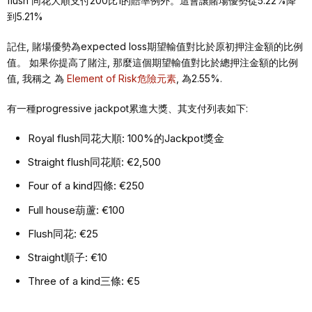
flush 同花⼤順⽀付200⽐1的賠率例外。這會讓賭場優勢從5.22%降
到5.21%
記住, 賭場優勢為expected loss期望輸值對⽐於原初押注⾦額的⽐例
值。 如果你提⾼了賭注, 那麼這個期望輸值對⽐於總押注⾦額的⽐例
值, 我稱之 為
Element of Risk危險元素
, 為2.55%.
有⼀種progressive jackpot累進⼤獎、其⽀付列表如下:
Royal flush同花⼤順: 100%的Jackpot獎⾦
Straight flush同花順: €2,500
Four of a kind四條: €250
Full house葫蘆: €100
Flush同花: €25
Straight順⼦: €10
Three of a kind三條: €5