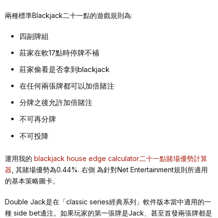
兩種標準Blackjack⼆⼗⼀點的遊戲規則為:
四副牌組
莊家在軟17點時停牌不補
莊家偷看是否拿到blackjack
在任何兩張牌都可以加倍賭注
分牌之後允許加倍賭注
不可再分牌
不可投降
運⽤我的
blackjack house edge calculator⼆⼗⼀點賭場優勢計算
器
, 其賭場優勢為0.44%. 右側 為針對Net Entertainment規則所適⽤
的基本策略圖卡。
Double Jack是在「classic series經典系列」軟件版本當中適⽤的⼀
種 side bet邊注。如果玩家的第⼀張牌是Jack、甚⾄⾸發兩張牌都是