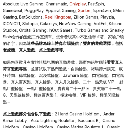
Absolute Live Gaming, Charismatic,
Onlyplay
, FastSpin,
Gamebeat, PoggiPlay, Apparat Gaming,
Spribe
, 1spin4win, 5Men
Gaming, BetSolutions,
Reel Kingdom
, Zillion Games, Playzia,
ICONIC21, Slotopia, Galaxsys, NowNow Gaming, VoltEnt, Kitsune
Studios, Orbital Gaming, InOut Games, Turbo Games and Sneaky
Slots合作的遊戲工作室清單。您會發現其中不乏信譽卓著、家喻戶曉
的名字，因為
這些品牌為線上博弈市場提供了豐富的遊戲選擇，包括
老虎機、真人遊戲、桌上遊戲等等。
如果您喜歡具有實體賭場氛圍的互動遊戲，那麼您絕對應該
看看真人
荷官遊戲專區
，並嘗試以下熱門遊戲：自動輪盤、賭場德州撲克、瘋
狂時間、德式輪盤、沉浸式輪盤、Jawhara 輪盤、閃電輪盤、閃電風
暴、真人百家樂、真人輪盤、真人月光輪盤、二十一點天板 VIP 一點
點巨型輪盤、一點巨型輪盤B、貴賓廳二十一點 E、貴賓廳二十一點
G、天際線輪盤、極速百家樂 1、極速輪盤、VIP 輪盤、極限閃電輪
盤…
桌上遊戲部分包含以下遊戲
：2 Hand Casino Hold'em、Andar
Bahar Lobby、Auto Lightning Roulette、Baccarat B、Casino
Hold'em、Casino Hold'em、Casino Marina Roulette 1、Classic