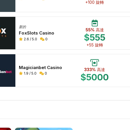
+100 旋轉
新的
55%
高達
FoxSlots Casino
$555
2.6 / 5.0
0
+55 旋轉
Magicianbet Casino
333%
高達
1.9 / 5.0
0
$5000