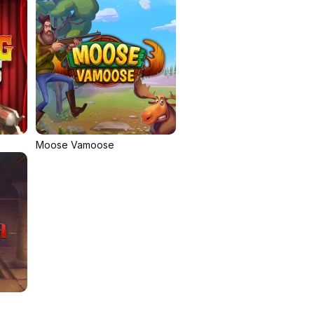
Moose Vamoose