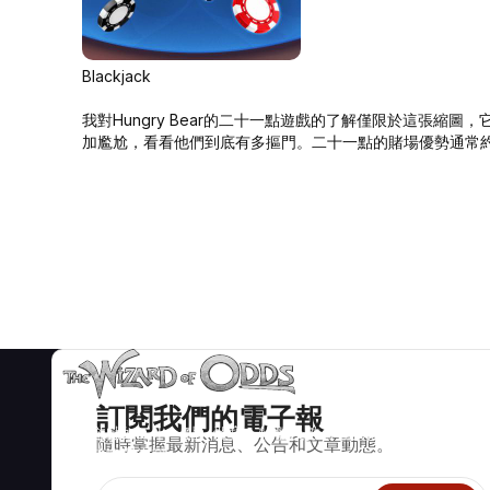
Blackjack
我對Hungry Bear的二十一點遊戲的了解僅限於這張縮
加尷尬，看看他們到底有多摳門。二十一點的賭場優勢通常約為
訂閱我們的電子報
賭場遊戲如二十一點、骰寶、輪盤及數百種其他可玩遊戲的數學
隨時掌握最新消息、公告和文章動態。
正確策略與資訊。