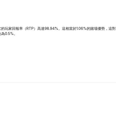
圖，它的玩家回報率（RTP）高達98.94%。這相當於1.06%的賭場優
0.5%。