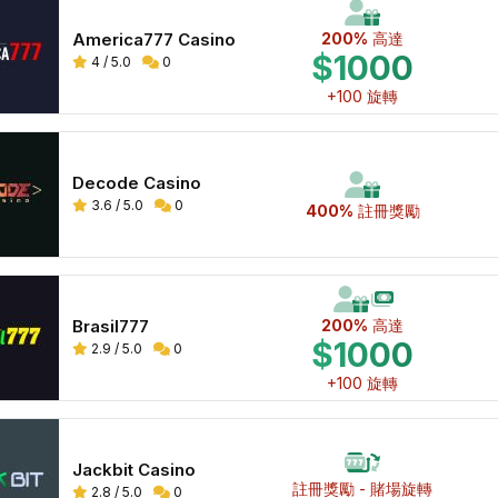
200%
高達
America777 Casino
$1000
4 / 5.0
0
+100 旋轉
Decode Casino
3.6 / 5.0
0
400%
註冊獎勵
200%
高達
Brasil777
$1000
2.9 / 5.0
0
+100 旋轉
Jackbit Casino
註冊獎勵 - 賭場旋轉
2.8 / 5.0
0