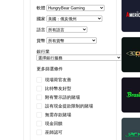
軟體
國家
語言
貨幣
銀行業
更多篩選條件
現場荷官友善
比特幣友好型
附有警示語的賭場
設有現金提款限制的賭場
無需存款賭場
現金回饋
巫師認可