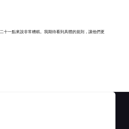
勢，這對二十一點來說非常糟糕。我期待看到具體的規則，讓他們更
分類
關於我們
遊戲概率 & 策略
關於
賭博視頻
遊戲計算器
聯絡
部落格
遊戲資訊
連結
網站地圖