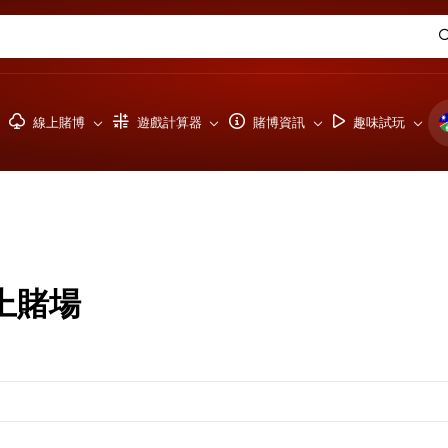
線上賭博
遊戲計算器
賭博資訊
趣味試玩
線上賭場