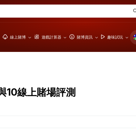
線上賭博
遊戲計算器
賭博資訊
趣味試玩
 軟體與10線上賭場評測