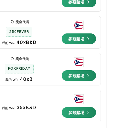
參觀賭場
獎金代碼
250FEVER
參觀賭場
40xB&D
我的 WR:
獎金代碼
FOXFRIDAY
參觀賭場
40xB
我的 WR:
35xB&D
我的 WR:
參觀賭場