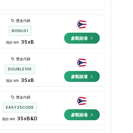
獎金代碼
BONUS1
參觀賭場
35xB
我的 WR:
獎金代碼
DOUBLE100
參觀賭場
35xB
我的 WR:
獎金代碼
EASY25CODE
參觀賭場
35xB&D
我的 WR: