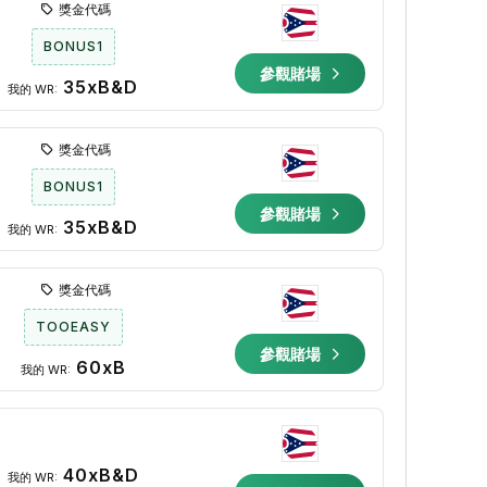
獎金代碼
BONUS1
參觀賭場
35xB&D
我的 WR:
獎金代碼
BONUS1
參觀賭場
35xB&D
我的 WR:
獎金代碼
TOOEASY
參觀賭場
60xB
我的 WR:
40xB&D
我的 WR: