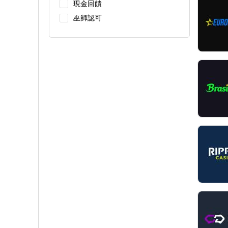
現金回饋
巫師認可