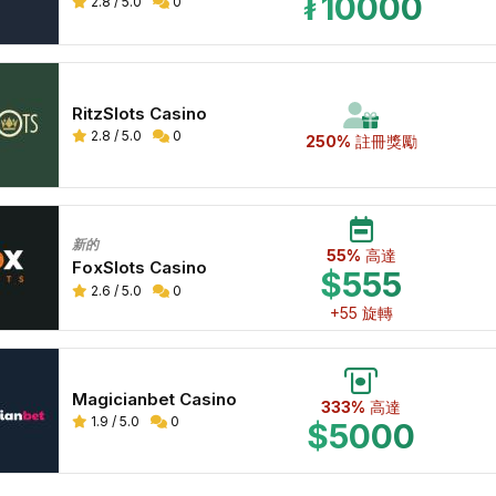
₮10000
2.8 / 5.0
0
RitzSlots Casino
2.8 / 5.0
0
250%
註冊獎勵
新的
55%
高達
FoxSlots Casino
$555
2.6 / 5.0
0
+55 旋轉
Magicianbet Casino
333%
高達
1.9 / 5.0
0
$5000