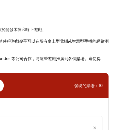
致力於開發零售和線上遊戲。
。這使得遊戲幾乎可以在所有桌上型電腦或智慧型手機的網路瀏
Leander 等公司合作，將這些遊戲推廣到各個賭場。這使得
發現的賭場：
10