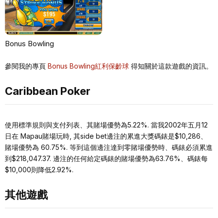
Bonus Bowling
參閱我的專⾴
Bonus Bowling紅利保齡球
得知關於這款遊戲的資訊。
Caribbean Poker
使⽤標準規則與⽀付列表、其賭場優勢為5.22%. 當我2002年五⽉12
⽇在 Mapau賭場玩時, 其side bet邊注的累進⼤獎碼錶是$10,286、
賭場優勢為 60.75%. 等到這個邊注達到零賭場優勢時、碼錶必須累進
到$218,047.37. 邊注的任何給定碼錶的賭場優勢為63.76%、碼錶每
$10,000則降低2.92%.
其他遊戲