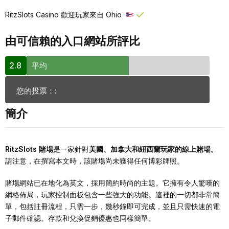
RitzSlots Casino 歡迎玩家來⾃ Ohio
由可信賴的入口網站所評比
2.8
平均
您的投票：:
簡介
RitzSlots 賭場
是一家針對
美國、加拿大和紐西蘭玩家的線上賭場。
請注意，在撰寫本文時，該賭場尚未獲得任何博彩牌照。
賭場網站已在地化為英文，採用簡約時尚的主題。它擁有令人驚嘆的
網格佈局，玩家控制面板包含一些強大的功能。這裡的一切都非常簡
單，包括註冊流程，只需一步，幾秒鐘即可完成，並且只需快速的電
子郵件確認。存款和兌換促銷優惠也同樣簡單。