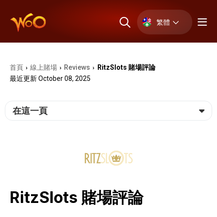
繁體
首頁
線上賭場
Reviews
RitzSlots 賭場評論
›
›
›
最近更新 October 08, 2025
在這一頁
RitzSlots 賭場評論