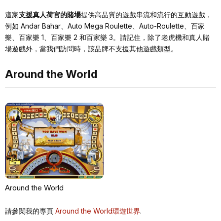
這家
支援真人荷官的賭場
提供高品質的遊戲串流和流行的互動遊戲，
例如 Andar Bahar、Auto Mega Roulette、Auto-Roulette、百家
樂、百家樂 1、百家樂 2 和百家樂 3。請記住，除了老虎機和真人賭
場遊戲外，當我們訪問時，該品牌不支援其他遊戲類型。
Around the World
Around the World
請參閱我的專⾴
Around the World環遊世界
.