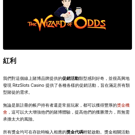
紅利
我們對這個線上賭博品牌提供的
促銷活動
類型感到好奇，並很高興地
發現 RitzSlots Casino 提供了各種各樣的促銷活動，旨在滿足所有類
型賭徒的需求。
無論是新註冊的帳戶持有者還是常規玩家，都可以獲得豐厚的
獎金機
會
，這可以大大增強他們的賭博體驗，提高他們的獲勝潛力，而無需
承擔太大的風險。
所有獎金均可在存款時輸入相應的
獎金代碼
輕鬆啟動。獎金相關活動