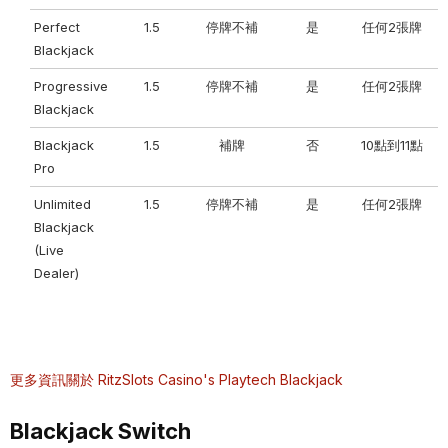
Perfect
1.5
停牌不補
是
任何2張牌
Blackjack
Progressive
1.5
停牌不補
是
任何2張牌
Blackjack
Blackjack
1.5
補牌
否
10點到11點
Pro
Unlimited
1.5
停牌不補
是
任何2張牌
Blackjack
(Live
Dealer)
更多資訊關於 RitzSlots Casino's Playtech Blackjack
Blackjack Switch