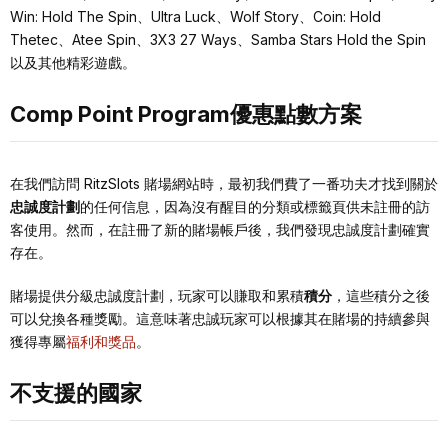
Win: Hold The Spin、Ultra Luck、Wolf Story、Coin: Hold
Thetec、Atee Spin、3X3 27 Ways、Samba Stars Hold the Spin
以及其他精彩遊戲。
Comp Point Program優惠點數⽅案
在我們訪問 RitzSlots 賭場網站時，最初我們費了一番功夫才找到關於
忠誠度計劃
的任何信息，因為沒有醒目的分類或標籤頁供未註冊的訪
客使用。然而，在註冊了新的賭場帳戶後，我們發現忠誠度計劃確實
存在。
賭場提供分級忠誠度計劃，玩家可以賺取和累積
積分
，這些積分之後
可以兌換各種獎勵。這意味著忠誠玩家可以根據其在賭場的持續參與
獲得專屬
福利和獎品
。
不⽀援的國家