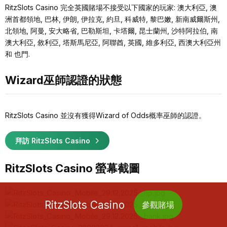
RitzSlots Casino 完全英國賭場不接受以下國家的玩家: 澳大利亞, 澳
洲首都領地, 巴林, 伊朗, 伊拉克, 約旦, 科威特, 黎巴嫩, 新南威爾斯州,
北領地, 阿曼, 安大略省, 巴勒斯坦, 卡塔爾, 昆士蘭州, 沙特阿拉伯, 南
澳大利亞, 敘利亞, 塔斯馬尼亞, 阿聯酋, 英國, 維多利亞, 西澳大利亞州
和 也門.
Wizard巫師認證的狀態
RitzSlots Casino 並沒有獲得Wizard of Odds概率巫師的認證。
拜訪 RitzSlots Casino
RitzSlots Casino 螢幕截圖
RitzSlots Casino
參觀賭場