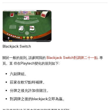
Blackjack Switch
關於⼀般的規則, 請參閱我的
Blackjack Switch對調牌⼆⼗⼀點
. 專
⾴。某 些在Playtech變化的規則如下:
六副牌組。
莊家在軟17點時補牌。
分牌之後允許加倍賭注。
對調牌之後的blackjack⽴即為贏。