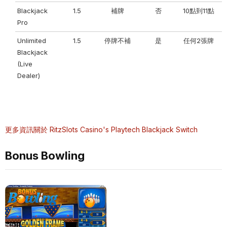
Blackjack
1.5
補牌
否
10點到11點
Pro
Unlimited
1.5
停牌不補
是
任何2張牌
Blackjack
(Live
Dealer)
更多資訊關於 RitzSlots Casino's Playtech Blackjack Switch
Bonus Bowling