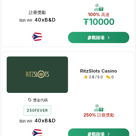
註冊獎勵
100%
高達
40xB&D
₮10000
我的 WR:
參觀賭場
RitzSlots Casino
2.8 / 5.0
0
獎金代碼
250FEVER
250%
註冊獎勵
40xB&D
我的 WR:
參觀賭場