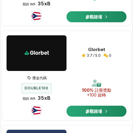
35xB
我的 WR:
參觀賭場
Glorbet
3.7 / 5.0
0
獎金代碼
DOUBLE100
100%
註冊獎勵
+100 旋轉
35xB
我的 WR:
參觀賭場