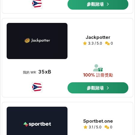
參觀賭場
Jackpotter
3.3 / 5.0
0
35xB
我的 WR:
100%
註冊獎勵
參觀賭場
Sportbet.one
3.1 / 5.0
0