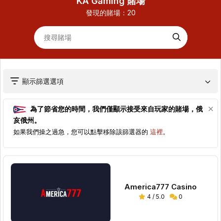
KA Gaming 賭場
發現的賭場：
20
顯示篩選選項
為了節省您的時間，我們僅顯示接受來自玩家的賭場，
俄
亥俄州
。
如果我們操之過急，您可以點擊移除該篩選器的
這裡
。
America777 Casino
4 / 5.0
0