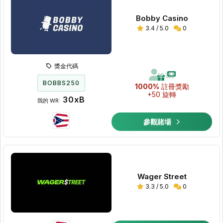
Bobby Casino
3.4 / 5.0
0
獎金代碼
BOBBS250
1000%
註冊獎勵
+50 旋轉
30xB
我的 WR:
參觀賭場
Wager Street
3.3 / 5.0
0