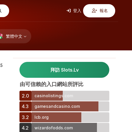
登入
報名
繁體中文
25
拜訪 Slots.lv
由可信賴的入口網站所評比
2.0
casinolistings.com
4.3
gamesandcasino.com
3.2
lcb.org
4.2
wizardofodds.com