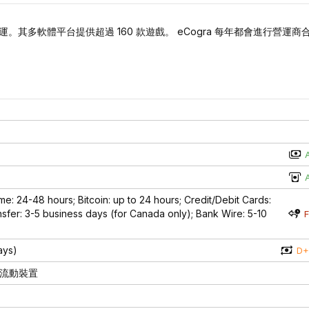
mited 營運。其多軟體平台提供超過 160 款遊戲。 eCogra 每年都會進行營運商
e: 24-48 hours; Bitcoin: up to 24 hours; Credit/Debit Cards:
sfer: 3-5 business days (for Canada only); Bank Wire: 5-10
ays)
D+
他流動裝置