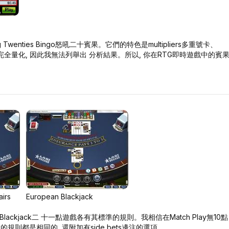
g Twenties Bingo怒吼⼆⼗賓果。它們的特⾊是multipliers多重號卡、
並沒有完全量化, 因此我無法列舉出 分析結果。所以, 你在RTG即時遊戲中的賓
airs
European Blackjack
ackjack⼆ ⼗⼀點遊戲各有其標準的規則。我相信在Match Play無10點
等遊戲的規則都是相同的, 還附加有side bets邊注的選項。