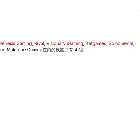
Genesis Gaming
,
Rival
,
Visionary iGaming
,
Betgames
,
Spinomenal
,
nd Makitone Gaming在內的軟體共有 4 個。