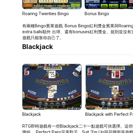
Roaring Twenties Bingo
Bonus Bingo
有兩種Bingo賓果遊戲. Bonus Bingo紅利獎⾦賓果與Roarin
extra balls額外 出球、還有bonuses紅利獎⾦。規則
遊戲只能靠你⾃⼰了。
Blackjack
Blackjack
Blackjack with Perfect P
RTG即時遊戲有⼀些Blackjack⼆⼗⼀點遊戲可供選擇。這些Bl
牌組、 Perfect Pairs完美對⼦、Suit 'Em Up同花牌⾯