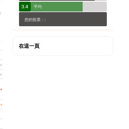
3.4
平均
合
您的投票：:
在這一頁
A-
A-
F+
+