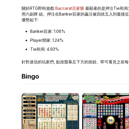
關於RTG即時遊戲
Baccarat百家樂
最顯著的是押注Tie和局
⽤六副牌 組。押注在Banker莊家的贏注被四捨五⼊到最接
優勢如下:
Banker莊家: 1.06%
Player閒家: 1.24%
Tie和局: 4.93%
針對迷信的玩家們, 點按螢幕左下⽅的按鈕、即可看⾒之前每
Bingo