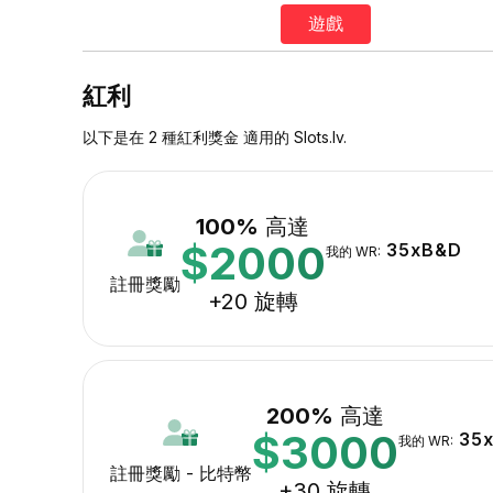
遊戲
紅利
以下是在 2 種紅利獎⾦ 適⽤的 Slots.lv.
100%
高達
$2000
35xB&D
我的 WR:
註冊獎勵
+20 旋轉
200%
高達
$3000
35
我的 WR:
註冊獎勵 - 比特幣
+30 旋轉