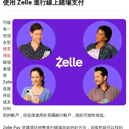
使用 Zelle 進行線上賭場支付
可能
有一
些混
合型
體育
博彩
賭場
會接
受
Zelle
直接
存款
或支
付到
您的帳戶，但這僅適用於美國銀行帳戶，因此可能性很低。
Zelle Pay 是購買比特幣進行賭場存款的好方法，這樣您就可以找到