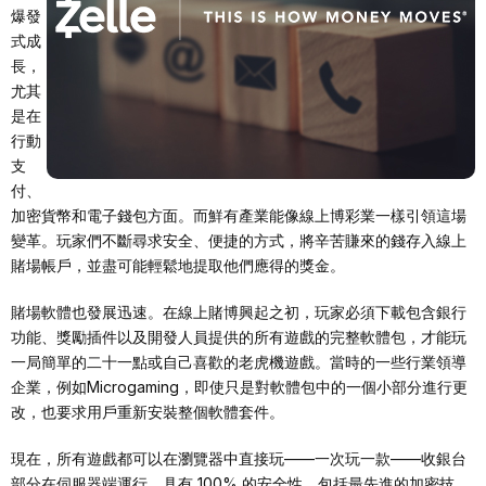
爆發
式成
長，
尤其
是在
行動
支
付、
加密貨幣和電子錢包方面。而鮮有產業能像線上博彩業一樣引領這場
變革。玩家們不斷尋求安全、便捷的方式，將辛苦賺來的錢存入線上
賭場帳戶，並盡可能輕鬆地提取他們應得的獎金。
賭場軟體也發展迅速。在線上賭博興起之初，玩家必須下載包含銀行
功能、獎勵插件以及開發人員提供的所有遊戲的完整軟體包，才能玩
一局簡單的二十一點或自己喜歡的老虎機遊戲。當時的一些行業領導
企業，例如Microgaming，即使只是對軟體包中的一個小部分進行更
改，也要求用戶重新安裝整個軟體套件。
現在，所有遊戲都可以在瀏覽器中直接玩——一次玩一款——收銀台
部分在伺服器端運行，具有 100% 的安全性，包括最先進的加密技