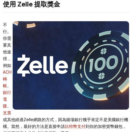
使用 Zelle 提取獎金
不
行。
你需
要其
他途
徑，
例如
ACH
轉
帳
、
銀行
電
匯
、
支票
或其他繞過Zelle網路的方式，因為賭場銀行幾乎肯定不是美國銀行機
構。當然，最好的方法是直接申請
比特幣支付
到你的加密貨幣錢包，