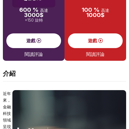
600 %
100 %
高達
高達
3000$
1000$
+150 旋轉
遊戲
遊戲
閱讀評論
閱讀評論
介紹
近年
來，
金融
科技
領域
呈現