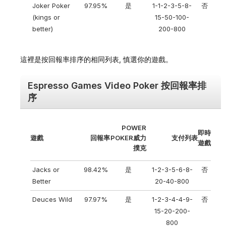
Joker Poker
97.95%
是
1-1-2-3-5-8-
否
(kings or
15-50-100-
better)
200-800
這裡是按回報率排序的相同列表, 慎選你的遊戲。
Espresso Games Video Poker 按回報率排
序
POWER
即時
遊戲
回報率
POKER威力
支付列表
遊戲
撲克
Jacks or
98.42%
是
1-2-3-5-6-8-
否
Better
20-40-800
Deuces Wild
97.97%
是
1-2-3-4-4-9-
否
15-20-200-
800