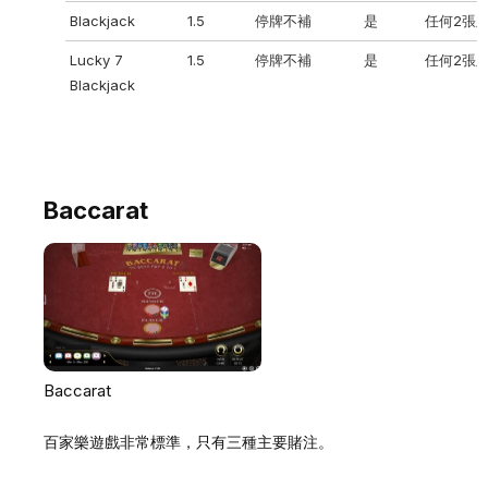
Blackjack
1.5
停牌不補
是
任何2張
Lucky 7
1.5
停牌不補
是
任何2張
Blackjack
Baccarat
Baccarat
百家樂遊戲非常標準，只有三種主要賭注。