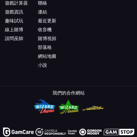
遊戲計算器
聯絡
遊戲資訊
連結
趣味試玩
最近更新
線上賭博
收音機
請問巫師
賭博視頻
部落格
網站地圖
小說
我們的合作網站