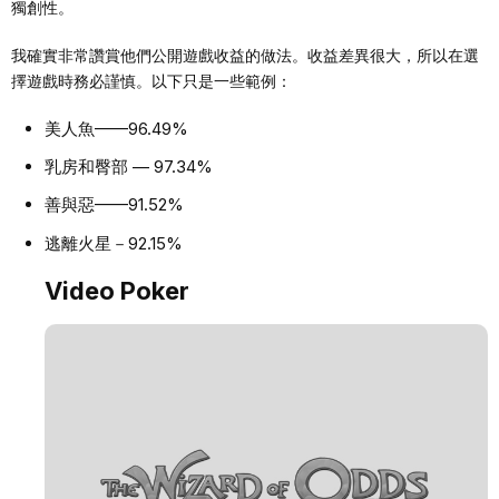
獨創性。
我確實非常讚賞他們公開遊戲收益的做法。收益差異很大，所以在選
擇遊戲時務必謹慎。以下只是一些範例：
美人魚——96.49%
乳房和臀部 — 97.34%
善與惡——91.52%
逃離火星－92.15%
Video Poker