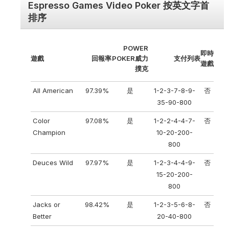
Espresso Games Video Poker 按英文字首
排序
POWER
即時
遊戲
回報率
POKER威力
支付列表
遊戲
撲克
All American
97.39%
是
1-2-3-7-8-9-
否
35-90-800
Color
97.08%
是
1-2-2-4-4-7-
否
Champion
10-20-200-
800
Deuces Wild
97.97%
是
1-2-3-4-4-9-
否
15-20-200-
800
Jacks or
98.42%
是
1-2-3-5-6-8-
否
Better
20-40-800