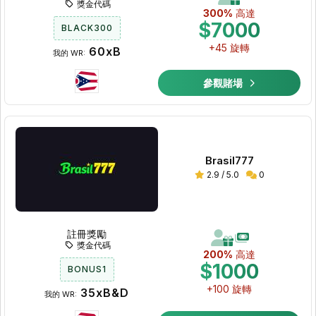
獎金代碼
300%
高達
$7000
BLACK300
+45 旋轉
60xB
我的 WR:
參觀賭場
Brasil777
2.9 / 5.0
0
註冊獎勵
獎金代碼
200%
高達
$1000
BONUS1
+100 旋轉
35xB&D
我的 WR: