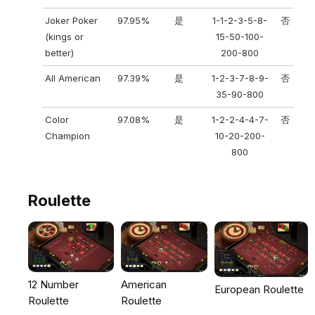
Joker Poker
97.95%
是
1-1-2-3-5-8-
否
(kings or
15-50-100-
better)
200-800
All American
97.39%
是
1-2-3-7-8-9-
否
35-90-800
Color
97.08%
是
1-2-2-4-4-7-
否
Champion
10-20-200-
800
Roulette
American
12 Number
European Roulette
Roulette
Roulette