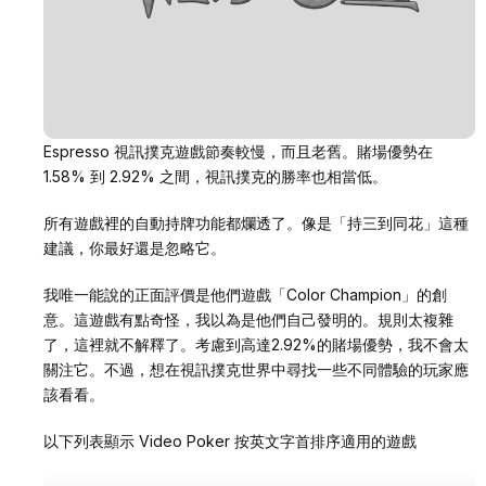
Espresso 視訊撲克遊戲節奏較慢，而且老舊。賭場優勢在
1.58% 到 2.92% 之間，視訊撲克的勝率也相當低。
所有遊戲裡的自動持牌功能都爛透了。像是「持三到同花」這種
建議，你最好還是忽略它。
我唯一能說的正面評價是他們遊戲「Color Champion」的創
意。這遊戲有點奇怪，我以為是他們自己發明的。規則太複雜
了，這裡就不解釋了。考慮到高達2.92%的賭場優勢，我不會太
關注它。不過，想在視訊撲克世界中尋找一些不同體驗的玩家應
該看看。
以下列表顯示 Video Poker 按英文字首排序適用的遊戲