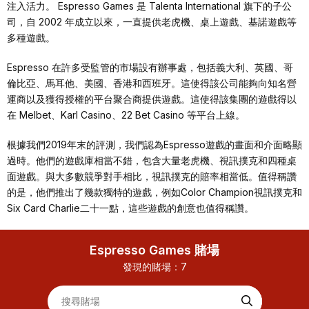
注入活力。 Espresso Games 是 Talenta International 旗下的子公
司，自 2002 年成立以來，一直提供老虎機、桌上遊戲、基諾遊戲等
多種遊戲。
Espresso 在許多受監管的市場設有辦事處，包括義大利、英國、哥
倫比亞、馬耳他、美國、香港和西班牙。這使得該公司能夠向知名營
運商以及獲得授權的平台聚合商提供遊戲。這使得該集團的遊戲得以
在 Melbet、Karl Casino、22 Bet Casino 等平台上線。
根據我們2019年末的評測，我們認為Espresso遊戲的畫面和介面略顯
過時。他們的遊戲庫相當不錯，包含大量老虎機、視訊撲克和四種桌
面遊戲。與大多數競爭對手相比，視訊撲克的賠率相當低。值得稱讚
的是，他們推出了幾款獨特的遊戲，例如Color Champion視訊撲克和
Six Card Charlie二十一點，這些遊戲的創意也值得稱讚。
Espresso Games 賭場
發現的賭場：
7