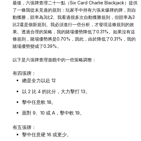
最後，六張牌查理二十一點（Six Card Charlie Blackjack）提供
了一條我從未見過的規則：玩家手中持有六張未爆牌的牌，則自
動獲勝，賠率為3比2。我看過很多次自動獲勝規則，但賠率為3
比2還是個新規則。我必須進行一些分析，才發現這條規則的效
果。透過合理的策略，我的賭場優勢降低了0.31%。如果沒有這
條規則，賭場優勢將是0.70%，因此，由於降低了0.31%，我的
賭場優勢變成了0.39%。
以下是六張牌查理遊戲中的一些策略調整：
有四張牌：
總是全力以赴 12
以 2 比 4 的比分，大力擊打 13。
擊中任意軟 18。
面對 9、10 或 A，擊中軟 19。
有五張牌：
擊中任意硬 16 或更少。