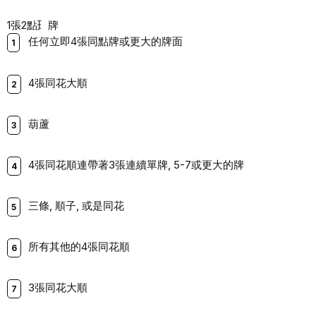
1張2點⺩牌
任何⽴即4張同點牌或更⼤的牌⾯
4張同花⼤順
葫蘆
4張同花順連帶著3張連續單牌, 5-7或更⼤的牌
三條, 順⼦, 或是同花
所有其他的4張同花順
3張同花⼤順