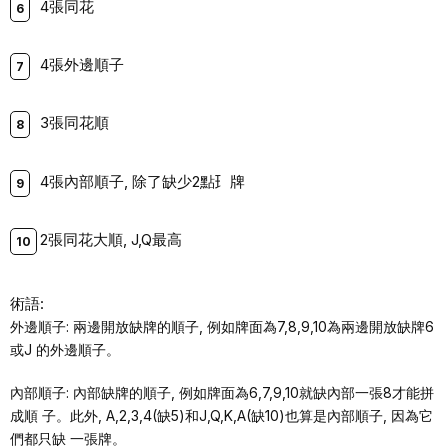
4張同花
4張外邊順⼦
3張同花順
4張內部順⼦, 除了缺少2點⺩牌
2張同花⼤順, J,Q最⾼
術語:
外邊順⼦: 兩邊開放缺牌的順⼦, 例如牌⾯為7,8,9,10為兩邊開放缺牌6
或J 的外邊順⼦。
內部順⼦: 內部缺牌的順⼦, 例如牌⾯為6,7,9,10就缺內部⼀張8才能拼
成順 ⼦。此外, A,2,3,4(缺5)和J,Q,K,A(缺10)也算是內部順⼦, 因為它
們都只缺 ⼀張牌。