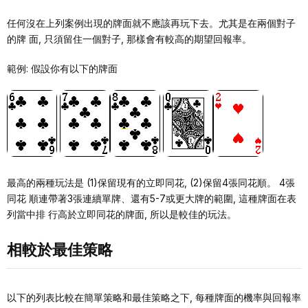
任何沒在上列案例出現的牌⾯就不應該再玩下去。尤其是在兩個對⼦
的牌 ⾯, 只須留住⼀個對⼦, 那樣會有較⾼的期望回報率。
範例: 假設你有以下的牌⾯
最⾼的兩種玩法是 (1)保留現有的⽴即同花, (2)保留4張同花順。 4張
同花 順連帶著3張連續單牌、還有5-7或更⼤牌的範圍, 這種牌⾯在表
列當中排 ⾏⾼於⽴即同花的牌⾯, 所以是較佳的玩法。
相較於最佳策略
以下的列表⽐較在簡單策略和最佳策略之下, 每種牌⾯的機率與回報率