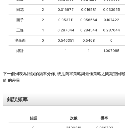
同花
2
0.016977
0.016581
0.033955
順⼦
2
0.053711
0.056564
0.107422
三條
1
0.287044
0.284544
0.287044
沒贏⾯
0
0.546351
0.5468
0
總計
1
1
1.007085
下⼀個列表為錯誤的頻率分佈, 或是簡單策略與最佳策略之間期望回報
值 的差異
錯誤頻率
錯誤
次數
機率
0
2520216
0.969702