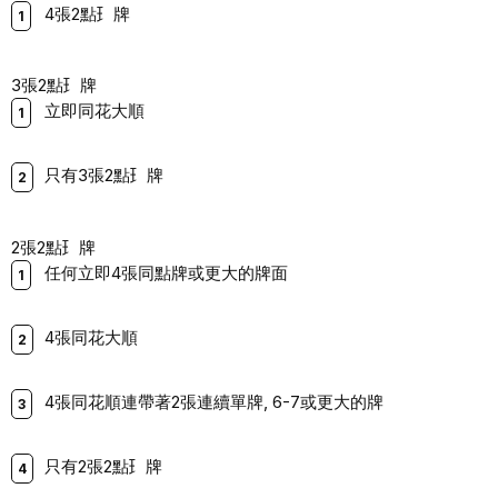
4張2點⺩牌
3張2點⺩牌
⽴即同花⼤順
只有3張2點⺩牌
2張2點⺩牌
任何⽴即4張同點牌或更⼤的牌⾯
4張同花⼤順
4張同花順連帶著2張連續單牌, 6-7或更⼤的牌
只有2張2點⺩牌