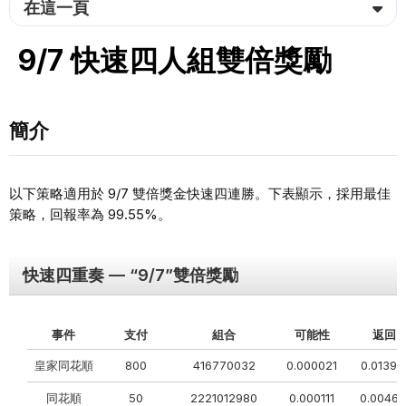
在這一頁
9/7 快速四人組雙倍獎勵
簡介
以下策略適用於 9/7 雙倍獎金快速四連勝。下表顯示，採用最佳
策略，回報率為 99.55%。
快速四重奏 — “9/7”雙倍獎勵
事件
支付
組合
可能性
返回
皇家同花順
800
416770032
0.000021
0.01393
同花順
50
2221012980
0.000111
0.0046