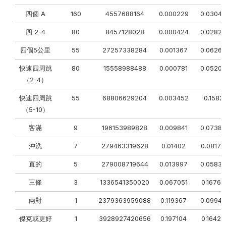
四個 A
160
4557688164
0.000229
0.0304
四 2-4
80
8457128028
0.000424
0.0282
四個5公里
55
27257338284
0.001367
0.06267
快速四周跳
80
15558988488
0.000781
0.0520
（2-4）
快速四周跳
55
68806629204
0.003452
0.15821
（5-10）
客滿
9
196153989828
0.009841
0.0738
沖洗
7
279463319628
0.01402
0.08178
直的
5
279008719644
0.013997
0.0583
三條
3
1336541350020
0.067051
0.16762
兩對
1
2379363959088
0.119367
0.0994
傑克或更好
1
3928927420656
0.197104
0.16425