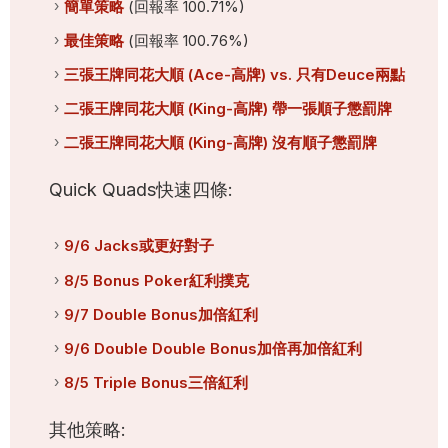
簡單策略
(回報率 100.71%)
最佳策略
(回報率 100.76%)
三張王牌同花大順 (Ace-高牌) vs. 只有Deuce兩點
二張王牌同花大順 (King-高牌) 帶一張順子懲罰牌
二張王牌同花大順 (King-高牌) 沒有順子懲罰牌
Quick Quads快速四條:
9/6 Jacks或更好對子
8/5 Bonus Poker紅利撲克
9/7 Double Bonus加倍紅利
9/6 Double Double Bonus加倍再加倍紅利
8/5 Triple Bonus三倍紅利
其他策略: