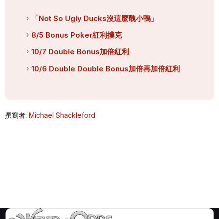
「Not So Ugly Ducks沒這麼醜小鴨」
8/5 Bonus Poker紅利撲克
10/7 Double Bonus加倍紅利
10/6 Double Double Bonus加倍再加倍紅利
撰寫者:
Michael Shackleford