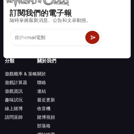
訂閱我們的電子報
賭場遊戲如二十一點、骰寶、輪盤及數百種其他可玩遊戲的數學
隨時掌握最新消息、公告和文章動態。
正確策略與資訊。
分類
關於我們
遊戲概率 & 策略
關於
遊戲計算器
聯絡
遊戲資訊
連結
趣味試玩
最近更新
線上賭博
收音機
請問巫師
賭博視頻
部落格