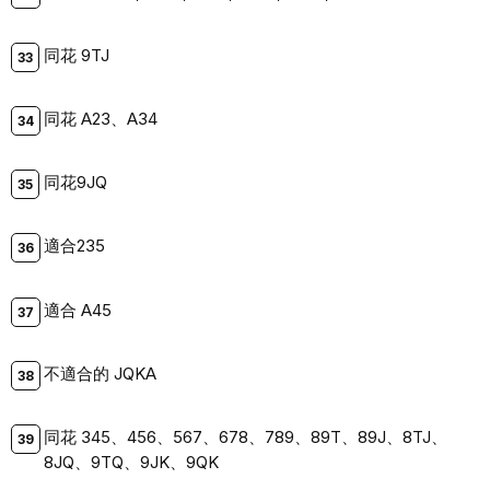
同花 9TJ
同花 A23、A34
同花9JQ
適合235
適合 A45
不適合的 JQKA
同花 345、456、567、678、789、89T、89J、8TJ、
8JQ、9TQ、9JK、9QK