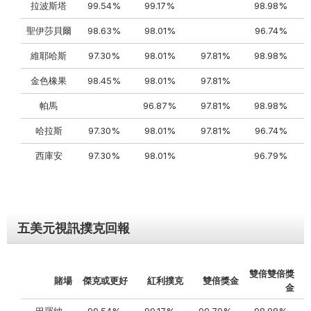
拉波斯塔
99.54%
99.17%
98.98%
聖伊莎貝爾
98.63%
98.01%
96.74%
維耶哈斯
97.30%
98.01%
97.81%
98.98%
金色橡果
98.45%
98.01%
97.81%
帕馬
96.87%
97.81%
98.98%
哈拉斯
97.30%
98.01%
97.81%
96.74%
西庫安
97.30%
98.01%
96.79%
五美元視訊撲克回報
雙倍雙倍獎
賭場
傑克或更好
紅利撲克
雙倍獎金
金