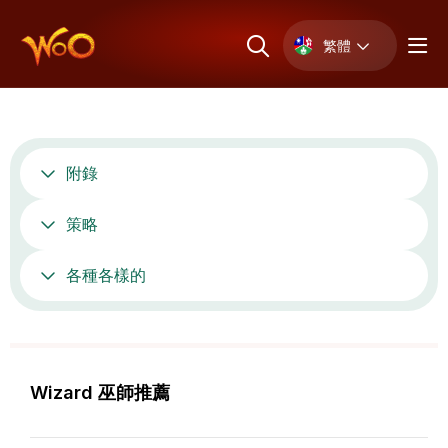
繁體
附錄
策略
各種各樣的
Wizard 巫師推薦