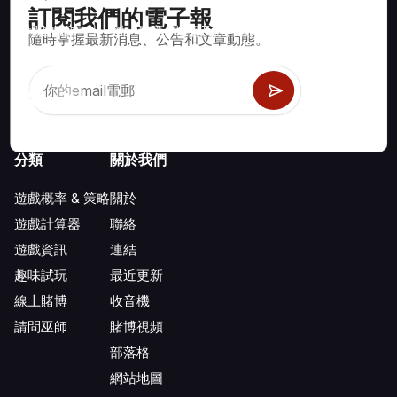
訂閱我們的電子報
賭場遊戲如二十一點、骰寶、輪盤及數百種其他可玩遊戲的數學
隨時掌握最新消息、公告和文章動態。
正確策略與資訊。
分類
關於我們
遊戲概率 & 策略
關於
遊戲計算器
聯絡
遊戲資訊
連結
趣味試玩
最近更新
線上賭博
收音機
請問巫師
賭博視頻
部落格
網站地圖