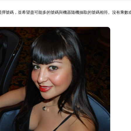
選擇號碼，並希望盡可能多的號碼與機器隨機抽取的號碼相符。沒有乘數