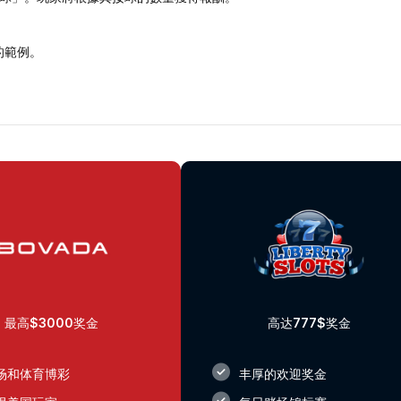
的範例。
最高
$3000
奖金
高达
777$
奖金
场和体育博彩
丰厚的欢迎奖金