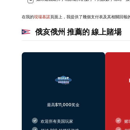
在我的
現場基諾
頁面上，我提供了幾個支付表及其相關回報
俄亥俄州 推薦的 線上賭場
最高
$11,000
奖金
欢迎所有美国玩家
赌