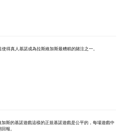
，這使得真人基諾成為拉斯維加斯最糟糕的賭注之一。
維加斯的基諾遊戲這樣的正規基諾遊戲是公平的，每場遊戲中
期回報。