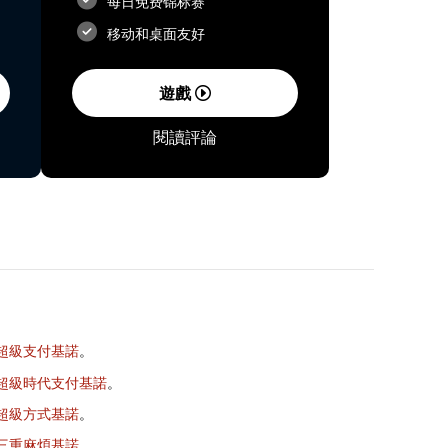
每日免费锦标赛
移动和桌面友好
遊戲
閱讀評論
超級支付基諾
。
超級時代支付基諾
。
超級方式基諾
。
三重麻煩基諾
。