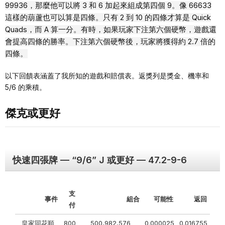
99936，那麼他可以將 3 和 6 加起來組成第四個 9。像 66633
這樣的葫蘆也可以算是四條。只有 2 到 10 的四條才算是 Quick
Quads，而 A 算一分。有時，如果玩家下注第六個硬幣，遊戲還
會提高四條的勝率。下注第六個硬幣後，玩家將獲得約 2.7 倍的
四條。
以下回饋表涵蓋了我所知的遊戲和賠償表。返獎列是獎金、機率和
5/6 的乘積。
傑克或更好
快速四張牌 — “9/6” J 或更好 — 47.2-9-6
支
事件
組合
可能性
返回
付
皇家同花順
800
500,982,576
0.000025
0.016755