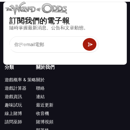
訂閱我們的電子報
賭場遊戲如二十一點、骰寶、輪盤及數百種其他可玩遊戲的數學
隨時掌握最新消息、公告和文章動態。
正確策略與資訊。
分類
關於我們
遊戲概率 & 策略
關於
遊戲計算器
聯絡
遊戲資訊
連結
趣味試玩
最近更新
線上賭博
收音機
請問巫師
賭博視頻