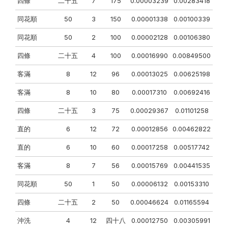
四條
二十五
7
175
0.00003239
0.00283418
同花順
50
3
150
0.00001338
0.00100339
同花順
50
2
100
0.00002128
0.00106380
四條
二十五
4
100
0.00016990
0.00849500
客滿
8
12
96
0.00013025
0.00625198
客滿
8
10
80
0.00017310
0.00692416
四條
二十五
3
75
0.00029367
0.01101258
直的
6
12
72
0.00012856
0.00462822
直的
6
10
60
0.00017258
0.00517742
客滿
8
7
56
0.00015769
0.00441535
同花順
50
1
50
0.00006132
0.00153310
四條
二十五
2
50
0.00046624
0.01165594
沖洗
4
12
四十八
0.00012750
0.00305991