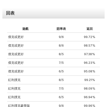
回表
遊戲
賠率表
返回
傑克或更好
9/6
99.72%
傑克或更好
8/6
98.57%
傑克或更好
8/5
97.38%
傑克或更好
7/5
96.23%
傑克或更好
6/5
95.08%
紅利撲克
8/5
99.21%
紅利撲克
7/5
98.09%
紅利撲克
6/5
96.94%
紅利撲克豪華版
9/6
99.96%