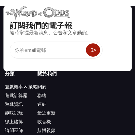
訂閱我們的電子報
賭場遊戲如二十一點、骰寶、輪盤及數百種其他可玩遊戲的數學
隨時掌握最新消息、公告和文章動態。
正確策略與資訊。
分類
關於我們
遊戲概率 & 策略
關於
遊戲計算器
聯絡
遊戲資訊
連結
趣味試玩
最近更新
線上賭博
收音機
請問巫師
賭博視頻