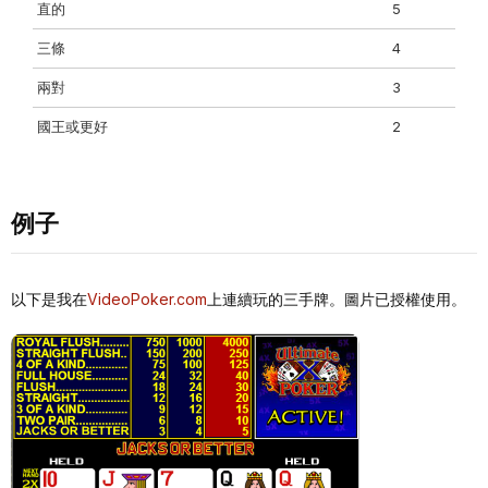
直的
5
三條
4
兩對
3
國王或更好
2
例子
以下是我在
VideoPoker.com
上連續玩的三手牌。圖片已授權使用。