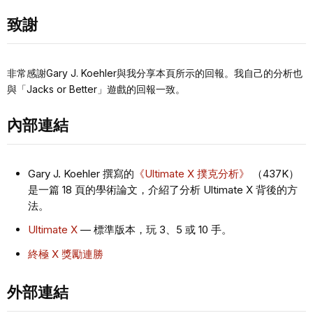
致謝
非常感謝Gary J. Koehler與我分享本頁所示的回報。我自己的分析也
與「Jacks or Better」遊戲的回報一致。
內部連結
Gary J. Koehler 撰寫的
《Ultimate X 撲克分析》
（437K）
是一篇 18 頁的學術論文，介紹了分析 Ultimate X 背後的方
法。
Ultimate X
— 標準版本，玩 3、5 或 10 手。
終極 X 獎勵連勝
外部連結