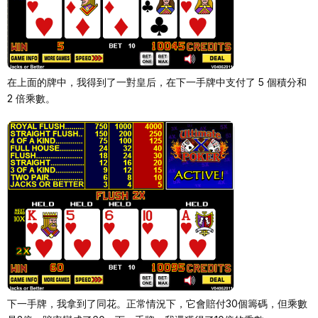
在上面的牌中，我得到了一對皇后，在下一手牌中支付了 5 個積分和
2 倍乘數。
下一手牌，我拿到了同花。正常情況下，它會賠付30個籌碼，但乘數