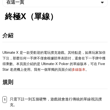
在這一頁
終極X（單線）
介紹
Ultimate X 是一款受歡迎的電玩撲克遊戲。其特點是，如果玩家加倍
下注，那麼任何一手牌不僅會根據賠率表賠付，還會在下一手牌中獲
得乘數。本頁面介紹的是 Ultimate-X Poker 的單線版本，可在 Five
Star 老虎機上使用。我有一個單獨的頁面介紹
多線版本
。
規則
只需下註一到五個硬幣，遊戲就會進行傳統的單線視訊撲
克。