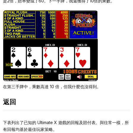
是2倍，賠率變成了60。下一手牌，我還獲得了10倍的乘數。
在第三手牌中，乘數高達 10 倍，但我什麼也沒得到。
返回
下表列出了已知的 Ultimate X 遊戲的回報及賠付表。與往常一樣，所
有回報均基於最佳玩家策略。