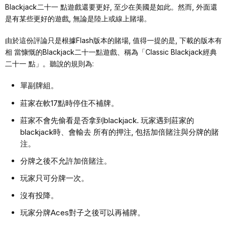
Blackjack⼆⼗⼀ 點遊戲還要更好, ⾄少在美國是如此。然⽽, 外⾯還
是有某些更好的遊戲, 無論是陸上或線上賭場。
由於這份評論只是根據Flash版本的賭場, 值得⼀提的是, 下載的版本有
相 當慷慨的Blackjack⼆⼗⼀點遊戲、稱為「Classic Blackjack經典
⼆⼗⼀ 點」。聽說的規則為:
單副牌組。
莊家在軟17點時停住不補牌。
莊家不會先偷看是否拿到blackjack. 玩家遇到莊家的
blackjack時、會輸去 所有的押注, 包括加倍賭注與分牌的賭
注。
分牌之後不允許加倍賭注。
玩家只可分牌⼀次。
沒有投降。
玩家分牌Aces對⼦之後可以再補牌。