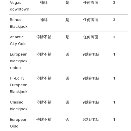
Vegas
補牌
是
任何牌面
3
downtown
Bonus
補牌
是
任何牌面
3
Blackjack
Atlantic
停牌不補
是
任何牌面
3
City Gold
European
停牌不補
否
9點到11點
1
blackjack
redeal
Hi-Lo 13
停牌不補
否
9點到11點
1
European
Blackjack
Classic
停牌不補
否
9點到11點
1
blackjack
European
停牌不補
否
9點到11點
1
Gold