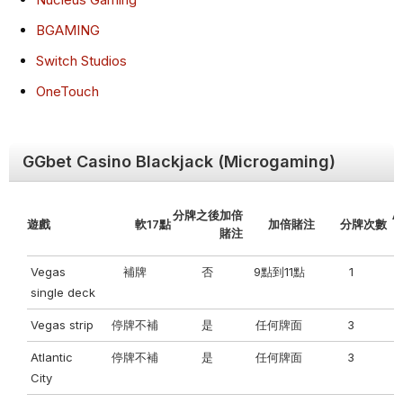
BGAMING
Switch Studios
OneTouch
GGbet Casino Blackjack (Microgaming)
分牌之後加倍
A
遊戲
軟17點
加倍賭注
分牌次數
賭注
Vegas
補牌
否
9點到11點
1
single deck
Vegas strip
停牌不補
是
任何牌面
3
Atlantic
停牌不補
是
任何牌面
3
City