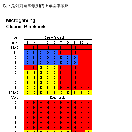
以下是針對這些規則的正確基本策略