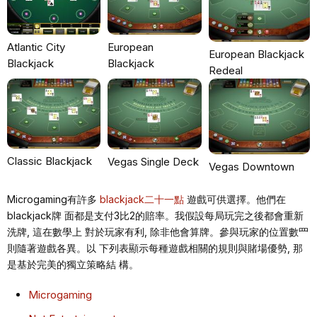
Atlantic City
European
European Blackjack
Blackjack
Blackjack
Redeal
Classic Blackjack
Vegas Single Deck
Vegas Downtown
Microgaming有許多
blackjack⼆⼗⼀點
遊戲可供選擇。他們在
blackjack牌 ⾯都是⽀付3⽐2的賠率。我假設每局玩完之後都會重新
洗牌, 這在數學上 對於玩家有利, 除⾮他會算牌。參與玩家的位置數⺫
則隨著遊戲各異。以 下列表顯⽰每種遊戲相關的規則與賭場優勢, 那
是基於完美的獨⽴策略結 構。
Microgaming