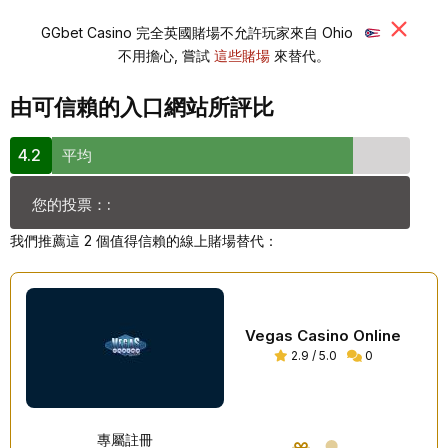
GGbet Casino 完全英國賭場不允許玩家來⾃ Ohio
不用擔心, 嘗試
這些賭場
來替代。
由可信賴的入口網站所評比
4.2
平均
您的投票：:
我們推薦這 2 個值得信賴的線上賭場替代：
Vegas Casino Online
2.9 / 5.0
0
專屬註冊