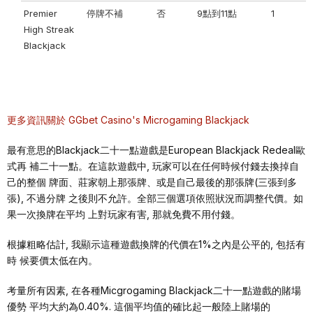
Premier
停牌不補
否
9點到11點
1
High Streak
Blackjack
更多資訊關於 GGbet Casino's Microgaming Blackjack
最有意思的Blackjack⼆⼗⼀點遊戲是European Blackjack Redeal歐
式再 補⼆⼗⼀點。在這款遊戲中, 玩家可以在任何時候付錢去換掉⾃
⼰的整個 牌⾯、莊家朝上那張牌、或是⾃⼰最後的那張牌(三張到多
張), 不過分牌 之後則不允許。全部三個選項依照狀況⽽調整代價。如
果⼀次換牌在平均 上對玩家有害, 那就免費不⽤付錢。
根據粗略估計, 我顯⽰這種遊戲換牌的代價在1%之內是公平的, 包括有
時 候要價太低在內。
考量所有因素, 在各種Micgrogaming Blackjack⼆⼗⼀點遊戲的賭場
優勢 平均⼤約為0.40%. 這個平均值的確⽐起⼀般陸上賭場的