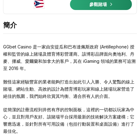
參觀賭場
簡介
GGbet Casino 是一家由安提瓜和巴布達佩斯政府 (Antillephone) 授
權和監管的線上賭場及體育博彩營運商。該博彩品牌面向奧地利、丹
麥、挪威、愛爾蘭和加拿大的客戶，其在 iGaming 領域的業務可追溯
至 2016 年。
難怪這家經驗豐富的業者能夠打造出如此引人入勝、令人驚豔的線上
賭場。網站生動、高效的設計為體育博彩玩家和線上賭場玩家營造了
絕佳的氛圍，我們始終欣賞其均衡、適合所有人的介面。
從簡潔的註冊流程到井然有序的控制面板，這裡的一切都以玩家為中
心，並且對用戶友好。該賭場平台採用最新的技術解決方案建構；它
響應迅速，並針對所有可用設備（包括行動裝置和桌面設備）進行了
最佳化。