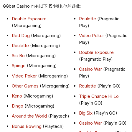
GGbet Casino 也有以下 154種其他的遊戲:
Double Exposure
Roulette
(Pragmatic
(Microgaming)
Play)
Red Dog
(Microgaming)
Video Poker
(Pragmatic
Play)
Roulette
(Microgaming)
Double Exposure
Sic Bo
(Microgaming)
(Pragmatic Play)
Spingo
(Microgaming)
Casino War
(Pragmatic
Video Poker
(Microgaming)
Play)
Other Games
(Microgaming)
Roulette
(Play'n GO)
Keno
(Microgaming)
Triple Chance Hi Lo
(Play'n GO)
Bingo
(Microgaming)
Big Six
(Play'n GO)
Around the World
(Playtech)
Casino War
(Play'n GO)
Bonus Bowling
(Playtech)