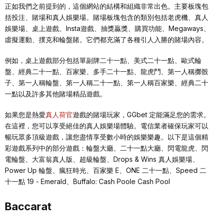
正如我們之前提到的，這個網站的結構和組織非常出色。主要板塊包
括投注、賭場和真人娛樂場。賭場板塊包含的類別包括老虎機、真人
娛樂場、桌上遊戲、Insta遊戲、抽獎贏獎、購買功能、Megaways、
虛擬運動、撲克和輪盤賭。它們都充滿了各種引人入勝的賭場內容。
例如，桌上遊戲部分包括單副牌二十一點、美式二十一點、歐式輪
盤、經典二十一點、百家樂、多手二十一點、龍虎鬥、第一人稱擲骰
子、第一人稱輪盤、第一人稱二十一點、第一人稱百家樂、經典二十
一點以及許多其他賭場精品遊戲。
如果您是熱愛
真人荷官
遊戲的賭場玩家，GGbet 定能滿足您的需求。
在這裡，您可以享受絕佳的真人娛樂場體驗。電信業者確保玩家可以
暢玩眾多頂級遊戲，讓您盡情享受數小時的娛樂樂趣。以下是這個精
彩遊戲系列中的部分遊戲：輪盤大廳、二十一點大廳、閃電龍虎、閃
電輪盤、大富翁真人版、超級輪盤、Drops & Wins 真人娛樂場、
Power Up 輪盤、瘋狂時光、百家樂 E、ONE 二十一點、Speed 二
十一點 19 - Emerald、Buffalo: Cash Poole Cash Pool
Baccarat