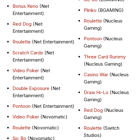
Bonus Keno
(Net
Plinko
(BGAMING)
Entertainment)
Roulette
(Nucleus
Red Dog
(Net
Gaming)
Entertainment)
Pontoon
(Nucleus
Roulette
(Net Entertainment)
Gaming)
Scratch Cards
(Net
Three Card Rummy
Entertainment)
(Nucleus Gaming)
Video Poker
(Net
Casino War
(Nucleus
Entertainment)
Gaming)
Double Exposure
(Net
Draw Hi-Lo
(Nucleus
Entertainment)
Gaming)
Pontoon
(Net Entertainment)
Red Dog
(Nucleus
Video Poker
(Novomatic)
Gaming)
Roulette
(Novomatic)
Roulette
(Switch
Studios)
Sic Bo
(Novomatic)