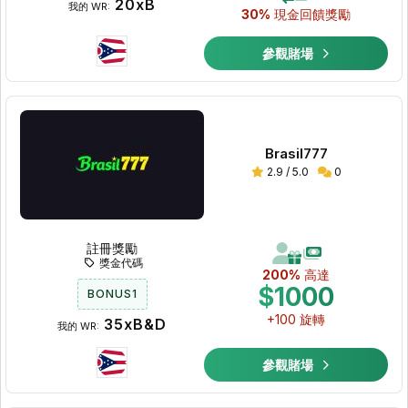
20xB
我的 WR:
30%
現金回饋獎勵
參觀賭場
Brasil777
2.9 / 5.0
0
註冊獎勵
獎金代碼
200%
高達
$1000
BONUS1
+100 旋轉
35xB&D
我的 WR:
參觀賭場