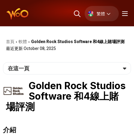
繁體
首頁
軟體
Golden Rock Studios Software 和4線上賭場評測
›
›
最近更新 October 08, 2025
在這一頁
Golden Rock Studios
Software 和4線上賭
場評測
介紹