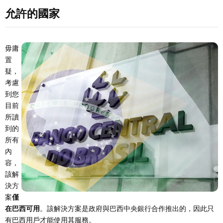
允許的國家
毋庸
置
疑，
考慮
到您
目前
所讀
到的
所有
內
容，
該解
決方
案
僅
在巴西可用
。該解決方案是政府與巴西中央銀行合作推出的，因此只
有巴西用戶才能使用其服務。