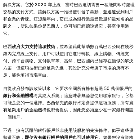
解決方案。它
於 2020 年
上線，當時巴西迫切需要一種能夠即時處理
交易的支付方式。該解決方案一推出便引發了轟動，並迅速受到用戶
和企業的青睞。短短幾年內，它已成為銀行業最受歡迎和最知名的品
牌之一，所以如果你是巴西人，你可能已經聽說過它，甚至使用過
它。
巴西政府大力支持這項技術
，並希望藉此幫助數百萬巴西公民在幾秒
鐘內完成線上支付。用戶可以使用它進行轉帳、線上購物、傳統支
付、跨平台購物、支付帳單等。當然，巴西國內已經存在類似的解決
方案，但這項技術已經足夠先進，其設計充分考慮了市場的所有不
足，能夠填補市場空白。
自從政府發布該政策以來，它要求全國所有擁有超過 50 萬個帳戶的
銀行和金融機構
將其納入系統；這意味著無論您使用哪家銀行，它都
可能是您的一個選擇。巴西領先的銀行肯定會提供這項服務，所有擁
有足夠用戶的金融機構也都會提供，因此您必須至少在一家銀行開設
一個帳戶。
不過，擁有活躍的銀行帳戶並非使用該服務的先決條件。似乎這些優
勢還不夠，
即使沒有銀行帳戶的用戶也可以使用它
。如果您沒有資格