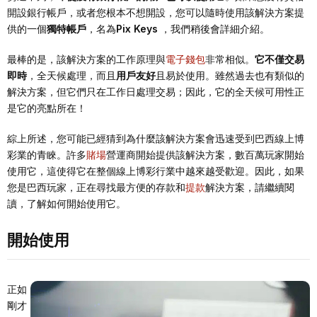
開設銀行帳戶，或者您根本不想開設，您可以隨時使用該解決方案提
供的一個
獨特帳戶
，名為
Pix Keys
，我們稍後會詳細介紹。
最棒的是，該解決方案的工作原理與
電子錢包
非常相似。
它不僅交易
即時
，全天候處理，而且
用戶友好
且易於使用。雖然過去也有類似的
解決方案，但它們只在工作日處理交易；因此，它的全天候可用性正
是它的亮點所在！
綜上所述，您可能已經猜到為什麼該解決方案會迅速受到巴西線上博
彩業的青睞。許多
賭場
營運商開始提供該解決方案，數百萬玩家開始
使用它，這使得它在整個線上博彩行業中越來越受歡迎。因此，如果
您是巴西玩家，正在尋找最方便的存款和
提款
解決方案，請繼續閱
讀，了解如何開始使用它。
開始使用
正如
剛才