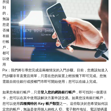
所提
到
的，
無論
您是
否擁
有銀
行帳
戶，
都可
以使
用
Pix；我們將引導您完成這兩種情況的入門步驟。目前，您應該知道入
門步驟非常直覺且簡單，只需在您的裝置上輕按幾下即可完成。您無
需親自前往銀行或授權門市即可開始使用；您可以在線上完成。
如果您有銀行帳戶，只需
登入您的網路銀行帳戶
，即可找到一個選項
卡，您可以在其中使用該解決方案申請交易。如果您沒有銀行帳戶，
您可以使用
四種獨特的 Key 帳戶類型
之一。這些取決於您希望如何設
定您的帳戶，無論是使用個人納稅人 ID、電子郵件地址、電話號碼還