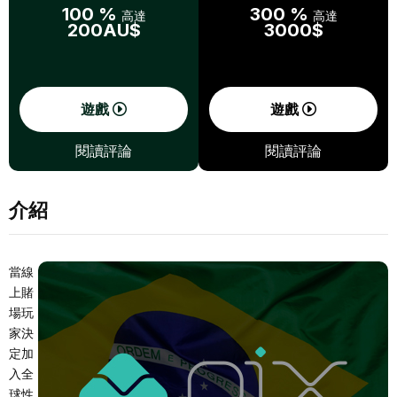
100 %
300 %
高達
高達
200AU$
3000$
遊戲
遊戲
閱讀評論
閱讀評論
介紹
當線
上賭
場玩
家決
定加
入全
球性