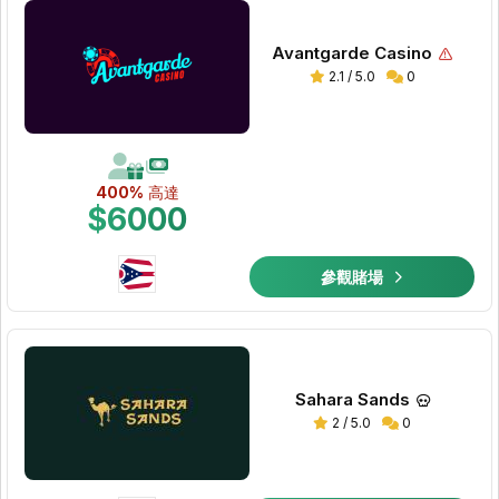
Avantgarde Casino
2.1 / 5.0
0
400%
高達
$6000
參觀賭場
Sahara Sands
2 / 5.0
0