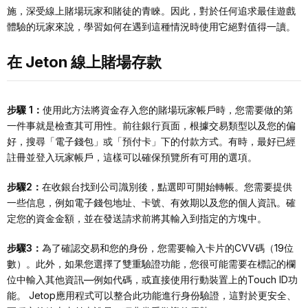
施，深受線上賭場玩家和賭徒的青睞。因此，對於任何追求最佳遊戲
體驗的玩家來說，學習如何在遇到這種情況時使用它絕對值得一讀。
在 Jeton 線上賭場存款
步驟 1：
使用此方法將資金存入您的賭場玩家帳戶時，您需要做的第
一件事就是檢查其可用性。前往銀行頁面，根據交易類型以及您的偏
好，搜尋「電子錢包」或「預付卡」下的付款方式。有時，最好已經
註冊並登入玩家帳戶，這樣可以確保預覽所有可用的選項。
步驟2：
在收銀台找到公司識別後，點選即可開始轉帳。您需要提供
一些信息，例如電子錢包地址、卡號、有效期以及您的個人資訊。確
定您的資金金額，並在發送請求前將其輸入到指定的方塊中。
步驟3：
為了確認交易和您的身份，您需要輸入卡片的CVV碼（19位
數）。此外，如果您選擇了雙重驗證功能，您很可能需要在標記的欄
位中輸入其他資訊—例如代碼，或直接使用行動裝置上的Touch ID功
能。 Jetop應用程式可以整合此功能進行身份驗證，這對於更安全、