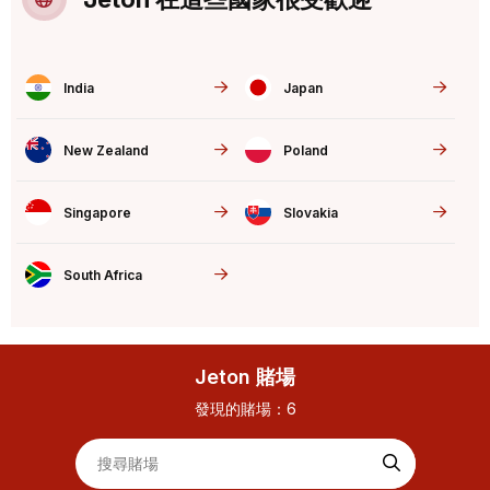
India
Japan
New Zealand
Poland
Singapore
Slovakia
South Africa
Jeton 賭場
發現的賭場：
6