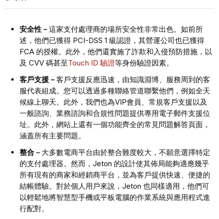
安全性－
這家支付處理商的場所安全性非常出色。如前所
述，他們已獲得 PCI-DSS 1 級認證，其營運公司也已獲得
FCA 的授權。此外，他們還實施了詐欺和入侵預防措施，以
及 CVV 碼甚至
Touch ID 驗證
等身份驗證因素。
客戶支援－
客戶支援反應迅速，由知識淵博、服務周到的客
服代表組成。您可以透過多種聯絡管道聯繫他們，例如全天
候線上聊天。此外，我們也為VIP會員、常規客戶支援以及
一般諮詢、業務諮詢和合規性問題提供專用電子郵件支援位
址。此外，網站上還有一個功能齊全的常見問題解答頁面，
涵蓋所有主要問題。
整合－
大多數電商平台由於整合難度較大，不願意選擇特定
的支付處理器。然而，Jeton 的設計使其佈局能夠適應幾乎
所有現有的商家和經銷商平台，並為客戶提供快速、便捷的
結帳體驗。對於個人用戶來說，Jeton 也同樣適用，他們可
以輕鬆地將智慧型手機或平板電腦的作業系統與應用程式進
行配對。