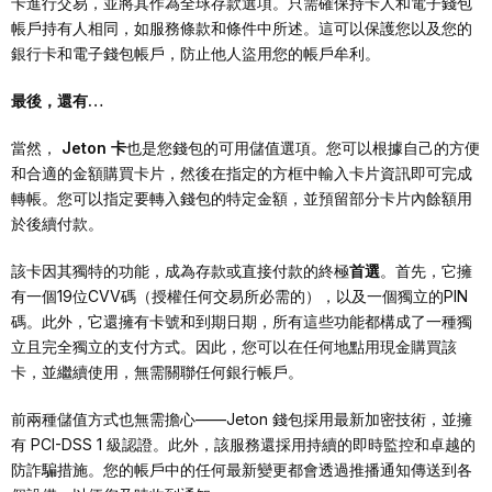
卡進行交易，並將其作為全球存款選項。只需確保持卡人和電子錢包
帳戶持有人相同，如服務條款和條件中所述。這可以保護您以及您的
銀行卡和電子錢包帳戶，防止他人盜用您的帳戶牟利。
最後，還有…
當然，
Jeton 卡
也是您錢包的可用儲值選項。您可以根據自己的方便
和合適的金額購買卡片，然後在指定的方框中輸入卡片資訊即可完成
轉帳。您可以指定要轉入錢包的特定金額，並預留部分卡片內餘額用
於後續付款。
該卡因其獨特的功能，成為存款或直接付款的終極
首選
。首先，它擁
有一個19位CVV碼（授權任何交易所必需的），以及一個獨立的PIN
碼。此外，它還擁有卡號和到期日期，所有這些功能都構成了一種獨
立且完全獨立的支付方式。因此，您可以在任何地點用現金購買該
卡，並繼續使用，無需關聯任何銀行帳戶。
前兩種儲值方式也無需擔心——Jeton 錢包採用最新加密技術，並擁
有 PCI-DSS 1 級認證。此外，該服務還採用持續的即時監控和卓越的
防詐騙措施。您的帳戶中的任何最新變更都會透過推播通知傳送到各