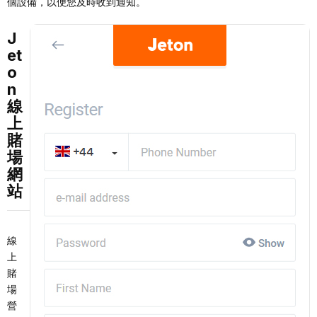
個設備，以便您及時收到通知。
J
et
o
n
線
上
賭
場
網
站
線
上
賭
場
營