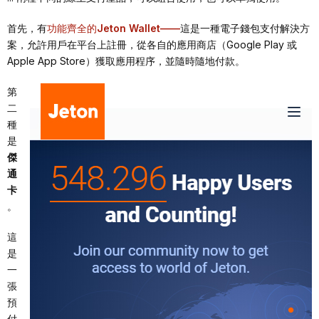
首先，有
功能齊全的
Jeton Wallet——
這是一種電子錢包支付解決方
案，允許用戶在平台上註冊，從各自的應用商店（Google Play 或
Apple App Store）獲取應用程序，並隨時隨地付款。
第
二
種
是
傑
通
卡
。
這
是
一
張
預
付