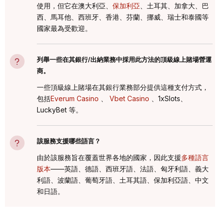
使用，但它在澳大利亞、
保加利亞
、土耳其、加拿大、巴
西、馬耳他、西班牙、香港、芬蘭、挪威、瑞士和泰國等
國家最為受歡迎。
列舉一些在其銀行/出納業務中採用此方法的頂級線上賭場營運
商。
一些頂級線上賭場在其銀行業務部分提供這種支付方式，
包括
Everum Casino
、
Vbet Casino
、1xSlots、
LuckyBet 等。
該服務支援哪些語言？
由於該服務旨在覆蓋世界各地的國家，因此支援
多種語言
版本
——英語、德語、西班牙語、法語、匈牙利語、義大
利語、波蘭語、葡萄牙語、土耳其語、保加利亞語、中文
和日語。