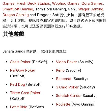
Games
,
Fresh Deck Studios
,
Woohoo Games
,
Qora Games
,
SmartSoft Gaming
, Tom Horn Gaming, Genii,
Wager Gaming
,
Dragon Gaming
and Dragoon Soft提供支持，擁有豐富的老虎
機、桌上遊戲、視訊撲克和室內遊戲庫。您可以透過下載的軟體
造訪賭場，也可以透過網頁瀏覽器進行即時遊戲。
其他遊戲
Sahara Sands 也有以下 62種其他的遊戲:
Oasis Poker
(BetSoft)
Video Poker
(Saucify)
Pai Gow Poker
Keno
(Saucify)
(BetSoft)
Baccarat
(Saucify)
Red Dog
(BetSoft)
3 Card Poker
(Saucify)
Three Card Poker
Scratch Cards
(Saucify)
(BetSoft)
Roulette
(Vivo Gaming)
Let it Ride
(BetSoft)