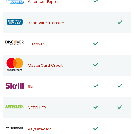
American Express
Bank Wire Transfer
Discover
MasterCard Credit
Skrill
NETELLER
Paysafecard