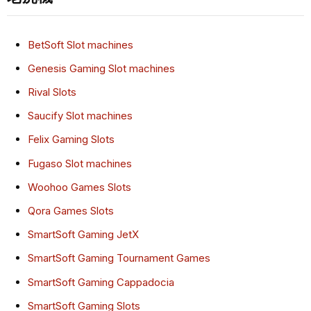
BetSoft Slot machines
Genesis Gaming Slot machines
Rival Slots
Saucify Slot machines
Felix Gaming Slots
Fugaso Slot machines
Woohoo Games Slots
Qora Games Slots
SmartSoft Gaming JetX
SmartSoft Gaming Tournament Games
SmartSoft Gaming Cappadocia
SmartSoft Gaming Slots