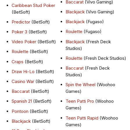
Baccarat
(Vivo Gaming)
Caribbean Stud Poker
Blackjack
(Vivo Gaming)
(BetSoft)
Blackjack
(Fugaso)
Predictor
(BetSoft)
Roulette
(Fugaso)
Poker 3
(BetSoft)
Blackjack
(Fresh Deck
Video Poker
(BetSoft)
Studios)
Roulette
(BetSoft)
Roulette
(Fresh Deck Studios)
Craps
(BetSoft)
Baccarat
(Fresh Deck
Draw Hi-Lo
(BetSoft)
Studios)
Casino War
(BetSoft)
Spin the Wheel
(Woohoo
Baccarat
(BetSoft)
Games)
Spanish 21
(BetSoft)
Teen Patti Pro
(Woohoo
Games)
Pontoon
(BetSoft)
Teen Patti Rapid
(Woohoo
Blackjack
(BetSoft)
Games)