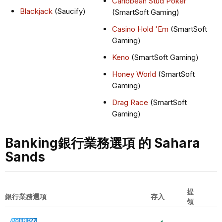
Caribbean Stud Poker
Blackjack
(Saucify)
(SmartSoft Gaming)
Casino Hold 'Em
(SmartSoft
Gaming)
Keno
(SmartSoft Gaming)
Honey World
(SmartSoft
Gaming)
Drag Race
(SmartSoft
Gaming)
Banking銀⾏業務選項 的 Sahara
Sands
提
銀⾏業務選項
存⼊
領