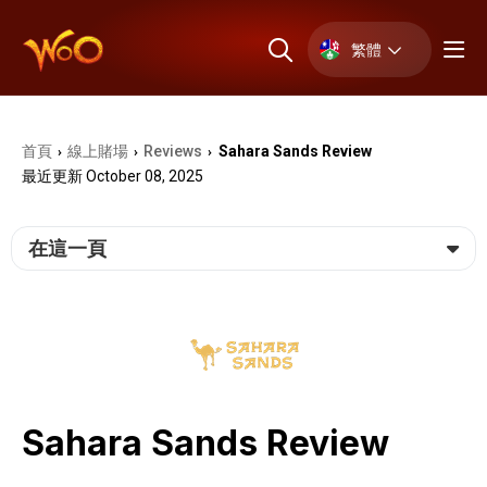
繁體
首頁
線上賭場
Reviews
Sahara Sands Review
›
›
›
最近更新 October 08, 2025
在這一頁
Sahara Sands Review