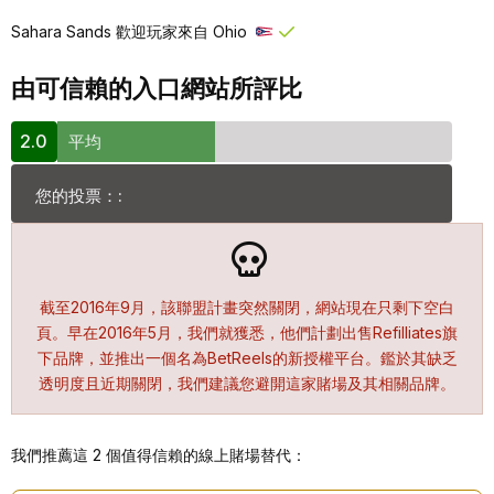
Sahara Sands 歡迎玩家來⾃ Ohio
由可信賴的入口網站所評比
2.0
平均
您的投票：:
截至2016年9月，該聯盟計畫突然關閉，網站現在只剩下空白
頁。早在2016年5月，我們就獲悉，他們計劃出售Refilliates旗
下品牌，並推出一個名為BetReels的新授權平台。鑑於其缺乏
透明度且近期關閉，我們建議您避開這家賭場及其相關品牌。
我們推薦這 2 個值得信賴的線上賭場替代：