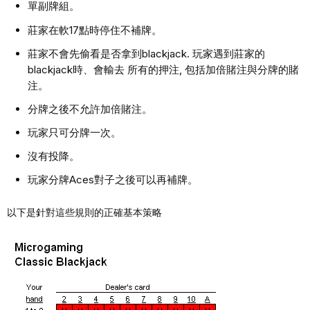
單副牌組。
莊家在軟17點時停住不補牌。
莊家不會先偷看是否拿到blackjack. 玩家遇到莊家的
blackjack時、會輸去 所有的押注, 包括加倍賭注與分牌的賭
注。
分牌之後不允許加倍賭注。
玩家只可分牌⼀次。
沒有投降。
玩家分牌Aces對⼦之後可以再補牌。
以下是針對這些規則的正確基本策略