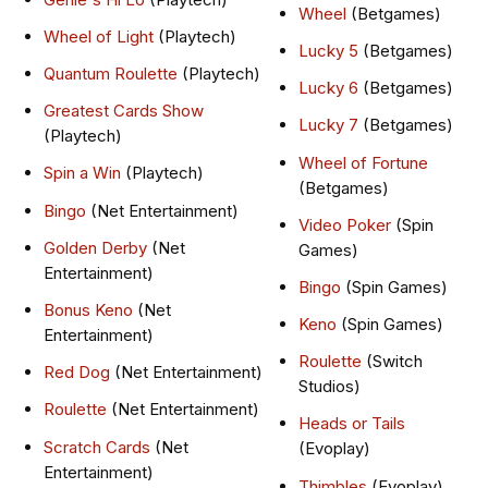
Wheel
(Betgames)
Wheel of Light
(Playtech)
Lucky 5
(Betgames)
Quantum Roulette
(Playtech)
Lucky 6
(Betgames)
Greatest Cards Show
Lucky 7
(Betgames)
(Playtech)
Wheel of Fortune
Spin a Win
(Playtech)
(Betgames)
Bingo
(Net Entertainment)
Video Poker
(Spin
Golden Derby
(Net
Games)
Entertainment)
Bingo
(Spin Games)
Bonus Keno
(Net
Keno
(Spin Games)
Entertainment)
Roulette
(Switch
Red Dog
(Net Entertainment)
Studios)
Roulette
(Net Entertainment)
Heads or Tails
Scratch Cards
(Net
(Evoplay)
Entertainment)
Thimbles
(Evoplay)