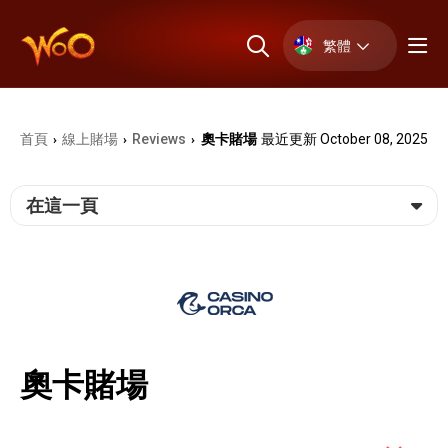
繁體
首頁
線上賭場
Reviews
奧卡賭場
最近更新 October 08, 2025
›
›
›
在這一頁
奧卡賭場