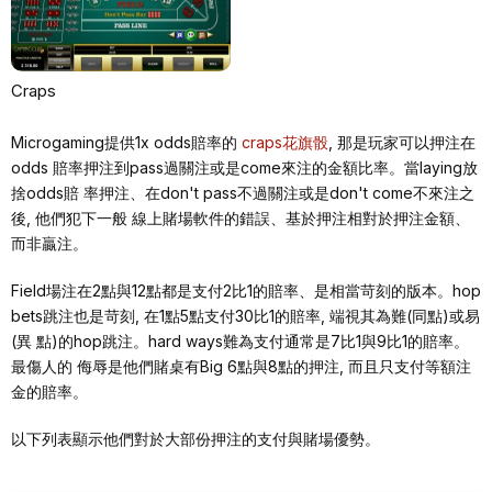
Craps
Microgaming提供1x odds賠率的
craps花旗骰
, 那是玩家可以押注在
odds 賠率押注到pass過關注或是come來注的⾦額⽐率。當laying放
捨odds賠 率押注、在don't pass不過關注或是don't come不來注之
後, 他們犯下⼀般 線上賭場軟件的錯誤、基於押注相對於押注⾦額、
⽽⾮贏注。
Field場注在2點與12點都是⽀付2⽐1的賠率、是相當苛刻的版本。hop
bets跳注也是苛刻, 在1點5點⽀付30⽐1的賠率, 端視其為難(同點)或易
(異 點)的hop跳注。hard ways難為⽀付通常是7⽐1與9⽐1的賠率。
最傷⼈的 侮辱是他們賭桌有Big 6點與8點的押注, ⽽且只⽀付等額注
⾦的賠率。
以下列表顯⽰他們對於⼤部份押注的⽀付與賭場優勢。