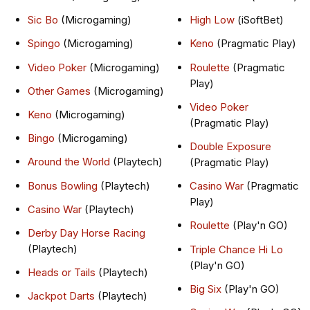
Sic Bo
(Microgaming)
High Low
(iSoftBet)
Spingo
(Microgaming)
Keno
(Pragmatic Play)
Video Poker
(Microgaming)
Roulette
(Pragmatic
Play)
Other Games
(Microgaming)
Video Poker
Keno
(Microgaming)
(Pragmatic Play)
Bingo
(Microgaming)
Double Exposure
Around the World
(Playtech)
(Pragmatic Play)
Bonus Bowling
(Playtech)
Casino War
(Pragmatic
Play)
Casino War
(Playtech)
Roulette
(Play'n GO)
Derby Day Horse Racing
(Playtech)
Triple Chance Hi Lo
(Play'n GO)
Heads or Tails
(Playtech)
Big Six
(Play'n GO)
Jackpot Darts
(Playtech)