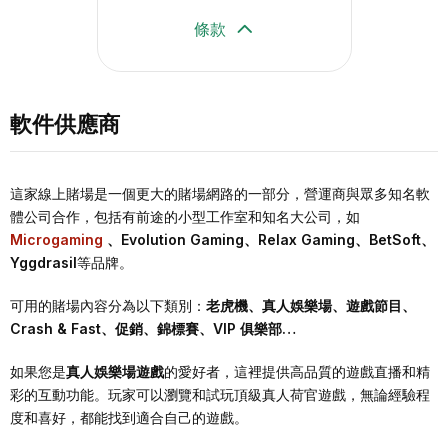
條款
軟件供應商
這家線上賭場是一個更大的賭場網路的一部分，營運商與眾多知名軟
體公司合作，包括有前途的小型工作室和知名大公司，如
Microgaming
、Evolution Gaming、Relax Gaming、BetSoft、
Yggdrasil
等品牌。
可用的賭場內容分為以下類別：
老虎機、真人娛樂場、遊戲節目、
Crash & Fast、促銷、錦標賽、VIP 俱樂部…
如果您是
真人娛樂場遊戲
的愛好者，這裡提供高品質的遊戲直播和精
彩的互動功能。玩家可以瀏覽和試玩頂級真人荷官遊戲，無論經驗程
度和喜好，都能找到適合自己的遊戲。