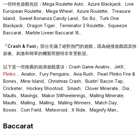
一些特色遊戲包括：Mega Roulette Auto、Azure Blackjack、Live
European Roulette、Mega Wheel、Azure Roulette、Treasure
Island、Sweet Bonanza Candy Land、Sic Bo、Turk One
Blackjack、Dragon Tiger、Terminator 2 Roulette、Squeeze
Baccarat、Marble Liveer Baccarat 等。
「Crash & Fast」
部分充滿了絕對熱門的遊戲，因為碰撞遊戲因其快
節奏、刺激和簡單的機製而變得非常受歡迎。
以下是一些推薦的崩潰遊戲選項：Crash Game Aviatrix、JetX、
Plinko
、Aviator、Fury Penguins、Avia Rush、Pearl Plinko Fire &
Bones、Mine Island、Christmas Crash、Bustin' Bacon Tap、
Cricketer、Hockey Shootout、Smash、Clover Minerate、Dia、
Maults、Masings、Makor SWheelerings、Malling Minerate、
Maults、Malling、Malling、Malling Winners、Match Day、
Boxes、Coin Field、Meteoroid、X Ride、Magnify Man...
Baccarat