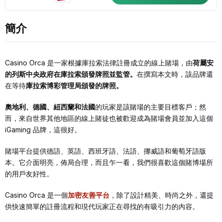
簡介
Casino Orca 是一家根據庫拉索法律註冊成立的線上賭場，由
荷屬安
的列斯中央政府在庫拉索頒發牌照並監管。
在撰寫本文時，該品牌還
在等待
庫拉索博彩管理局頒發的牌照。
奧地利、德國、紐西蘭和法國
的玩家是該賭場的主要目標客戶；然
而，來自世界其他地區的線上賭徒也被歡迎成為賭場會員並加入這個
iGaming 品牌，這很好。
賭場平台提供德語、英語、西班牙語、法語、挪威語和葡萄牙語版
本。它介面明亮，佈局合理，而且乍一看，我們很喜歡這個賭博場所
的用戶友好性。
Casino Orca 是一個
加密友善平台
，除了設計精美、時尚之外，還提
供快速簡單的註冊流程和現代玩家正在尋找的有吸引力的內容。