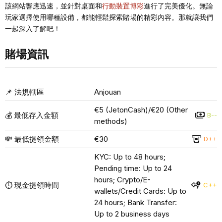
該網站響應迅速，並針對桌面和
行動裝置博彩
進行了完美優化。無論
玩家選擇使用哪種設備，都能輕鬆探索賭場的精彩內容。那就讓我們
一起深入了解吧！
賭場資訊
📌 法規轄區
Anjouan
€5 (JetonCash)/€20 (Other
💰 最低存⼊⾦額
B--
methods)
💸 最低提領⾦額
€30
D++
KYC: Up to 48 hours;
Pending time: Up to 24
hours; Crypto/E-
⏱️ 現⾦提領時間
C++
wallets/Credit Cards: Up to
24 hours; Bank Transfer:
Up to 2 business days