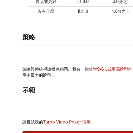
傑克或更好
1比4.6
3.6分之1
沒有什麼
1比1.8
4.6分之一
策略
策略與傳統視訊撲克相同。我有一個
針對9/6 J或更高牌型
單中最大的牌型。
示範
請嘗試我的
Turbo Video Poker 演示
。