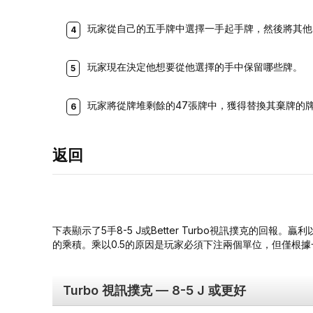
玩家從自己的五手牌中選擇一手起手牌，然後將其他四
玩家現在決定他想要從他選擇的手中保留哪些牌。
玩家將從牌堆剩餘的47張牌中，獲得替換其棄牌的
返回
下表顯示了5手8-5 J或Better Turbo視訊撲克的回
的乘積。乘以0.5的原因是玩家必須下注兩個單位，但僅根
Turbo 視訊撲克 — 8-5 J 或更好