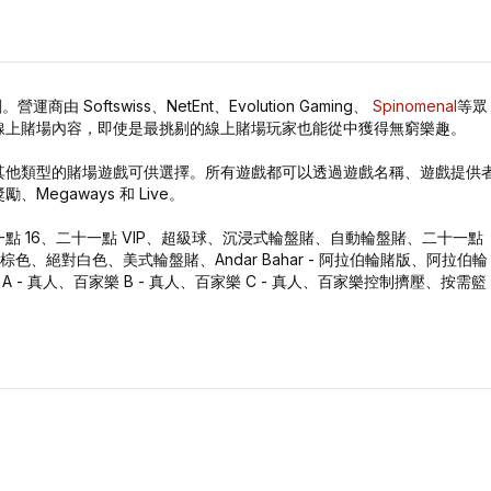
由 Softswiss、NetEnt、Evolution Gaming、
Spinomenal
等眾
線上賭場內容，即使是最挑剔的線上賭場玩家也能從中獲得無窮樂趣。
其他類型的賭場遊戲可供選擇。所有遊戲都可以透過遊戲名稱、遊戲提供
gaways 和 Live。
 16、二十一點 VIP、超級球、沉浸式輪盤賭、自動輪盤賭、二十一點
、絕對白色、美式輪盤賭、Andar Bahar - 阿拉伯輪賭版、阿拉伯輪
 A - 真人、百家樂 B - 真人、百家樂 C - 真人、百家樂控制擠壓、按需籃
。