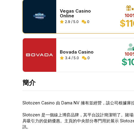
Vegas Casino
100
Online
$1
2.9 / 5.0
0
Bovada Casino
100
3.4 / 5.0
0
$1
簡介
Slotozen Casino 由 Dama NV 擁有並經營，該公司根
Slotozen 是一個線上博弈品牌，其平台設計簡潔明了
具吸引力的促銷優惠。主頁的中央部分專門用於展示 Sloto
訊。