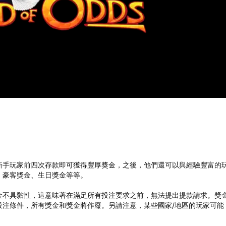
新手玩家前四次存款即可獲得豐厚獎金，之後，他們還可以與經驗豐富的
、豪客獎金、生日獎金等等。
金不具黏性，這意味著在滿足所有投注要求之前，無法提出提款請求。獎
投注條件，所有獎金和獎金將作廢。另請注意，某些國家/地區的玩家可能