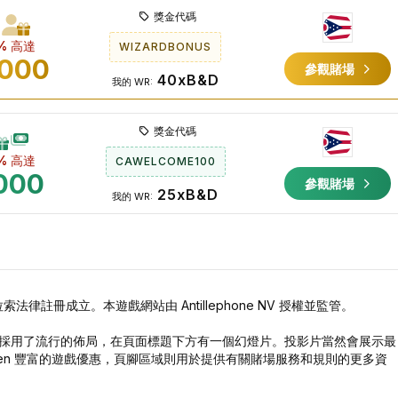
獎金代碼
%
高達
WIZARDBONUS
1000
參觀賭場
40xB&D
我的 WR:
獎金代碼
%
高達
CAWELCOME100
000
參觀賭場
25xB&D
我的 WR:
據庫拉索法律註冊成立。本遊戲網站由 Antillephone NV 授權並監管。
。賭場採用了流行的佈局，在頁面標題下方有一個幻燈片。投影片當然會展示最
zen 豐富的遊戲優惠，頁腳區域則用於提供有關賭場服務和規則的更多資