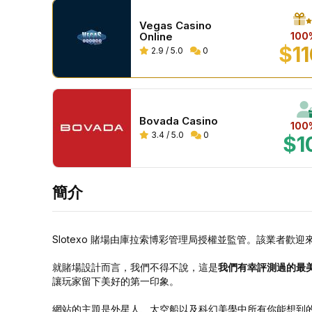
Vegas Casino
100
Online
$1
2.9 / 5.0
0
Bovada Casino
100
3.4 / 5.0
0
$1
簡介
Slotexo 賭場由庫拉索博彩管理局授權並監管。該業者
就賭場設計而言，我們不得不說，這是
我們有幸評測過的最
讓玩家留下美好的第一印象。
網站的主題是外星人、太空船以及科幻美學中所有你能想到