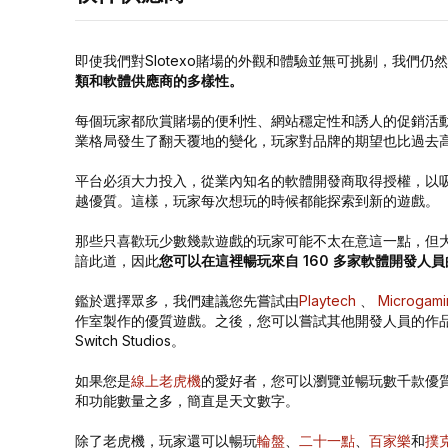
即使我們對Slotexo賭場的外觀和體驗並無可挑剔，我們
類和軟體供應商的多樣性。
每個玩家都欣賞賭場的便利性、網站穩定性和誘人的促銷活
業格局發生了翻天覆地的變化，玩家對品牌的期望也比過去
平台必須大力投入，從業內知名的軟體開發商取得授權，以
越優質。這樣，玩家每次想玩的時候都能探索到新的遊戲。
那些只喜歡玩少數幾款遊戲的玩家可能不太在意這一點，但大多數人
諳此道，因此
您可以在這裡暢玩來自 160 多家軟體開發人
鑑於選擇眾多，我們建議您先嘗試由
Playtech
、
Microgami
作室製作的優質遊戲。之後，您可以嘗試其他開發人員的作品，例如 Gaming
Switch Studios。
如果您是
線上老虎機
的愛好者，您可以瀏覽並暢玩數千款優
和功能數量之多，簡直是天文數字。
除了老虎機，玩家還可以暢玩
輪盤
、
二十一點
、
百家樂
和
撲