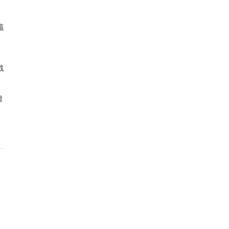
這
戲
虛