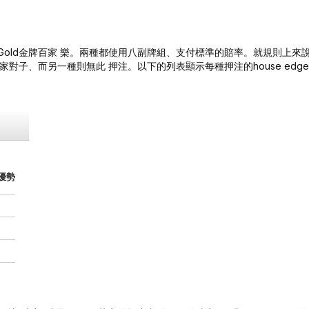
carat Gold⾦牌百家 樂。兩種都使⽤⼋副牌組、⽀付標準的賠率。就規則上來說
家/莊家對⼦、⽽另⼀種則無此 押注。以下的列表顯⽰每種押注的house edge
優勢