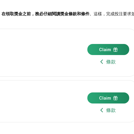
，在領取獎金之前，務必仔細閱讀獎金條款和條件
。這樣，完成投注要求
Claim
條款
Claim
條款