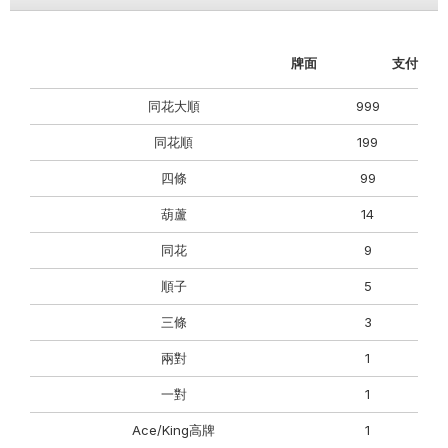
牌⾯
⽀付
同花⼤順
999
同花順
199
四條
99
葫蘆
14
同花
9
順⼦
5
三條
3
兩對
1
⼀對
1
Ace/King⾼牌
1