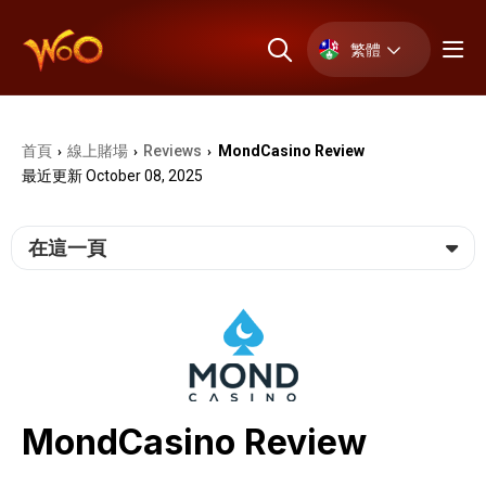
繁體
首頁
線上賭場
Reviews
MondCasino Review
›
›
›
最近更新 October 08, 2025
在這一頁
MondCasino Review