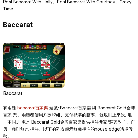
Real Baccarat With Holly、Real Baccarat With Courtney、Crazy
Time…
Baccarat
Baccarat
有兩種
baccarat百家樂
遊戲: Baccarat百家樂 與 Baccarat Gold⾦牌
百家 樂。兩種都使⽤⼋副牌組、⽀付標準的賠率。就規則上來說, 唯
⼀不同之 處是 Baccarat Gold⾦牌百家樂提供押注閒家/莊家對⼦、⽽
另⼀種則無此 押注。以下的列表顯⽰每種押注的house edge賭場優
勢。