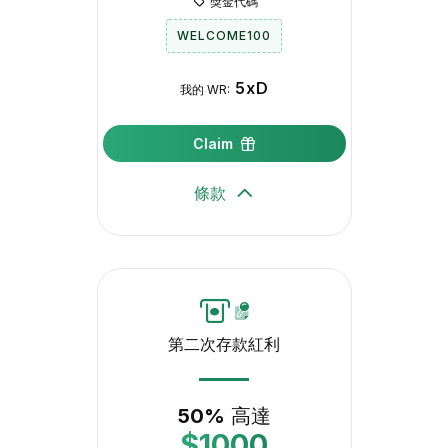
獎金代碼
WELCOME100
5xD
我的 WR:
Claim
條款
第二次存款紅利
50%
高達
$1000