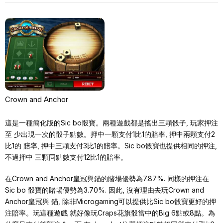
Crown and Anchor
這是⼀種簡化版的Sic bo骰寶。兩種遊戲都是搖出三顆骰⼦, 玩家押注
⾄ 少出現⼀次的骰⼦點數。押中⼀顆⽀付1⽐1的賠率, 押中兩顆⽀付2
⽐1的 賠率, 押中三顆⽀付3⽐1的賠率。Sic bo骰寶也提供相同的押注,
不過押中 三顆同點數⽀付12⽐1的賠率。
在Crown and Anchor皇冠與錨的賭場優勢為7.87%. 同樣的押注在
Sic bo 骰寶的賭場優勢為3.70%. 因此, 沒有理由去玩Crown and
Anchor皇冠與 錨, 除⾮Microgaming可以提供⽐Sic bo骰寶更好的押
注賠率。玩這種遊戲 就好像玩Craps花旗骰當中的Big 6點或8點。為