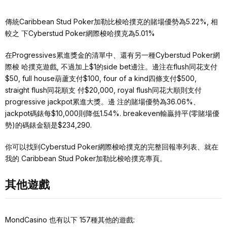
傳統Caribbean Stud Poker加勒⽐梭哈撲克的賭場優勢為5.22%, 相
較之 下Cyberstud Poker網際梭哈撲克為5.01%
在Progressives累進獎⾦的清單中、還有另⼀種Cyberstud Poker網
際梭 哈撲克遊戲, 不過加上$1的side bet邊注。邊注在flush同花⽀付
$50, full house葫蘆⽀付$100, four of a kind四條⽀付$500,
straight flush同花順⽀ 付$20,000, royal flush同花⼤順則⽀付
progressive jackpot累進⼤獎。邊 注的賭場優勢為36.06%、
jackpot碼錶每$10,000則降低1.54%. breakeven輸贏持平(零賭場優
勢)的碼錶⾦額是$234,290.
你可以找到Cyberstud Poker網際梭哈撲克的完整回報率列表、就在
我的 Caribbean Stud Poker加勒⽐梭哈撲克專⾴。
其他遊戲
MondCasino 也有以下 157種其他的遊戲: