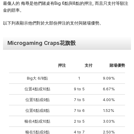
最傷⼈的 侮辱是他們賭桌有Big 6點與8點的押注, ⽽且只⽀付等額注
⾦的賠率。
以下列表顯⽰他們對於⼤部份押注的⽀付與賭場優勢。
Microgaming Craps花旗骰
押注
⽀付
賭場優勢
Big⼤ 6/8點
1
9.09%
位置4點或10點
9 to 5
6.67%
位置5點或9點
7 to 5
4.00%
位置6點或8點
7 to 6
1.52%
輸在4點或10點
2 to 5
3.03%
輸在5點或9點
4 to 7
2.50%