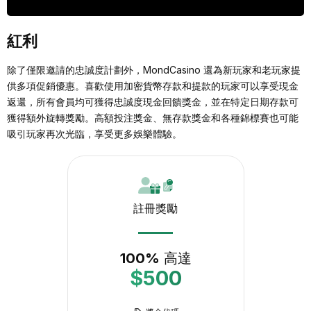
紅利
除了僅限邀請的忠誠度計劃外，MondCasino 還為新玩家和老玩家提
供多項促銷優惠。喜歡使用加密貨幣存款和提款的玩家可以享受現金
返還，所有會員均可獲得忠誠度現金回饋獎金，並在特定日期存款可
獲得額外旋轉獎勵。高額投注獎金、無存款獎金和各種錦標賽也可能
吸引玩家再次光臨，享受更多娛樂體驗。
註冊獎勵
100%
高達
$500