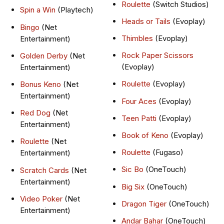
Roulette
(Switch Studios)
Spin a Win
(Playtech)
Heads or Tails
(Evoplay)
Bingo
(Net
Thimbles
(Evoplay)
Entertainment)
Rock Paper Scissors
Golden Derby
(Net
(Evoplay)
Entertainment)
Roulette
(Evoplay)
Bonus Keno
(Net
Entertainment)
Four Aces
(Evoplay)
Red Dog
(Net
Teen Patti
(Evoplay)
Entertainment)
Book of Keno
(Evoplay)
Roulette
(Net
Roulette
(Fugaso)
Entertainment)
Sic Bo
(OneTouch)
Scratch Cards
(Net
Entertainment)
Big Six
(OneTouch)
Video Poker
(Net
Dragon Tiger
(OneTouch)
Entertainment)
Andar Bahar
(OneTouch)