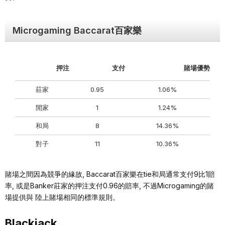
Microgaming Baccarat百家樂
押注
⽀付
賭場優勢
莊家
0.95
1.06%
閒家
1
1.24%
和局
8
14.36%
對⼦
11
10.36%
賭場之間因為競爭的緣故, Baccarat百家樂在tie和局通常⽀付9⽐1賠
率, 或是Banker莊家的押注⽀付0.96的賠率, 不過Microgaming的賭
場提供與 陸上賭場相同的標準規則。
Blackjack