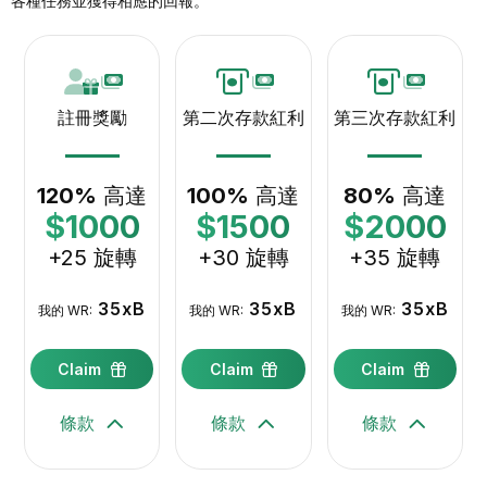
各種任務並獲得相應的回報。
註冊獎勵
第二次存款紅利
第三次存款紅利
120%
高達
100%
高達
80%
高達
$1000
$1500
$2000
+25 旋轉
+30 旋轉
+35 旋轉
35xB
35xB
35xB
我的 WR:
我的 WR:
我的 WR:
Claim
Claim
Claim
條款
條款
條款