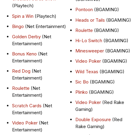
(Playtech)
Pontoon
(BGAMING)
Spin a Win
(Playtech)
Heads or Tails
(BGAMING)
Bingo
(Net Entertainment)
Roulette
(BGAMING)
Golden Derby
(Net
Hi-Lo Switch
(BGAMING)
Entertainment)
Minesweeper
(BGAMING)
Bonus Keno
(Net
Entertainment)
Video Poker
(BGAMING)
Red Dog
(Net
Wild Texas
(BGAMING)
Entertainment)
Sic Bo
(BGAMING)
Roulette
(Net
Plinko
(BGAMING)
Entertainment)
Video Poker
(Red Rake
Scratch Cards
(Net
Gaming)
Entertainment)
Double Exposure
(Red
Video Poker
(Net
Rake Gaming)
Entertainment)