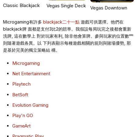
Classic Blackjack
Vegas Single Deck
Vegas Downtown
Microgaming有許多
blackjack⼆⼗⼀點
遊戲可供選擇。他們在
blackjack牌 ⾯都是⽀付3⽐2的賠率。我假設每局玩完之後都會重新
洗牌, 這在數學上 對於玩家有利, 除⾮他會算牌。參與玩家的位置數⺫
則隨著遊戲各異。以 下列表顯⽰每種遊戲相關的規則與賭場優勢, 那
是基於完美的獨⽴策略結 構。
Microgaming
Net Entertainment
Playtech
BetSoft
Evolution Gaming
Play'n GO
GameArt
Pragmatic Play