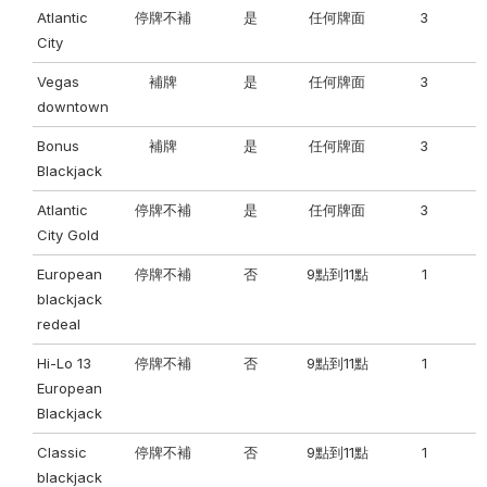
Atlantic
停牌不補
是
任何牌面
3
City
Vegas
補牌
是
任何牌面
3
downtown
Bonus
補牌
是
任何牌面
3
Blackjack
Atlantic
停牌不補
是
任何牌面
3
City Gold
European
停牌不補
否
9點到11點
1
blackjack
redeal
Hi-Lo 13
停牌不補
否
9點到11點
1
European
Blackjack
Classic
停牌不補
否
9點到11點
1
blackjack