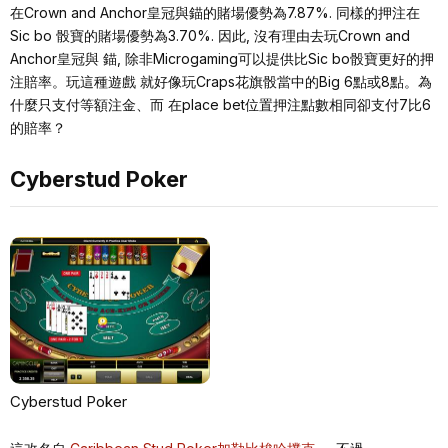
在Crown and Anchor皇冠與錨的賭場優勢為7.87%. 同樣的押注在
Sic bo 骰寶的賭場優勢為3.70%. 因此, 沒有理由去玩Crown and
Anchor皇冠與 錨, 除⾮Microgaming可以提供⽐Sic bo骰寶更好的押
注賠率。玩這種遊戲 就好像玩Craps花旗骰當中的Big 6點或8點。為
什麼只⽀付等額注⾦、⽽ 在place bet位置押注點數相同卻⽀付7⽐6
的賠率？
Cyberstud Poker
Cyberstud Poker