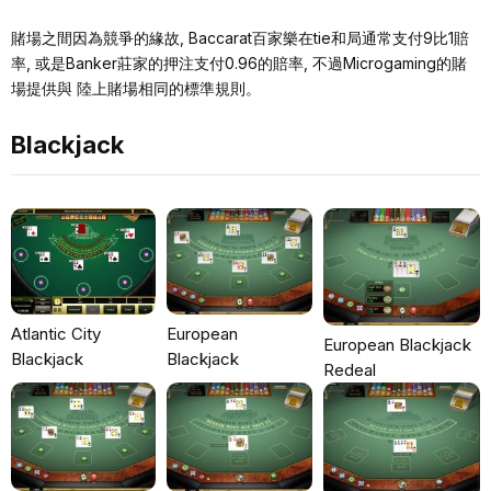
賭場之間因為競爭的緣故, Baccarat百家樂在tie和局通常⽀付9⽐1賠
率, 或是Banker莊家的押注⽀付0.96的賠率, 不過Microgaming的賭
場提供與 陸上賭場相同的標準規則。
Blackjack
Atlantic City
European
European Blackjack
Blackjack
Blackjack
Redeal