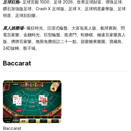
足球狂熱
– 足球宮殿 1000、足球 2026、世界足球財富、彈珠足球、
鑽石加強版足球、Crash X 足球版、足球 X、足球明星豪華版、足球
明星、足球刮刮樂。
真人娛樂場
– 瘋狂時光、沉浸式輪盤、大富翁真人版、氣球賽跑、閃
電百家樂、金錢時光、巨型輪盤、龍虎鬥、蛇梯棋、極速百家樂真人
版、擠牌百家樂、無限免費投註二十一點、甜蜜糖果樂園、寶藏島、
24D旋轉、骰子城。
Baccarat
Baccarat