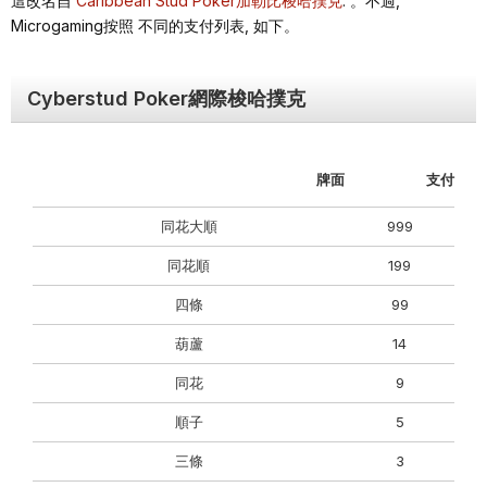
這改名⾃
Caribbean Stud Poker加勒⽐梭哈撲克
. 。不過,
Microgaming按照 不同的⽀付列表, 如下。
Cyberstud Poker網際梭哈撲克
牌⾯
⽀付
同花⼤順
999
同花順
199
四條
99
葫蘆
14
同花
9
順⼦
5
三條
3