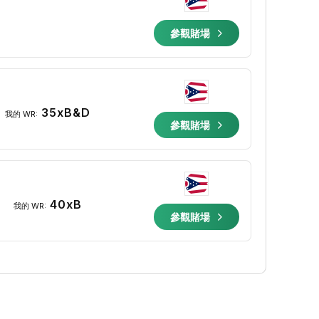
參觀賭場
35xB&D
我的 WR:
參觀賭場
40xB
我的 WR:
參觀賭場