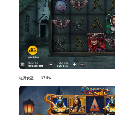
狂野女巫——97.11%