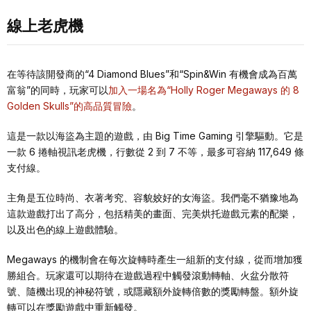
線上老虎機
在等待該開發商的“4 Diamond Blues”和“Spin&Win 有機會成為百萬
富翁”的同時，玩家可以
加入一場名為“Holly Roger Megaways 的 8
Golden Skulls”的高品質冒險
。
這是一款以海盜為主題的遊戲，由 Big Time Gaming 引擎驅動。它是
一款 6 捲軸視訊老虎機，行數從 2 到 7 不等，最多可容納 117,649 條
支付線。
主角是五位時尚、衣著考究、容貌姣好的女海盜。我們毫不猶豫地為
這款遊戲打出了高分，包括精美的畫面、完美烘托遊戲元素的配樂，
以及出色的線上遊戲體驗。
Megaways 的機制會在每次旋轉時產生一組新的支付線，從而增加獲
勝組合。玩家還可以期待在遊戲過程中觸發滾動轉軸、火盆分散符
號、隨機出現的神秘符號，或隱藏額外旋轉倍數的獎勵轉盤。額外旋
轉可以在獎勵遊戲中重新觸發。