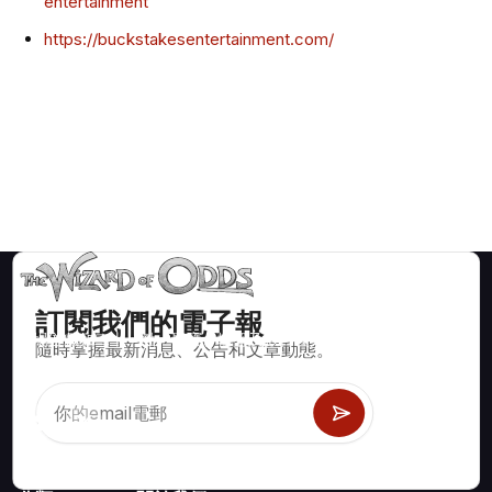
entertainment
https://buckstakesentertainment.com/
訂閱我們的電子報
賭場遊戲如二十一點、骰寶、輪盤及數百種其他可玩遊戲的數學
隨時掌握最新消息、公告和文章動態。
正確策略與資訊。