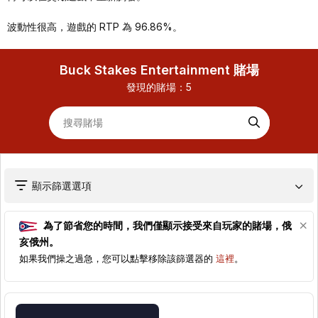
波動性很高，遊戲的 RTP 為 96.86%。
Buck Stakes Entertainment 賭場
發現的賭場：
5
顯示篩選選項
為了節省您的時間，我們僅顯示接受來自玩家的賭場，
俄
亥俄州
。
如果我們操之過急，您可以點擊移除該篩選器的
這裡
。