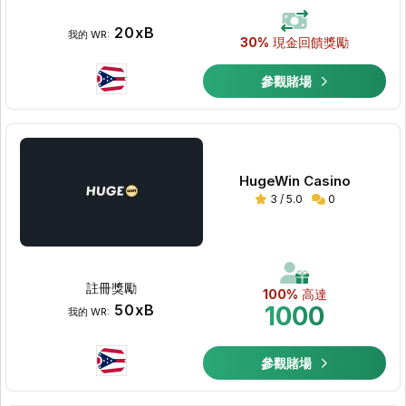
20xB
我的 WR:
30%
現金回饋獎勵
參觀賭場
HugeWin Casino
3 / 5.0
0
註冊獎勵
100%
高達
50xB
1000
我的 WR:
參觀賭場