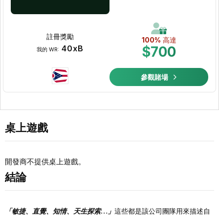
註冊獎勵
100%
高達
40xB
$700
我的 WR:
參觀賭場
桌上遊戲
開發商不提供桌上遊戲。
結論
「敏捷、直覺、知情、天生探索…」
這些都是該公司團隊用來描述自