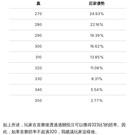
贏
莊家優勢
270
24.93%
280
22.16%
290
19.39%
300
16.62%
310
13.85%
320
11.08%
330
8.31%
340
5.54%
350
2.77%
如上所述，玩家在首勝後透過過關投注可以獲得323比1的賠率。因
此，如果首勝賠率不超過320，我建議玩家這樣做。