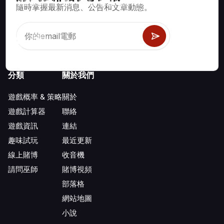
賭場遊戲如二十一點、骰寶、輪盤及數百種其他可玩遊戲的數學
隨時掌握最新消息、公告和文章動態。
正確策略與資訊。
分類
關於我們
遊戲概率 & 策略
關於
遊戲計算器
聯絡
遊戲資訊
連結
趣味試玩
最近更新
線上賭博
收音機
請問巫師
賭博視頻
部落格
網站地圖
小說