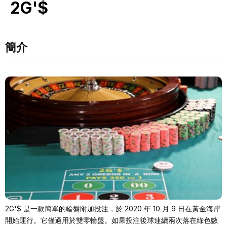
2G'$
簡介
2G'$ 是一款簡單的輪盤附加投注，於 2020 年 10 月 9 日在黃金海岸
開始運行。它僅適用於雙零輪盤。如果投注後球連續兩次落在綠色數