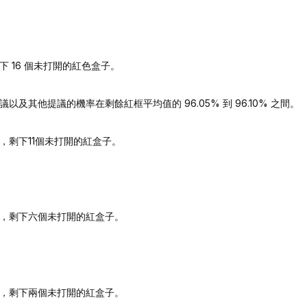
 16 個未打開的紅色盒子。
其他提議的機率在剩餘紅框平均值的 96.05% 到 96.10% 之間。
，剩下11個未打開的紅盒子。
，剩下六個未打開的紅盒子。
，剩下兩個未打開的紅盒子。