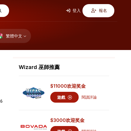
登入
報名
繁體中文
Wizard 巫師推薦
$11000
欢迎奖金
遊戲
閱讀評論
26
$3000
欢迎奖金