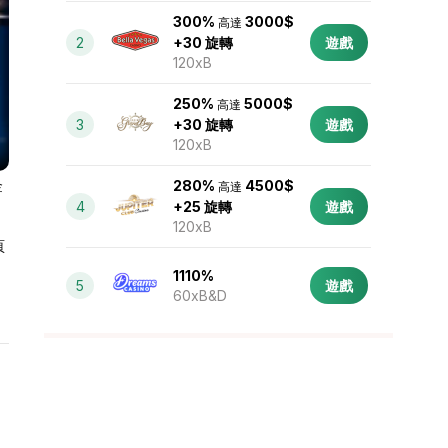
300%
3000$
高達
2
+30 旋轉
遊戲
120xB
250%
5000$
高達
3
+30 旋轉
遊戲
120xB
280%
4500$
金
高達
4
+25 旋轉
遊戲
120xB
頁
1110%
5
遊戲
60xB&D