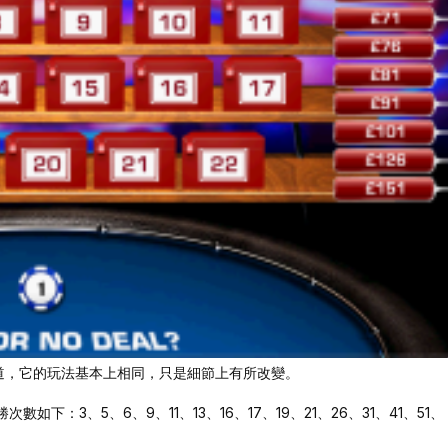
道，它的玩法基本上相同，只是細節上有所改變。
下：3、5、6、9、11、13、16、17、19、21、26、31、41、51、