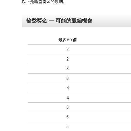
以下是輪盤獎金的規則。
輪盤獎金 — 可能的贏錢機會
最多 50 個
2
2
3
3
4
4
5
5
5