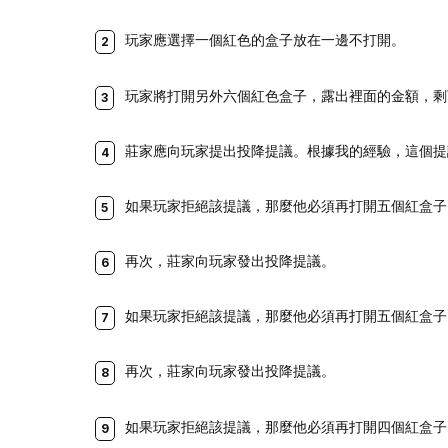
玩家應選擇一個紅色的盒子放在一邊不打開。
玩家將打開另外六個紅色盒子，露出裡面的金額，剩下
莊家應向玩家提出投降提議。根據我的經驗，這個提議以及
如果玩家拒絕該提議，那麼他必須再打開五個紅盒子
再次，莊家向玩家發出投降提議。
如果玩家拒絕該提議，那麼他必須再打開五個紅盒子
再次，莊家向玩家發出投降提議。
如果玩家拒絕該提議，那麼他必須再打開四個紅盒子