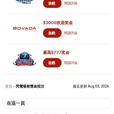
遊戲
閱讀評論
$3000
欢迎奖金
遊戲
閱讀評論
最高
$777
奖金
遊戲
閱讀評論
首頁
閃電發射獎金投注
最近更新 Aug 03, 2026
›
在這一頁