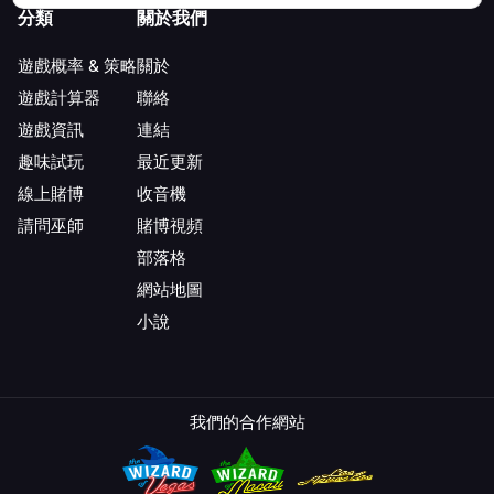
分類
關於我們
遊戲概率 & 策略
關於
遊戲計算器
聯絡
遊戲資訊
連結
趣味試玩
最近更新
線上賭博
收音機
請問巫師
賭博視頻
部落格
網站地圖
小說
我們的合作網站