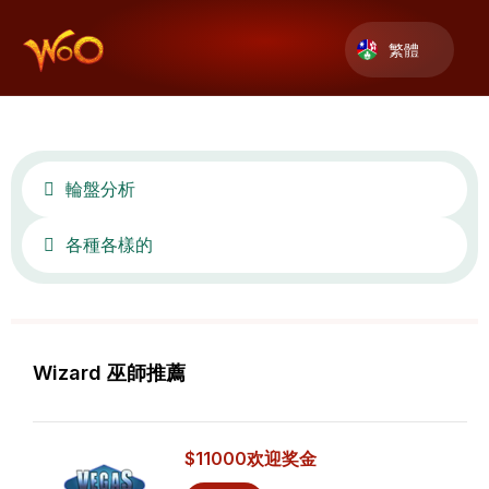
繁體
輪盤分析
各種各樣的
Wizard 巫師推薦
$11000
欢迎奖金