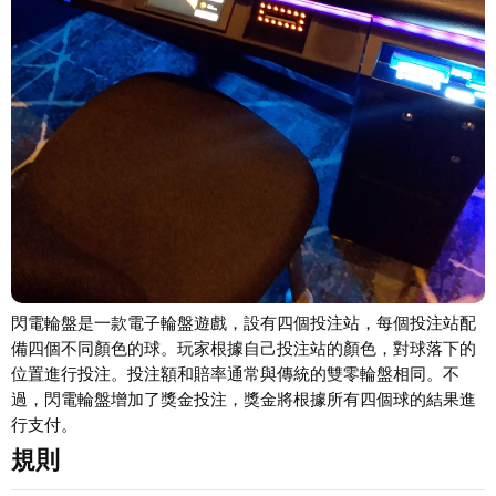
閃電輪盤是一款電子輪盤遊戲，設有四個投注站，每個投注站配
備四個不同顏色的球。玩家根據自己投注站的顏色，對球落下的
位置進行投注。投注額和賠率通常與傳統的雙零輪盤相同。不
過，閃電輪盤增加了獎金投注，獎金將根據所有四個球的結果進
行支付。
規則