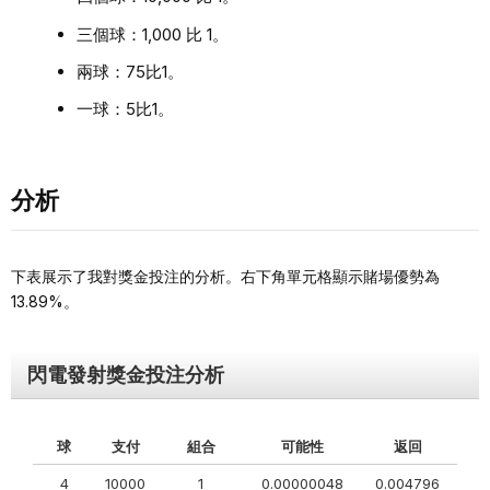
三個球：1,000 比 1。
兩球：75比1。
一球：5比1。
分析
下表展示了我對獎金投注的分析。右下角單元格顯示賭場優勢為
13.89%。
閃電發射獎金投注分析
球
支付
組合
可能性
返回
4
10000
1
0.00000048
0.004796