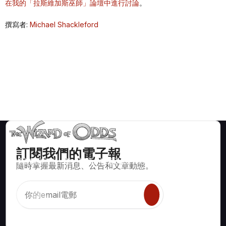
在我的「拉斯維加斯巫師」論壇中進行討論
。
撰寫者:
Michael Shackleford
訂閱我們的電子報
賭場遊戲如二十一點、骰寶、輪盤及數百種其他可玩遊戲的數學
隨時掌握最新消息、公告和文章動態。
正確策略與資訊。