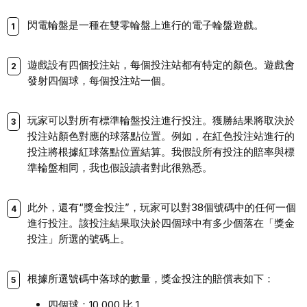
閃電輪盤是一種在雙零輪盤上進行的電子輪盤遊戲。
遊戲設有四個投注站，每個投注站都有特定的顏色。遊戲會
發射四個球，每個投注站一個。
玩家可以對所有標準輪盤投注進行投注。獲勝結果將取決於
投注站顏色對應的球落點位置。例如，在紅色投注站進行的
投注將根據紅球落點位置結算。我假設所有投注的賠率與標
準輪盤相同，我也假設讀者對此很熟悉。
此外，還有“獎金投注”，玩家可以對38個號碼中的任何一個
進行投注。該投注結果取決於四個球中有多少個落在「獎金
投注」所選的號碼上。
根據所選號碼中落球的數量，獎金投注的賠償表如下：
四個球：10,000 比 1。