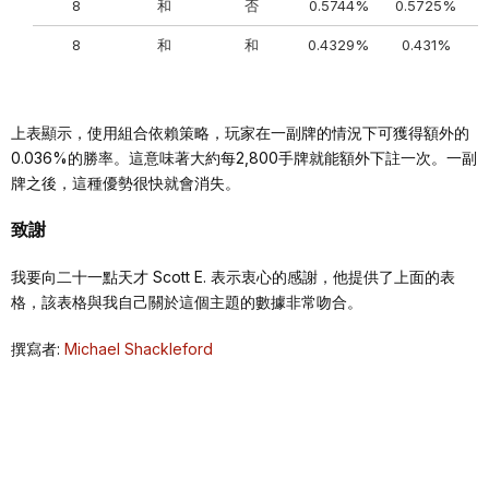
8
和
否
0.5744%
0.5725%
8
和
和
0.4329%
0.431%
上表顯示，使用組合依賴策略，玩家在一副牌的情況下可獲得額外的
0.036%的勝率。這意味著大約每2,800手牌就能額外下註一次。一副
牌之後，這種優勢很快就會消失。
致謝
我要向二十一點天才 Scott E. 表示衷心的感謝，他提供了上面的表
格，該表格與我自己關於這個主題的數據非常吻合。
撰寫者:
Michael Shackleford