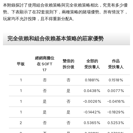
本附錄探討了使用組合依賴策略與完全依賴策略相比，究竟有多少優
勢。下表顯示了在32套規則下，兩種策略的賭場優勢。所有情況下，
玩家均不允許投降，且不得重新分配A。
完全依賴和組合依賴基本策略的莊家優勢
經銷商攤位
雙倍的
全部的
作品
甲板
在 SOFT
拆分後
受扶養人
受扶養人
17
1
否
否
0.1881%
0.1518%
1
否
是
0.0438%
0.0077%
1
是
否
-0.0026%
-0.0416%
1
是
是
-0.1442%
-0.1829%
2
否
否
0.5365%
0.5253%