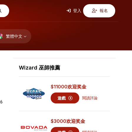
登入
報名
繁體中文
Wizard 巫師推薦
$11000
欢迎奖金
遊戲
閱讀評論
26
$3000
欢迎奖金