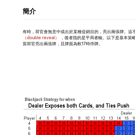
簡介
有時，荷官會無意中或出於某種促銷目的，亮出兩張牌。這
（double reveal）
，後者指的是平局者輸。以下是基本策
當荷官亮出兩張牌，且牌面為軟17時停牌。