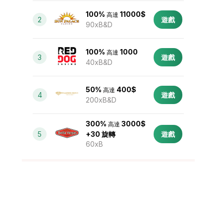
100%
11000$
高達
2
遊戲
90xB&D
100%
1000
高達
3
遊戲
40xB&D
50%
400$
高達
4
遊戲
200xB&D
300%
3000$
高達
5
+30 旋轉
遊戲
60xB