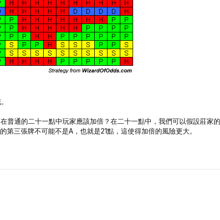
減。
，而在普通的二十一點中玩家應該加倍？在二十一點中，我們可以假設莊家
的第三張牌不可能不是A，也就是21點，這使得加倍的風險更大。