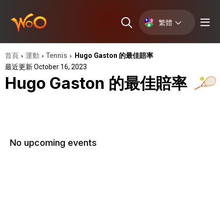
繁體
首頁
運動
Tennis
Hugo Gaston 的最佳賠率
›
›
›
最近更新 October 16, 2023
Hugo Gaston 的最佳賠率
No upcoming events