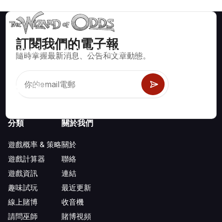
訂閱我們的電子報
賭場遊戲如二十一點、骰寶、輪盤及數百種其他可玩遊戲的數學
隨時掌握最新消息、公告和文章動態。
正確策略與資訊。
分類
關於我們
遊戲概率 & 策略
關於
遊戲計算器
聯絡
遊戲資訊
連結
趣味試玩
最近更新
線上賭博
收音機
請問巫師
賭博視頻