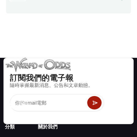
訂閱我們的電子報
賭場遊戲如二十一點、骰寶、輪盤及數百種其他可玩遊戲的數學
隨時掌握最新消息、公告和文章動態。
正確策略與資訊。
分類
關於我們