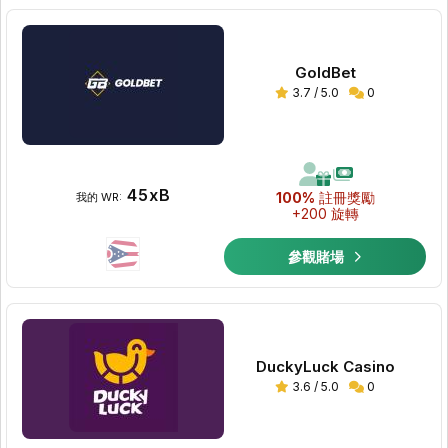
GoldBet
3.7 / 5.0
0
45xB
100%
註冊獎勵
我的 WR:
+200 旋轉
參觀賭場
DuckyLuck Casino
3.6 / 5.0
0