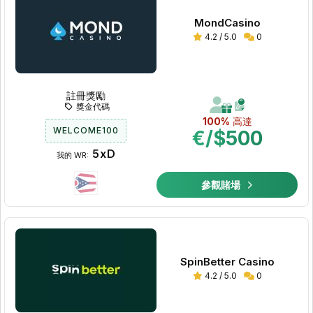
MondCasino
4.2 / 5.0
0
註冊獎勵
獎金代碼
100%
高達
WELCOME100
€/$500
5xD
我的 WR:
參觀賭場
SpinBetter Casino
4.2 / 5.0
0