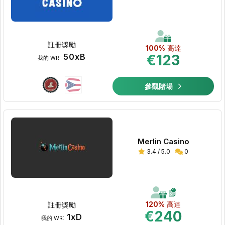
註冊獎勵
100%
高達
50xB
€123
我的 WR:
參觀賭場
Merlin Casino
3.4 / 5.0
0
120%
高達
註冊獎勵
€240
1xD
我的 WR: