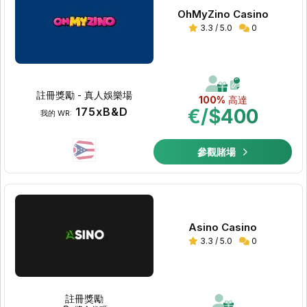
OhMyZino Casino
3.3 / 5.0
0
註冊獎勵 - 真人娛樂場
100%
高達
175xB&D
€/$400
我的 WR:
參觀賭場
Asino Casino
3.3 / 5.0
0
註冊獎勵