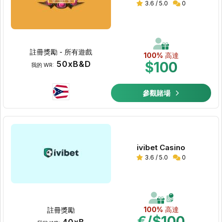
3.6 / 5.0
0
註冊獎勵 - 所有遊戲
100%
高達
50xB&D
$100
我的 WR:
參觀賭場
ivibet Casino
3.6 / 5.0
0
100%
高達
註冊獎勵
€/$100