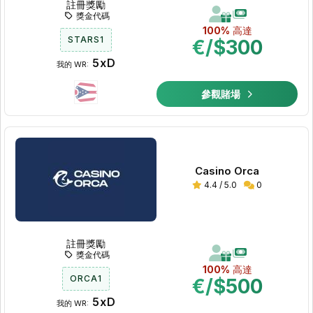
註冊獎勵
獎金代碼
100%
高達
STARS1
€/$300
5xD
我的 WR:
參觀賭場
Casino Orca
4.4 / 5.0
0
註冊獎勵
獎金代碼
100%
高達
ORCA1
€/$500
5xD
我的 WR: