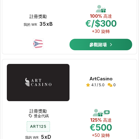
100%
高達
註冊獎勵
€/$300
35xB
我的 WR:
+30 旋轉
參觀賭場
ArtCasino
4.1 / 5.0
0
註冊獎勵
獎金代碼
125%
高達
€500
ART125
+50 旋轉
5xD
我的 WR: