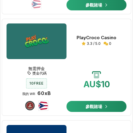
參觀賭場
PlayCroco Casino
3.3 / 5.0
0
無需押金
獎金代碼
AU$10
10FREE
60xB
我的 WR:
參觀賭場