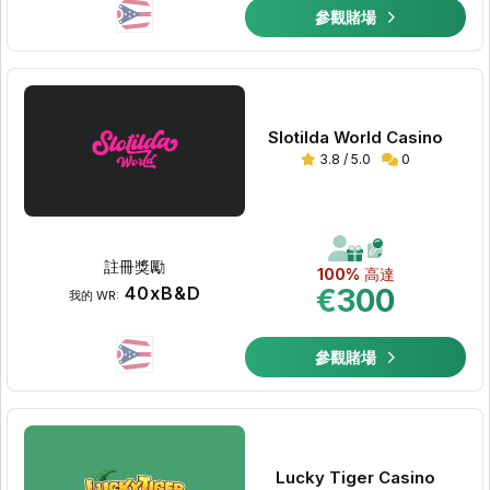
參觀賭場
Slotilda World Casino
3.8 / 5.0
0
註冊獎勵
100%
高達
40xB&D
€300
我的 WR:
參觀賭場
Lucky Tiger Casino