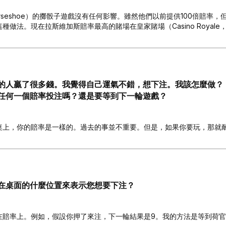
orseshoe）的擲骰子遊戲沒有任何影響。雖然他們以前提供100倍賠率，
法。現在拉斯維加斯賠率最高的賭場在皇家賭場（Casino Royale
的人贏了很多錢。我覺得自己運氣不錯，想下注。我該怎麼做？
任何一個賠率投注嗎？還是要等到下一輪遊戲？
桌上，你的賠率是一樣的。過去的事並不重要。但是，如果你要玩，那就
在桌面的什麼位置來表示您想要下注？
在賠率上。例如，假設你押了來注，下一輪結果是9。我的方法是等到荷官