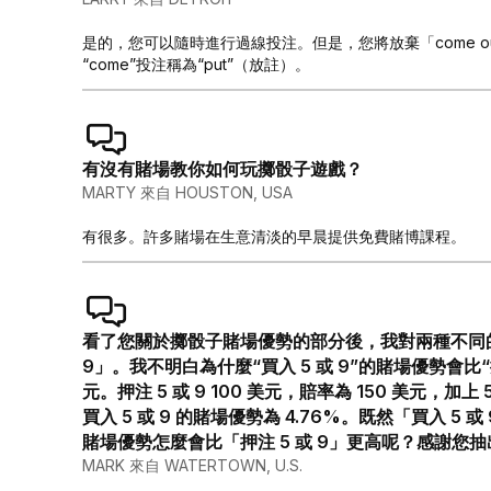
是的，您可以隨時進行過線投注。但是，您將放棄「come 
“come”投注稱為“put”（放註）。
有沒有賭場教你如何玩擲骰子遊戲？
MARTY 來自 HOUSTON, USA
有很多。許多賭場在生意清淡的早晨提供免費賭博課程。
看了您關於擲骰子賭場優勢的部分後，我對兩種不同的計
9」。我不明白為什麼“買入 5 或 9”的賭場優勢會比“押注
元。押注 5 或 9 100 美元，賠率為 150 美元，加上 
買入 5 或 9 的賭場優勢為 4.76%。既然「買入 
賭場優勢怎麼會比「押注 5 或 9」更高呢？感謝您
MARK 來自 WATERTOWN, U.S.