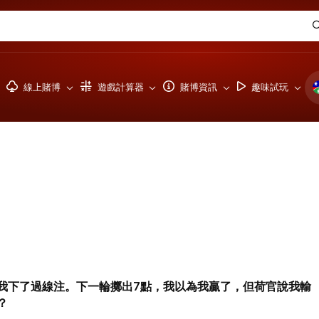
線上賭博
遊戲計算器
賭博資訊
趣味試玩
我下了過線注。下一輪擲出7點，我以為我贏了，但荷官說我輸
？