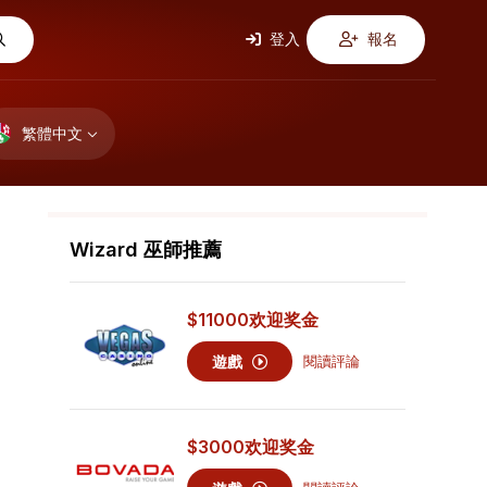
登入
報名
繁體中文
Wizard 巫師推薦
$11000
欢迎奖金
遊戲
閱讀評論
$3000
欢迎奖金