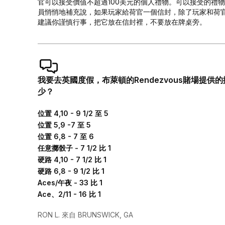
官可以接受價值不超過100美元的個人禮物。可以接受的禮
員悄悄地補充說，如果玩家給荷官一個信封，除了玩家和荷
建議你謹慎行事，把它放在信封裡，不要放在牌桌旁。
我要去英國度假，布萊頓的Rendezvous賭場提
少？
位置 4,10 - 9 1/2 至 5
位置 5,9 -7 至 5
位置 6,8 - 7 至 6
任意擲骰子 - 7 1/2 比 1
硬路 4,10 - 7 1/2 比 1
硬路 6,8 - 9 1/2 比 1
Aces/午夜 - 33 比 1
Ace、2/11 - 16 比 1
RON L. 來自 BRUNSWICK, GA