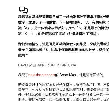
我最近在當地部落賭場目睹了一起涉及擲骰子賭桌禮儀的情
數字，並決定了一個點數。下一輪擲骰時，「A」旁的玩家（
識「A」。另一位玩家表示反對，指出「B」不是最初的擲骰
家「C」），他最終完成了這局（他最終擲出了7點）。
對於這種情況，這是否是正確的流程？如果是，背後的邏輯
骰子？如果玩家「B」因為不懂遊戲規則而拿起骰子，或是發
戲嗎？
DAVID 來自 BAINBRIDGE ISLAND, WA
我問了
nextshooter.com
的 Bone Man，他是這樣回答的。
若擲骰者以外的玩家拿起骰子並擲出，則應判為不叫牌、不
情況下，如果結果對所有或大多數玩家有利，賭桌管理員可
外…任何玩家都可以要求將骰子送給下一位擲骰者以完成一
骰子。擲骰完成後，同一位擲骰者可以擲出自己的手牌，從