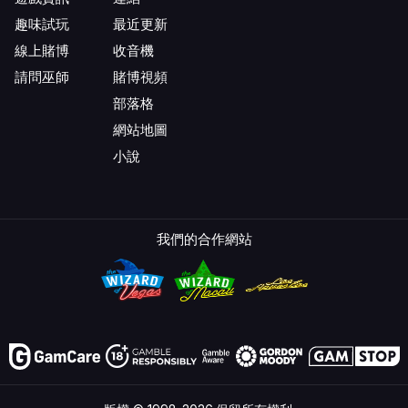
趣味試玩
最近更新
線上賭博
收音機
請問巫師
賭博視頻
部落格
網站地圖
小說
我們的合作網站