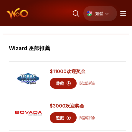
繁體
Wizard 巫師推薦
$11000
欢迎奖金
遊戲
閱讀評論
$3000
欢迎奖金
遊戲
閱讀評論