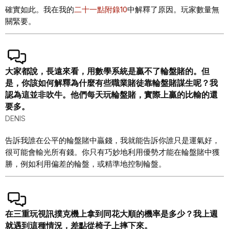
確實如此。我在我的
二十一點附錄10
中解釋了原因。玩家數量無
關緊要。
大家都說，長遠來看，用數學系統是贏不了輪盤賭的。但
是，你該如何解釋為什麼有些職業賭徒靠輪盤賭謀生呢？我
認為這並非吹牛。他們每天玩輪盤賭，實際上贏的比輸的還
要多。
DENIS
告訴我誰在公平的輪盤賭中贏錢，我就能告訴你誰只是運氣好，
很可能會輸光所有錢。你只有巧妙地利用優勢才能在輪盤賭中獲
勝，例如利用偏差的輪盤，或精準地控制輪盤。
在三重玩視訊撲克機上拿到同花大順的機率是多少？我上週
就遇到這種情況，差點從椅子上摔下來。